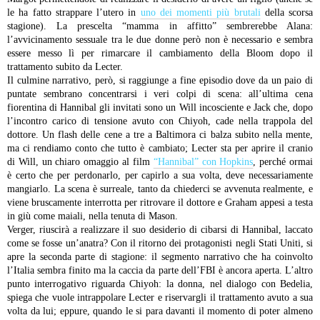
le ha fatto strappare l’utero in
uno dei momenti più brutali
della scorsa
stagione). La prescelta “mamma in affitto” sembrerebbe Alana:
l’avvicinamento sessuale tra le due donne però non è necessario e sembra
essere messo lì per rimarcare il cambiamento della Bloom dopo il
trattamento subito da Lecter.
Il culmine narrativo, però, si raggiunge a fine episodio dove da un paio di
puntate sembrano concentrarsi i veri colpi di scena: all’ultima cena
fiorentina di Hannibal gli invitati sono un Will incosciente e Jack che, dopo
l’incontro carico di tensione avuto con Chiyoh, cade nella trappola del
dottore. Un flash delle cene a tre a Baltimora ci balza subito nella mente,
ma ci rendiamo conto che tutto è cambiato; Lecter sta per aprire il cranio
di Will, un chiaro omaggio al film
“Hannibal” con Hopkins
, perché ormai
è certo che per perdonarlo, per capirlo a sua volta, deve necessariamente
mangiarlo. La scena è surreale, tanto da chiederci se avvenuta realmente, e
viene bruscamente interrotta per ritrovare il dottore e Graham appesi a testa
in giù come maiali, nella tenuta di Mason.
Verger, riuscirà a realizzare il suo desiderio di cibarsi di Hannibal, laccato
come se fosse un’anatra?
Con il ritorno dei protagonisti negli Stati Uniti, si
apre la seconda parte di stagione: il segmento narrativo che ha coinvolto
l’Italia sembra finito ma la caccia da parte dell’FBI è ancora aperta.
L’altro
punto interrogativo riguarda Chiyoh: la donna, nel dialogo con Bedelia,
spiega che vuole intrappolare Lecter e riservargli il trattamento avuto a sua
volta da lui; eppure, quando le si para davanti il momento di poter almeno