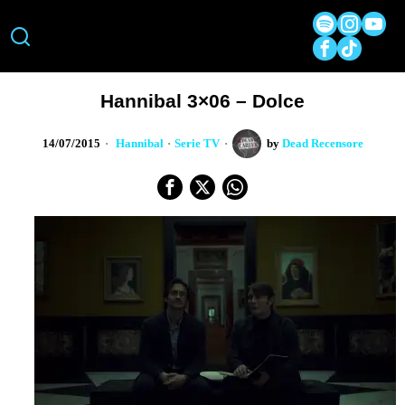
Hannibal 3×06 – Dolce
14/07/2015
Hannibal
·
Serie TV
by
Dead Recensore