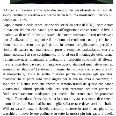
“Dolce” si presenta come episodio molto più paradossale e onirico del
solito, risultando creativo e vincente da un lato, ma mostrando il fianco più
debole dall’altro.
Dopo la notizia della cancellazione del serial da parte di NBC, lecita è stata
la reazione dei fan che hanno gridato all’ingiustizia considerando il livello
qualitativo di telefilm ben più scarsi che ancora infestano le reti televisive e
non. Analizzando le stagioni e il prodotto, ci rendiamo conto però che un
format come questo non può durare in eterno, semplicemente perché si
rischia di cadere nel manierismo puro e semplice, tralasciando storia e
ritmo, necessari al suo svolgimento.
Fino ad ora il montaggio delle scene,
l’attenzione quasi maniacale al dettaglio e i dialoghi sono stati all’altezza,
ma si riuscirebbe davvero a mantenere questo standard qualitativo per, ad
esempio, sei stagioni? La storia ci insegna che rinunciare ad alcuni prodotti
al momento giusto è la scelta migliore perché consegna agli spettatori
qualcosa che si potrà solo rimpiangere per la sua bellezza e coerenza; ci
sono fan di alcune serie che ancora si sentono traditi da quello che hanno
vissuto negli ultimi episodi delle loro serie preferite, per non parlare di
finali assolutamente inadeguati per quelle che erano state le promesse
iniziali.
Tornando all’episodio, si ha la netta e ovvia sensazione di essere al
punto di svolta: Hannibal ha una taglia sulla testa e deve lasciare l’Italia,
Will arriva a Firenze e Bedelia decide di mettere in atto il suo piano. La
scacchiera muove le sue pedine e su tutte la mossa più intrigante è quella