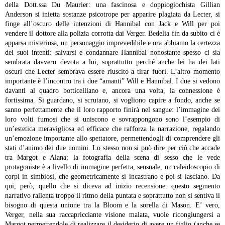
della Dott.ssa Du Maurier: una fascinosa e doppiogiochista Gillian
Anderson si inietta sostanze psicotrope per apparire plagiata da Lecter, si
finge all’oscuro delle intenzioni di Hannibal con Jack e Will per poi
vendere il dottore alla polizia corrotta dai Verger. Bedelia fin da subito ci è
apparsa misteriosa, un personaggio imprevedibile e ora abbiamo la certezza
dei suoi intenti: salvarsi e condannare Hannibal nonostante spesso ci sia
sembrata davvero devota a lui, soprattutto perché anche lei ha dei lati
oscuri che Lecter sembrava essere riuscito a tirar fuori.
L’altro momento
importante è l’incontro tra i due “amanti” Will e Hannibal. I due si vedono
davanti al quadro botticelliano e, ancora una volta, la connessione è
fortissima. Si guardano, si scrutano, si vogliono capire a fondo, anche se
sanno perfettamente che il loro rapporto finirà nel sangue: l’immagine dei
loro volti fumosi che si uniscono e sovrappongono sono l’esempio di
un’estetica meravigliosa ed efficace che rafforza la narrazione, regalando
un’emozione importante allo spettatore, permettendogli di comprendere gli
stati d’animo dei due uomini.
Lo stesso non si può dire per ciò che accade
tra Margot e Alana: la fotografia della scena di sesso che le vede
protagoniste è a livello di immagine perfetta, sensuale, un caleidoscopio di
corpi in simbiosi, che geometricamente si incastrano e poi si lasciano. Da
qui, però, quello che si diceva ad inizio recensione: questo segmento
narrativo rallenta troppo il ritmo della puntata e soprattutto non si sentiva il
bisogno di questa unione tra la Bloom e la sorella di Mason. E’ vero,
Verger, nella sua raccapricciante visione malata, vuole ricongiungersi a
Margot permettendole di realizzare il desiderio di avere un figlio (anche se