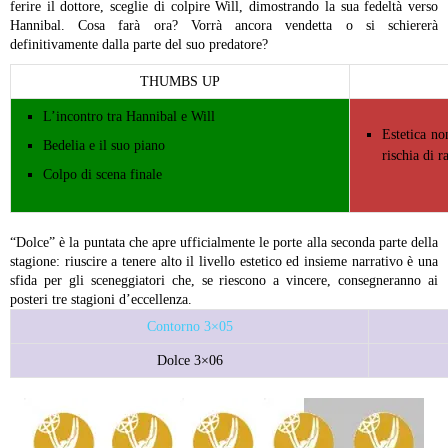
ferire il dottore, sceglie di colpire Will, dimostrando la sua fedeltà verso
Hannibal. Cosa farà ora? Vorrà ancora vendetta o si schiererà
definitivamente dalla parte del suo predatore?
THUMBS UP
L’incontro tra Hannibal e Will
Estetica no
Bedelia e il suo piano
rischia di r
Colpo di scena finale
“Dolce” è la puntata che apre ufficialmente le porte alla seconda parte della
stagione: riuscire a tenere alto il livello estetico ed insieme narrativo è una
sfida per gli sceneggiatori che, se riescono a vincere, consegneranno ai
posteri tre stagioni d’eccellenza.
Contorno 3×05
Dolce 3×06