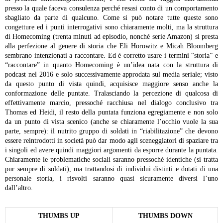
presso la quale faceva consulenza perché resasi conto di un comportamento
sbagliato da parte di qualcuno. Come si può notare tutte queste sono
congetture ed i punti interrogativi sono chiaramente molti, ma la struttura
di Homecoming (trenta minuti ad episodio, nonché serie Amazon) si presta
alla perfezione al genere di storia che Eli Horowitz e Micah Bloomberg
sembrano intenzionati a raccontare. Ed è corretto usare i termini “storia” e
“raccontare” in quanto Homecoming è un’idea nata con la struttura di
podcast nel 2016 e solo successivamente approdata sul media seriale; visto
da questo punto di vista quindi, acquisisce maggiore senso anche la
conformazione delle puntate.
Tralasciando la percezione di qualcosa di
effettivamente marcio, pressoché racchiusa nel dialogo conclusivo tra
Thomas ed Heidi, il resto della puntata funziona egregiamente e non solo
da un punto di vista scenico (anche se chiaramente l’occhio vuole la sua
parte, sempre): il nutrito gruppo di soldati in “riabilitazione” che devono
essere reintrodotti in società può dar modo agli sceneggiatori di spaziare tra
i singoli ed avere quindi maggiori argomenti da esporre durante la puntata.
Chiaramente le problematiche sociali saranno pressoché identiche (si tratta
pur sempre di soldati), ma trattandosi di individui distinti e dotati di una
personale storia, i risvolti saranno quasi sicuramente diversi l’uno
dall’altro.
THUMBS UP
THUMBS DOWN