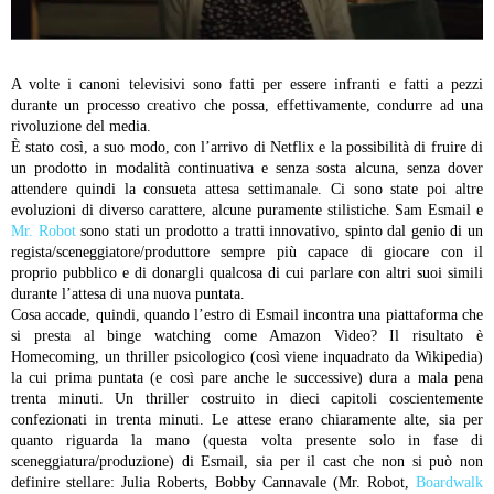
A volte i canoni televisivi sono fatti per essere infranti e fatti a pezzi
durante un processo creativo che possa, effettivamente, condurre ad una
rivoluzione del media.
È stato così, a suo modo, con l’arrivo di Netflix e la possibilità di fruire di
un prodotto in modalità continuativa e senza sosta alcuna, senza dover
attendere quindi la consueta attesa settimanale.
Ci sono state poi altre
evoluzioni di diverso carattere, alcune puramente stilistiche.
Sam Esmail e
Mr. Robot
sono stati un prodotto a tratti innovativo, spinto dal genio di un
regista/sceneggiatore/produttore sempre più capace di giocare con il
proprio pubblico e di donargli qualcosa di cui parlare con altri suoi simili
durante l’attesa di una nuova puntata.
Cosa accade, quindi, quando l’estro di Esmail incontra una piattaforma che
si presta al binge watching come Amazon Video? Il risultato è
Homecoming, un thriller psicologico (così viene inquadrato da Wikipedia)
la cui prima puntata (e così pare anche le successive) dura a mala pena
trenta minuti.
Un thriller costruito in dieci capitoli coscientemente
confezionati in trenta minuti.
Le attese erano chiaramente alte, sia per
quanto riguarda la mano (questa volta presente solo in fase di
sceneggiatura/produzione) di Esmail, sia per il cast che non si può non
definire stellare: Julia Roberts, Bobby Cannavale (Mr. Robot,
Boardwalk