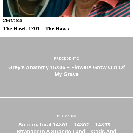
25/07/2026
The Hawk 1×01 – The Hawk
PRECEDENTE
Grey’s Anatomy 15×06 – Flowers Grow Out Of
My Grave
PROSSIMA
Supernatural 14×01 – 14×02 – 14×03 –
Stranger In A Strange Land – Gods And