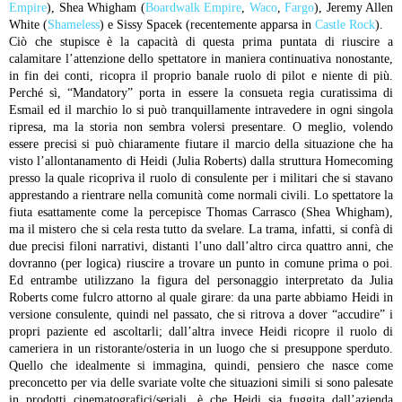
Empire
), Shea Whigham (
Boardwalk Empire
,
Waco
,
Fargo
), Jeremy Allen
White (
Shameless
) e Sissy Spacek (recentemente apparsa in
Castle Rock
).
Ciò che stupisce è la capacità di questa prima puntata di riuscire a
calamitare l’attenzione dello spettatore in maniera continuativa nonostante,
in fin dei conti, ricopra il proprio banale ruolo di pilot e niente di più.
Perché sì, “Mandatory” porta in essere la consueta regia curatissima di
Esmail ed il marchio lo si può tranquillamente intravedere in ogni singola
ripresa, ma la storia non sembra volersi presentare.
O meglio, volendo
essere precisi si può chiaramente fiutare il marcio della situazione che ha
visto l’allontanamento di Heidi (Julia Roberts) dalla struttura Homecoming
presso la quale ricopriva il ruolo di consulente per i militari che si stavano
apprestando a rientrare nella comunità come normali civili. Lo spettatore la
fiuta esattamente come la percepisce Thomas Carrasco (Shea Whigham),
ma il mistero che si cela resta tutto da svelare.
La trama, infatti, si confà di
due precisi filoni narrativi, distanti l’uno dall’altro circa quattro anni, che
dovranno (per logica) riuscire a trovare un punto in comune prima o poi.
Ed entrambe utilizzano la figura del personaggio interpretato da Julia
Roberts come fulcro attorno al quale girare: da una parte abbiamo Heidi in
versione consulente, quindi nel passato, che si ritrova a dover “accudire” i
propri paziente ed ascoltarli; dall’altra invece Heidi ricopre il ruolo di
cameriera in un ristorante/osteria in un luogo che si presuppone sperduto.
Quello che idealmente si immagina, quindi, pensiero che nasce come
preconcetto per via delle svariate volte che situazioni simili si sono palesate
in prodotti cinematografici/seriali, è che Heidi sia fuggita dall’azienda