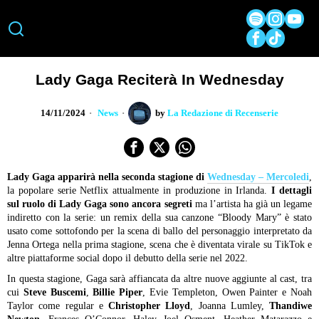
Lady Gaga Reciterà In Wednesday
14/11/2024
News
by
La Redazione di Recenserie
Lady Gaga apparirà nella seconda stagione di
Wednesday – Mercoledi
,
la popolare serie Netflix attualmente in produzione in Irlanda.
I dettagli
sul ruolo di Lady Gaga sono ancora segreti
ma l’artista ha già un legame
indiretto con la serie: un remix della sua canzone “Bloody Mary” è stato
usato come sottofondo per la scena di ballo del personaggio interpretato da
Jenna Ortega nella prima stagione, scena che è diventata virale su TikTok e
altre piattaforme social dopo il debutto della serie nel 2022.
In questa stagione, Gaga sarà affiancata da altre nuove aggiunte al cast, tra
cui
Steve Buscemi
,
Billie Piper
, Evie Templeton, Owen Painter e Noah
Taylor come regular e
Christopher Lloyd
, Joanna Lumley,
Thandiwe