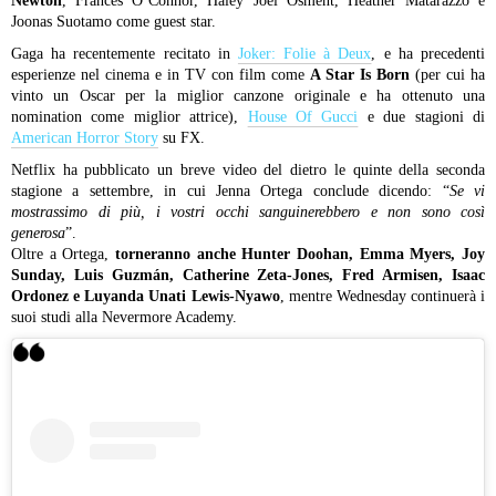
Newton
, Frances O’Connor, Haley Joel Osment, Heather Matarazzo e
Joonas Suotamo come guest star.
Gaga ha recentemente recitato in
Joker: Folie à Deux
, e ha precedenti
esperienze nel cinema e in TV con film come
A Star Is Born
(per cui ha
vinto un Oscar per la miglior canzone originale e ha ottenuto una
nomination come miglior attrice),
House Of Gucci
e due stagioni di
American Horror Story
su FX.
Netflix ha pubblicato un breve video del dietro le quinte della seconda
stagione a settembre, in cui Jenna Ortega conclude dicendo: “
Se vi
mostrassimo di più, i vostri occhi sanguinerebbero e non sono così
generosa
”.
Oltre a Ortega,
torneranno anche Hunter Doohan, Emma Myers, Joy
Sunday, Luis Guzmán, Catherine Zeta-Jones, Fred Armisen, Isaac
Ordonez e Luyanda Unati Lewis-Nyawo
, mentre Wednesday continuerà i
suoi studi alla Nevermore Academy.