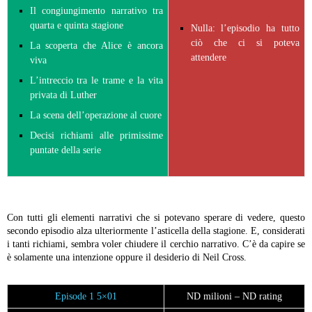
Il congiungimento narrativo tra
quarta e quinta stagione
Nulla: l’episodio ha tutto
ciò che ci si poteva
La scoperta che Alice è ancora
attendere
viva
L’intreccio tra le trame e la vita
privata di Luther
La scena dell’operazione al cuore
Decisi richiami alle primissime
puntate della serie
Con tutti gli elementi narrativi che si potevano sperare di vedere, questo
secondo episodio alza ulteriormente l’asticella della stagione. E, considerati
i tanti richiami, sembra voler chiudere il cerchio narrativo. C’è da capire se
è solamente una intenzione oppure il desiderio di Neil Cross.
Episode 1 5×01
ND milioni – ND rating