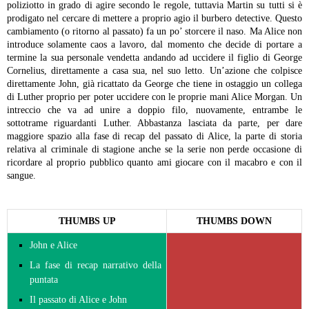
poliziotto in grado di agire secondo le regole, tuttavia Martin su tutti si è
prodigato nel cercare di mettere a proprio agio il burbero detective. Questo
cambiamento (o ritorno al passato) fa un po’ storcere il naso.
Ma Alice non
introduce solamente caos a lavoro, dal momento che decide di portare a
termine la sua personale vendetta andando ad uccidere il figlio di George
Cornelius, direttamente a casa sua, nel suo letto. Un’azione che colpisce
direttamente John, già ricattato da George che tiene in ostaggio un collega
di Luther proprio per poter uccidere con le proprie mani Alice Morgan. Un
intreccio che va ad unire a doppio filo, nuovamente, entrambe le
sottotrame riguardanti Luther.
Abbastanza lasciata da parte, per dare
maggiore spazio alla fase di recap del passato di Alice, la parte di storia
relativa al criminale di stagione anche se la serie non perde occasione di
ricordare al proprio pubblico quanto ami giocare con il macabro e con il
sangue.
THUMBS UP
THUMBS DOWN
John e Alice
La fase di recap narrativo della
puntata
Il passato di Alice e John