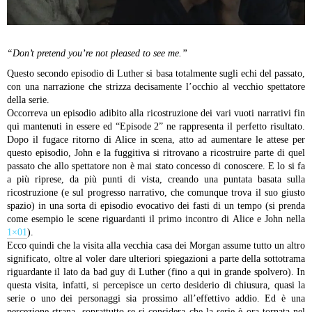
“Don’t pretend you’re not pleased to see me.”
Questo secondo episodio di Luther si basa totalmente sugli echi del passato,
con una narrazione che strizza decisamente l’occhio al vecchio spettatore
della serie.
Occorreva un episodio adibito alla ricostruzione dei vari vuoti narrativi fin
qui mantenuti in essere ed “Episode 2” ne rappresenta il perfetto risultato.
Dopo il fugace ritorno di Alice in scena, atto ad aumentare le attese per
questo episodio, John e la fuggitiva si ritrovano a ricostruire parte di quel
passato che allo spettatore non è mai stato concesso di conoscere. E lo si fa
a più riprese, da più punti di vista, creando una puntata basata sulla
ricostruzione (e sul progresso narrativo, che comunque trova il suo giusto
spazio) in una sorta di episodio evocativo dei fasti di un tempo (si prenda
come esempio le scene riguardanti il primo incontro di Alice e John nella
1×01
).
Ecco quindi che la visita alla vecchia casa dei Morgan assume tutto un altro
significato, oltre al voler dare ulteriori spiegazioni a parte della sottotrama
riguardante il lato da bad guy di Luther (fino a qui in grande spolvero). In
questa visita, infatti, si percepisce un certo desiderio di chiusura, quasi la
serie o uno dei personaggi sia prossimo all’effettivo addio. Ed è una
percezione strana, soprattutto se si considera che la serie è ora tornata nel