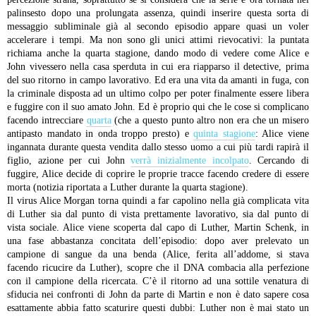
palinsesto dopo una prolungata assenza, quindi inserire questa sorta di
messaggio subliminale già al secondo episodio appare quasi un voler
accelerare i tempi.
Ma non sono gli unici attimi rievocativi: la puntata
richiama anche la quarta stagione, dando modo di vedere come Alice e
John vivessero nella casa sperduta in cui era riapparso il detective, prima
del suo ritorno in campo lavorativo. Ed era una vita da amanti in fuga, con
la criminale disposta ad un ultimo colpo per poter finalmente essere libera
e fuggire con il suo amato John. Ed è proprio qui che le cose si complicano
facendo intrecciare
quarta
(che a questo punto altro non era che un misero
antipasto mandato in onda troppo presto) e
quinta stagione
: Alice viene
ingannata durante questa vendita dallo stesso uomo a cui più tardi rapirà il
figlio, azione per cui John
verrà inizialmente incolpato
. Cercando di
fuggire, Alice decide di coprire le proprie tracce facendo credere di essere
morta (notizia riportata a Luther durante la quarta stagione).
Il virus Alice Morgan torna quindi a far capolino nella già complicata vita
di Luther sia dal punto di vista prettamente lavorativo, sia dal punto di
vista sociale.
Alice viene scoperta dal capo di Luther, Martin Schenk, in
una fase abbastanza concitata dell’episodio: dopo aver prelevato un
campione di sangue da una benda (Alice, ferita all’addome, si stava
facendo ricucire da Luther), scopre che il DNA combacia alla perfezione
con il campione della ricercata. C’è il ritorno ad una sottile venatura di
sfiducia nei confronti di John da parte di Martin e non è dato sapere cosa
esattamente abbia fatto scaturire questi dubbi: Luther non è mai stato un