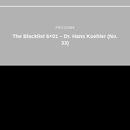
PROSSIMA
The Blacklist 6×01 – Dr. Hans Koehler (No.
33)