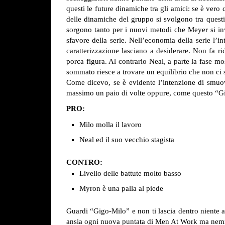
questi le future dinamiche tra gli amici: se è vero
delle dinamiche del gruppo si svolgono tra questi 
sorgono tanto per i nuovi metodi che Meyer si in
sfavore della serie.
Nell’economia della serie l’in
caratterizzazione lasciano a desiderare. Non fa r
porca figura. Al contrario Neal, a parte la fase mo
sommato riesce a trovare un equilibrio che non ci 
Come dicevo, se è evidente l’intenzione di smuo
massimo un paio di volte oppure, come questo “Gig
PRO:
Milo molla il lavoro
Neal ed il suo vecchio stagista
CONTRO:
Livello delle battute molto basso
Myron è una palla al piede
Guardi “Gigo-Milo” e non ti lascia dentro niente a
ansia ogni nuova puntata di Men At Work ma nemme