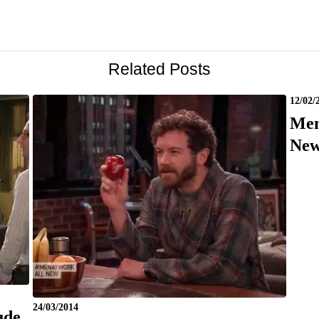
Related Posts
12/02/
Men
New
24/03/2014
ude