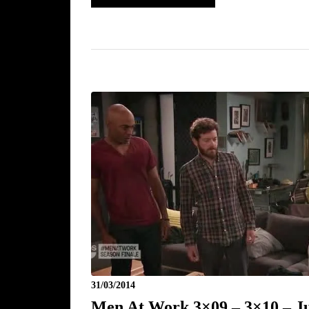
31/03/2014
Men At Work 3×09 – 3×10 – J