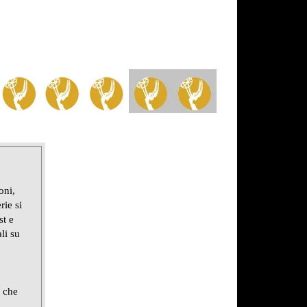
oni,
rie si
st e
li su
e che