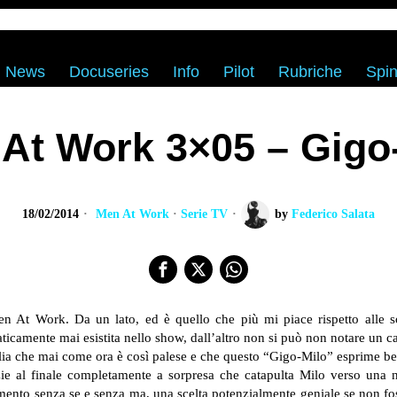
News
Docuseries
Info
Pilot
Rubriche
Spin
At Work 3×05 – Gigo
18/02/2014
Men At Work
·
Serie TV
by
Federico Salata
 At Work. Da un lato, ed è quello che più mi piace rispetto alle sc
ticamente mai esistita nello show, dall’altro non si può non notare un ca
lia che mai come ora è così palese e che questo “Gigo-Milo” esprime b
zie al finale completamente a sorpresa che catapulta Milo verso una nu
ziamento senza se e senza ma, una scelta potenzialmente geniale se non 