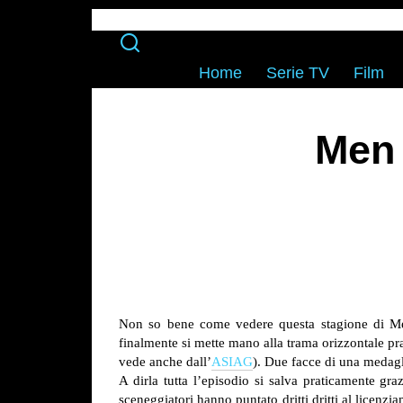
Home
Serie TV
Film
Men 
Non so bene come vedere questa stagione di Men
finalmente si mette mano alla trama orizzontale pra
vede anche dall’
ASIAG
). Due facce di una medag
A dirla tutta l’episodio si salva praticamente gra
sceneggiatori hanno puntato dritti dritti al licen