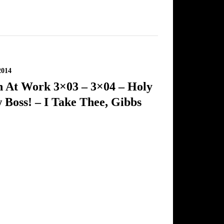
2014
 At Work 3×03 – 3×04 – Holy
 Boss! – I Take Thee, Gibbs