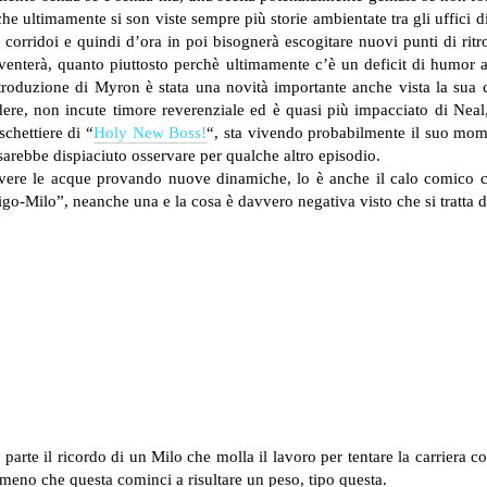
 che ultimamente si son viste sempre più storie ambientate tra gli uffic
corridoi e quindi d’ora in poi bisognerà escogitare nuovi punti di rit
venterà, quanto piuttosto perchè ultimamente c’è un deficit di humor 
troduzione di Myron è stata una novità importante anche vista la sua c
idere, non incute timore reverenziale ed è quasi più impacciato di Nea
schettiere di “
Holy New Boss!
“, sta vivendo probabilmente il suo mome
sarebbe dispiaciuto osservare per qualche altro episodio.
vere le acque provando nuove dinamiche, lo è anche il calo comico che
o-Milo”, neanche una e la cosa è davvero negativa visto che si tratta d
 parte il ricordo di un Milo che molla il lavoro per tentare la carrier
no che questa cominci a risultare un peso, tipo questa.