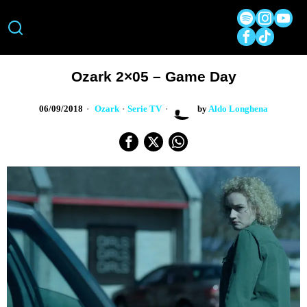
Ozark 2×05 – Game Day
06/09/2018
Ozark
·
Serie TV
by
Aldo Longhena