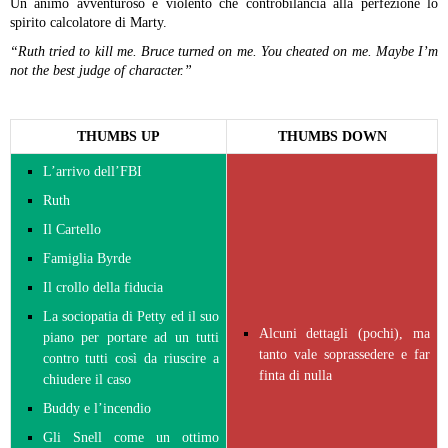
Un animo avventuroso e violento che controbilancia alla perfezione lo
spirito calcolatore di Marty.
“Ruth tried to kill me. Bruce turned on me. You cheated on me. Maybe I’m
not the best judge of character.”
THUMBS UP
THUMBS DOWN
L’arrivo dell’FBI
Ruth
Il Cartello
Famiglia Byrde
Il crollo della fiducia
La sociopatia di Petty ed il suo
Alcuni dettagli (pochi), ma
piano per portare ad un tutti
tanto vale soprassedere e far
contro tutti così da riuscire a
finta di nulla
chiudere il caso
Buddy e l’incendio
Gli Snell come un ottimo