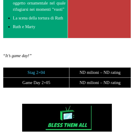
oggetto ornamentale nel quale
rifugiarsi nei momenti “vuoti”
La scena della tortura di Ruth
Ruth e Marty
“It’s game day!”
Stag 2×04
ND milioni – ND rating
Game Day 2×05
ND milioni – ND rating