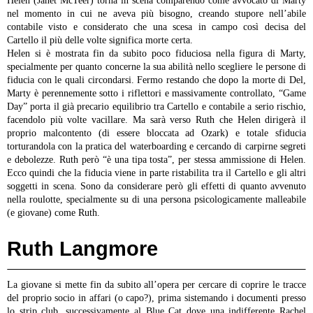
Helen (Janet McTeer) torna in scena comparendo come avvocato di Marty
nel momento in cui ne aveva più bisogno, creando stupore nell’abile
contabile visto e considerato che una scesa in campo così decisa del
Cartello il più delle volte significa morte certa.
Helen si è mostrata fin da subito poco fiduciosa nella figura di Marty,
specialmente per quanto concerne la sua abilità nello scegliere le persone di
fiducia con le quali circondarsi. Fermo restando che dopo la morte di Del,
Marty è perennemente sotto i riflettori e massivamente controllato, “Game
Day” porta il già precario equilibrio tra Cartello e contabile a serio rischio,
facendolo più volte vacillare.
Ma sarà verso Ruth che Helen dirigerà il
proprio malcontento (di essere bloccata ad Ozark) e totale sfiducia
torturandola con la pratica del waterboarding e cercando di carpirne segreti
e debolezze. Ruth però “è una tipa tosta”, per stessa ammissione di Helen.
Ecco quindi che la fiducia viene in parte ristabilita tra il Cartello e gli altri
soggetti in scena. Sono da considerare però gli effetti di quanto avvenuto
nella roulotte, specialmente su di una persona psicologicamente malleabile
(e giovane) come Ruth.
Ruth Langmore
La giovane si mette fin da subito all’opera per cercare di coprire le tracce
del proprio socio in affari (o capo?), prima sistemando i documenti presso
lo strip club, successivamente al Blue Cat dove una indifferente Rachel