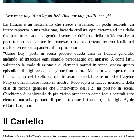
“Live every day like it’s your last. And one day, you’ll be right.”
La fiducia è un sentimento che riesce a ribaltare, in pochi secondi, un
intero rapporto o una relazione, facendo crollare ogni certezza ad una delle
due parti in causa e spargendo il seme del dubbio e della diffidenza che in
poco tempo, considerate le premesse, riuscirà a trovare terreno fertile nel
quale crescere ed espandere il proprio peso.
“Game Day” porta in scena proprio questa crisi di fiducia generale,
andando ad intaccare ogni singolo personaggio qui apparso. A conti fatti,
valutando la mole di azione e di elementi portati in scena, questo quinto
episodio è il migliore della stagione fino ad ora. Ma tanto vale aspettarsi un
innalzamento del livello da qui in avanti, specialmente ora che l’agente
Petty si è finalmente messo in mostra.
Poco sopra si faceva menzione della
crisi di fiducia generale che l’intervento dell’FBI ha portato in scena.
Cerchiamo di analizzarla da più vicino prendendo come focus centrali i tre
elementi narrativi portanti di questa stagione: il Cartello, la famiglia Byrde
e Ruth Langmore.
Il Cartello