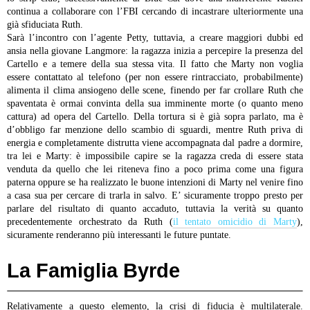
continua a collaborare con l’FBI cercando di incastrare ulteriormente una
già sfiduciata Ruth.
Sarà l’incontro con l’agente Petty, tuttavia, a creare maggiori dubbi ed
ansia nella giovane Langmore: la ragazza inizia a percepire la presenza del
Cartello e a temere della sua stessa vita. Il fatto che Marty non voglia
essere contattato al telefono (per non essere rintracciato, probabilmente)
alimenta il clima ansiogeno delle scene, finendo per far crollare Ruth che
spaventata è ormai convinta della sua imminente morte (o quanto meno
cattura) ad opera del Cartello.
Della tortura si è già sopra parlato, ma è
d’obbligo far menzione dello scambio di sguardi, mentre Ruth priva di
energia e completamente distrutta viene accompagnata dal padre a dormire,
tra lei e Marty: è impossibile capire se la ragazza creda di essere stata
venduta da quello che lei riteneva fino a poco prima come una figura
paterna oppure se ha realizzato le buone intenzioni di Marty nel venire fino
a casa sua per cercare di trarla in salvo. E’ sicuramente troppo presto per
parlare del risultato di quanto accaduto, tuttavia la verità su quanto
precedentemente orchestrato da Ruth (
il tentato omicidio di Marty
),
sicuramente renderanno più interessanti le future puntate.
La Famiglia Byrde
Relativamente a questo elemento, la crisi di fiducia è multilaterale.