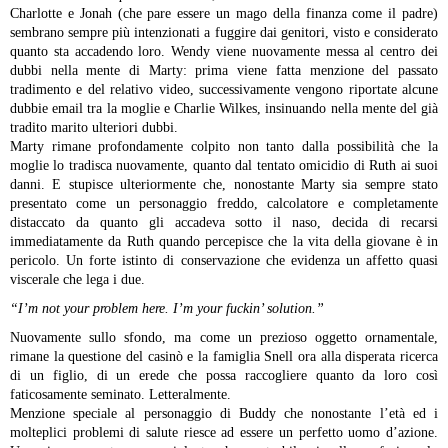
Charlotte e Jonah (che pare essere un mago della finanza come il padre)
sembrano sempre più intenzionati a fuggire dai genitori, visto e considerato
quanto sta accadendo loro. Wendy viene nuovamente messa al centro dei
dubbi nella mente di Marty: prima viene fatta menzione del passato
tradimento e del relativo video, successivamente vengono riportate alcune
dubbie email tra la moglie e Charlie Wilkes, insinuando nella mente del già
tradito marito ulteriori dubbi.
Marty rimane profondamente colpito non tanto dalla possibilità che la
moglie lo tradisca nuovamente, quanto dal tentato omicidio di Ruth ai suoi
danni. E stupisce ulteriormente che, nonostante Marty sia sempre stato
presentato come un personaggio freddo, calcolatore e completamente
distaccato da quanto gli accadeva sotto il naso, decida di recarsi
immediatamente da Ruth quando percepisce che la vita della giovane è in
pericolo.
Un forte istinto di conservazione che evidenza un affetto quasi
viscerale che lega i due.
“I’m not your problem here. I’m your fuckin’ solution.”
Nuovamente sullo sfondo, ma come un prezioso oggetto ornamentale,
rimane la questione del casinò e la famiglia Snell ora alla disperata ricerca
di un figlio, di un erede che possa raccogliere quanto da loro così
faticosamente seminato. Letteralmente.
Menzione speciale al personaggio di Buddy che nonostante l’età ed i
molteplici problemi di salute riesce ad essere un perfetto uomo d’azione.