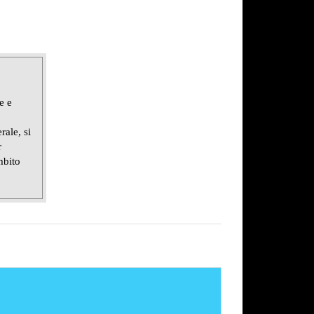
e e
rale, si
r
mbito