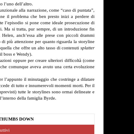
o l’uno dell’altro.
funzionale alla narrazione, come “caso di puntata”,
ane il problema che ben presto inizi a perdere di
te l’episodio si pone come ideale prosecuzione di
i. Ma si tratta, pur sempre, di un introduzione fin
i Helen, anch’essa alle prese con piccoli drammi
 di più attenzione per quanto riguarda la storyline
quella che offre un alto tasso di contenuti
splatter
 il boss e Wendy).
azioni oppure per creare ulteriori difficoltà (come
io che comunque aveva avuto una certa evoluzione
r l’appunto il minutaggio che costringe a dilatare
succede di tutto e innumerevoli momenti morti.
Per il
previsti) tutte le storylines sono ormai delineate e
l’interno della famiglia Byrde.
THUMBS DOWN
uttivi