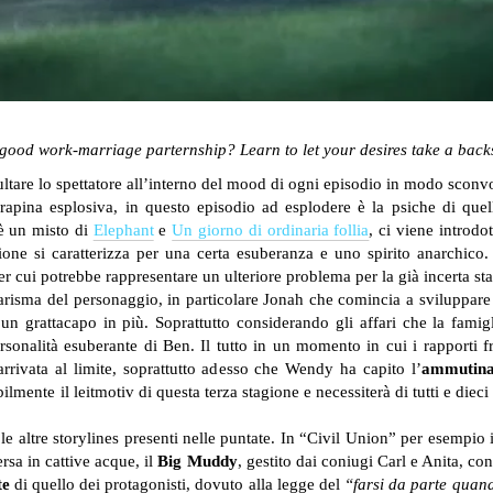
 good work-marriage parternship? Learn to let your desires take a back
tare lo spettatore all’interno del mood di ogni episodio in modo sconv
rapina esplosiva, in questo episodio ad esplodere è la psiche di que
è un misto di
Elephant
e
Un giorno di ordinaria follia
, ci viene introdo
ione si caratterizza per una certa esuberanza e uno spirito anarchic
er cui potrebbe rappresentare un ulteriore problema per la già incerta stab
 carisma del personaggio, in particolare Jonah che comincia a sviluppare 
n grattacapo in più. Soprattutto considerando gli affari che la famigl
ersonalità esuberante di Ben.
Il tutto in un momento in cui i rapporti f
 arrivata al limite, soprattutto adesso che Wendy ha capito l’
ammutin
lmente il leitmotiv di questa terza stagione e necessiterà di tutti e diec
e altre storylines presenti nelle puntate. In “Civil Union” per esempio 
rsa in cattive acque, il
Big Muddy
, gestito dai coniugi Carl e Anita, co
te
di quello dei protagonisti, dovuto alla legge del
“farsi da parte quan