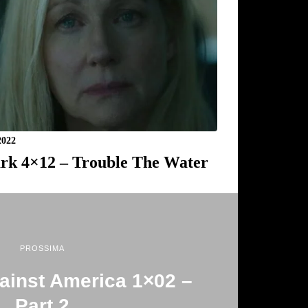
2022
rk 4×12 – Trouble The Water
PROSSIMA
ainst America 1×02 –
Part 2