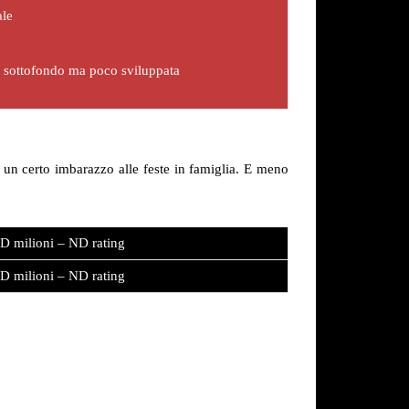
ale
n sottofondo ma poco sviluppata
e un certo imbarazzo alle feste in famiglia. E meno
D milioni – ND rating
D milioni – ND rating