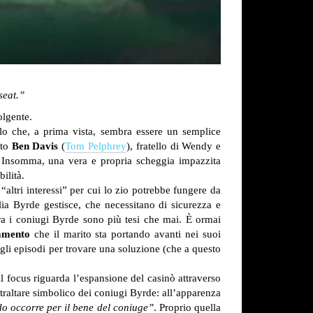
seat.”
olgente.
llo che, a prima vista, sembra essere un semplice
tto
Ben Davis
(
Tom Pelphrey
), fratello di Wendy e
o. Insomma, una vera e propria scheggia impazzita
ilità.
“altri interessi” per cui lo zio potrebbe fungere da
ia Byrde gestisce, che necessitano di sicurezza e
ra i coniugi Byrde sono più tesi che mai. È ormai
amento
che il marito sta portando avanti nei suoi
i gli episodi per trovare una soluzione (che a questo
il focus riguarda l’espansione del casinò attraverso
ntraltare simbolico dei coniugi Byrde: all’apparenza
do occorre per il bene del coniuge”
. Proprio quella