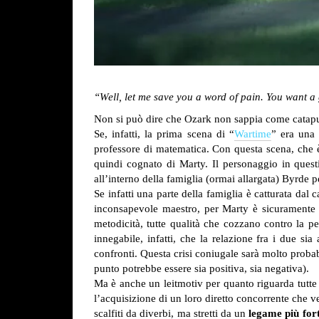
“Well, let me save you a word of pain. You want a
Non si può dire che Ozark non sappia come catapul
Se, infatti, la prima scena di “
Wartime
” era una 
professore di matematica. Con questa scena, che 
quindi cognato di Marty. Il personaggio in quest
all’interno della famiglia (ormai allargata) Byrde p
Se infatti una parte della famiglia è catturata dal
inconsapevole maestro, per Marty è sicuramente u
metodicità, tutte qualità che cozzano contro la p
innegabile, infatti, che la relazione fra i due sia
confronti. Questa crisi coniugale sarà molto probabi
punto potrebbe essere sia positiva, sia negativa).
Ma è anche un leitmotiv per quanto riguarda tutte l
l’acquisizione di un loro diretto concorrente che ve
scalfiti da diverbi, ma stretti da un
legame più for