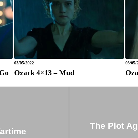
03/05/2022
03/05/
 Go
Ozark 4×13 – Mud
Oza
The Plot Ag
artime