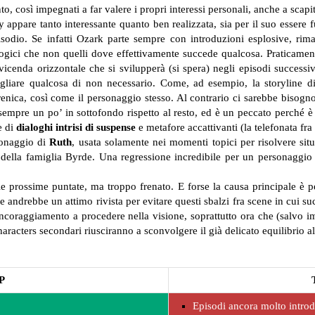
 così impegnati a far valere i propri interessi personali, anche a scapit
 appare tanto interessante quanto ben realizzata, sia per il suo essere 
pisodio. Se infatti Ozark parte sempre con introduzioni esplosive, rim
gici che non quelli dove effettivamente succede qualcosa. Praticamen
cenda orizzontale che si svilupperà (si spera) negli episodi successiv
tagliare qualcosa di non necessario. Come, ad esempio, la storyline d
renica, così come il personaggio stesso. Al contrario ci sarebbe bisogno
empre un po’ in sottofondo rispetto al resto, ed è un peccato perché è 
e di
dialoghi intrisi di suspense
e metafore accattivanti (la telefonata fra
sonaggio di
Ruth
, usata solamente nei momenti topici per risolvere situ
e della famiglia Byrde. Una regressione incredibile per un personagg
e prossime puntate, ma troppo frenato. E forse la causa principale è pe
e andrebbe un attimo rivista per evitare questi sbalzi fra scene in cui 
 incoraggiamento a procedere nella visione, soprattutto ora che (salvo im
aracters secondari riusciranno a sconvolgere il già delicato equilibrio al
P
Episodi ancora molto introd