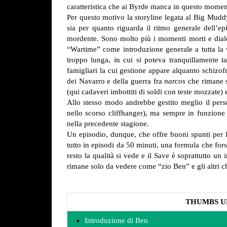
caratteristica che ai Byrde manca in questo momento,
Per questo motivo la storyline legata al Big Muddy
sia per quanto riguarda il ritmo generale dell’e
mordente. Sono molto più i momenti morti e dialo
“Wartime” come introduzione generale a tutta la vi
troppo lunga, in cui si poteva tranquillamente 
famigliari la cui gestione appare alquanto schizof
dei Navarro e della guerra fra
narcos
che rimane s
(qui cadaveri imbottiti di soldi con teste mozzate) 
Allo stesso modo andrebbe gestito meglio il per
nello scorso cliffhanger), ma sempre in funzion
nella precedente stagione.
Un episodio, dunque, che offre buoni spunti per l
tutto in episodi da 50 minuti, una formula che fors
resto la qualità si vede e il Save è soprattutto un
rimane solo da vedere come “zio Ben” e gli altri ch
THUMBS U
Introduzione di Ben