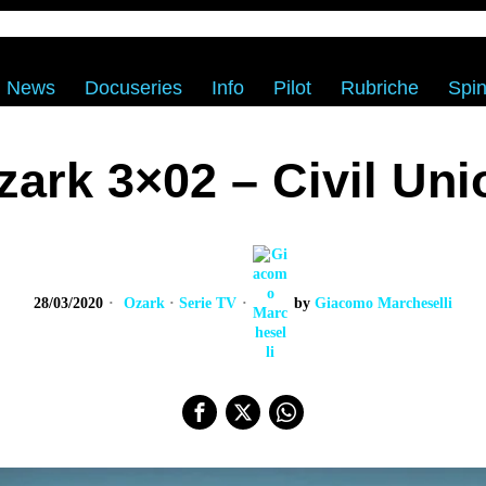
News
Docuseries
Info
Pilot
Rubriche
Spin
zark 3×02 – Civil Uni
28/03/2020
Ozark
·
Serie TV
by
Giacomo Marcheselli