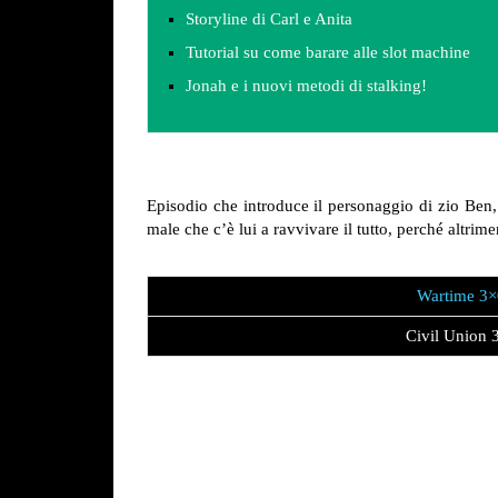
Storyline di Carl e Anita
Tutorial su come barare alle slot machine
Jonah e i nuovi metodi di stalking!
Episodio che introduce il personaggio di zio Ben, 
male che c’è lui a ravvivare il tutto, perché altrim
Wartime 3
Civil Union 