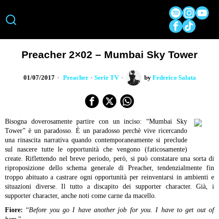
Preacher 2×02 – Mumbai Sky Tower
01/07/2017
Preacher
·
Serie TV
by
Federico Salata
Bisogna doverosamente partire con un inciso: “Mumbai Sky
Tower” è un paradosso. È un paradosso perchè vive ricercando
una rinascita narrativa quando contemporaneamente si preclude
sul nascere tutte le opportunità che vengono (faticosamente)
create. Riflettendo nel breve periodo, però, si può constatare una sorta di
riproposizione dello schema generale di Preacher, tendenzialmente fin
troppo abituato a castrare ogni opportunità per reinventarsi in ambienti e
situazioni diverse. Il tutto a discapito dei supporter character. Già, i
supporter character, anche noti come carne da macello.
Fiore:
“
Before you go I have another job for you. I have to get out of