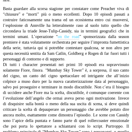
here.
”
Basta guardare alla scorsa stagione per constatare come Preacher viva di
“chiusure” e “morti” più o meno eccellenti. Dopo 10 episodi passati a
costruire faticosamente una trama ed un ecosistema entro cui muoversi,
l’esplosione di Annville ha letteralmente raso al suolo tutto quello che
circondava la triade Jesse-Tulip-Cassidy, sia in termini geografici che in
termini umani. L’operazione “
on the road
” sponsorizzata dalla season
premiere è stata volutamente orchestrata per seguire l’impronta fumettistica
della serie, tuttavia qui si potrebbe contestare qualcosa, se non altro per
questa necessità sentita da Sam Catlin, Goldberg e Rogen di far fuori tutti i
personaggi di contorno e di supporto.
Di tutti i character presentati nei primi 10 episodi era sopravvissuto
solamente Fiore, finora. “Mumbay Sky Tower” è, a sorpresa, il suo canto
del cigno, un canto del cigno spettacolare ed intrigante che all’inizio
colpisce a muso duro per la nuova caratterizzazione data al personaggio,
salvo poi proseguire e terminare in modo discutibile. Non c’era il bisogno
di uccidere anche Fiore ma la scelta, discutibile, è comunque coerente con
l’evoluzione dell’angelo che ormai aveva perso ogni motivazione. Invece
di disquisire sulla bontà o meno della sua uscita di scena, si deve quindi
criticare la scelta di depauperare un personaggio che avrebbe potuto dire
ancora molto, esattamente come dimostra l’episodio. Le scene con Cassidy
sono l’apice della puntata e fanno parte di quel rollercoaster emozionale
che poi porta lo spettatore a schiantarsi con lo script. Purtroppo.
Il
problema principale di “Mumbay Sky Tower” sono i personaggi, o meglio