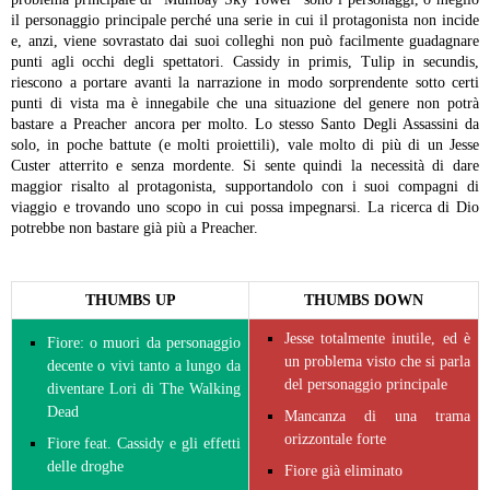
il personaggio principale perché una serie in cui il protagonista non incide
e, anzi, viene sovrastato dai suoi colleghi non può facilmente guadagnare
punti agli occhi degli spettatori. Cassidy in primis, Tulip in secundis,
riescono a portare avanti la narrazione in modo sorprendente sotto certi
punti di vista ma è innegabile che una situazione del genere non potrà
bastare a Preacher ancora per molto. Lo stesso Santo Degli Assassini da
solo, in poche battute (e molti proiettili), vale molto di più di un Jesse
Custer atterrito e senza mordente. Si sente quindi la necessità di dare
maggior risalto al protagonista, supportandolo con i suoi compagni di
viaggio e trovando uno scopo in cui possa impegnarsi. La ricerca di Dio
potrebbe non bastare già più a Preacher.
THUMBS UP
THUMBS DOWN
Jesse totalmente inutile, ed è
Fiore: o muori da personaggio
un problema visto che si parla
decente o vivi tanto a lungo da
del personaggio principale
diventare Lori di The Walking
Dead
Mancanza di una trama
orizzontale forte
Fiore feat. Cassidy e gli effetti
delle droghe
Fiore già eliminato