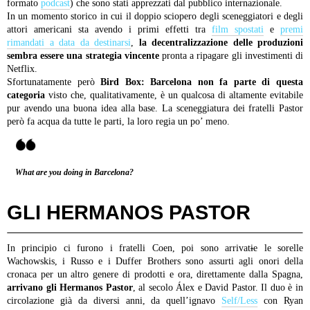
formato
podcast
) che sono stati apprezzati dal pubblico internazionale.
In un momento storico in cui il doppio sciopero degli sceneggiatori e degli
attori americani sta avendo i primi effetti tra
film spostati
e
premi
rimandati a data da destinarsi
,
la decentralizzazione delle produzioni
sembra essere una strategia vincente
pronta a ripagare gli investimenti di
Netflix.
Sfortunatamente però
Bird Box: Barcelona non fa parte di questa
categoria
visto che, qualitativamente, è un qualcosa di altamente evitabile
pur avendo una buona idea alla base. La sceneggiatura dei fratelli Pastor
però fa acqua da tutte le parti, la loro regia un po’ meno.
What are you doing in Barcelona?
GLI HERMANOS PASTOR
In principio ci furono i fratelli Coen, poi sono arrivat
i
e le sorelle
Wachowskis, i Russo e i Duffer Brothers sono assurti agli onori della
cronaca per un altro genere di prodotti e ora, direttamente dalla Spagna,
arrivano gli Hermanos Pastor
, al secolo Álex e David Pastor. Il duo è in
circolazione già da diversi anni, da quell’ignavo
Self/Less
con Ryan