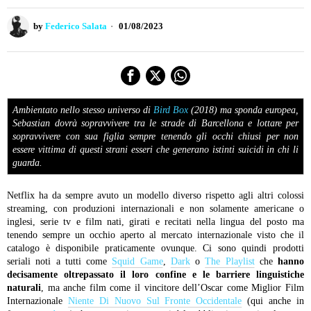
by
Federico Salata
01/08/2023
Ambientato nello stesso universo di
Bird Box
(2018) ma sponda europea,
Sebastian dovrà sopravvivere tra le strade di Barcellona e lottare per
sopravvivere con sua figlia sempre tenendo gli occhi chiusi per non
essere vittima di questi strani esseri che generano istinti suicidi in chi li
guarda.
Netflix ha da sempre avuto un modello diverso rispetto agli altri colossi
streaming, con produzioni internazionali e non solamente americane o
inglesi, serie tv e film nati, girati e recitati nella lingua del posto ma
tenendo sempre un occhio aperto al mercato internazionale visto che il
catalogo è disponibile praticamente ovunque. Ci sono quindi prodotti
seriali noti a tutti come
Squid Game
,
Dark
o
The Playlist
che
hanno
decisamente oltrepassato il loro confine e le barriere linguistiche
naturali
, ma anche film come il vincitore dell’Oscar come Miglior Film
Internazionale
Niente Di Nuovo Sul Fronte Occidentale
(qui anche in