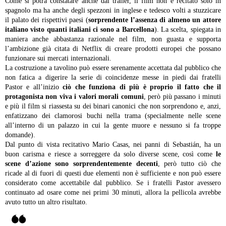
Come si potrà constatare anche dal trailer, il film non è recitato solo in
spagnolo ma ha anche degli spezzoni in inglese e tedesco volti a stuzzicare
il palato dei rispettivi paesi (
sorprendente l’assenza di almeno un attore
italiano visto quanti italiani ci sono a Barcellona
). La scelta, spiegata in
maniera anche abbastanza razionale nel film, non guasta e supporta
l’ambizione già citata di Netflix di creare prodotti europei che possano
funzionare sui mercati internazionali.
La costruzione a tavolino può essere serenamente accettata dal pubblico che
non fatica a digerire la serie di coincidenze messe in piedi dai fratelli
Pastor e all’inizio
ciò che funziona di più è proprio il fatto che il
protagonista non viva i valori morali comuni
, però più passano i minuti
e più il film si riassesta su dei binari canonici che non sorprendono e, anzi,
enfatizzano dei clamorosi buchi nella trama (specialmente nelle scene
all’interno di un palazzo in cui la gente muore e nessuno si fa troppe
domande).
Dal punto di vista recitativo Mario Casas, nei panni di Sebastián, ha un
buon carisma e riesce a sorreggere da solo diverse scene, così come
le
scene d’azione sono sorprendentemente decenti
, però tutto ciò che
ricade al di fuori di questi due elementi non è sufficiente e non può essere
considerato come accettabile dal pubblico. Se i fratelli Pastor avessero
continuato ad osare come nei primi 30 minuti, allora la pellicola avrebbe
avuto tutto un altro risultato.