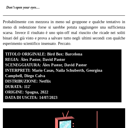
Don’t open your eyes…
Probabilmente con mezzora in meno sul groppone e qualche tentativo in
meno di redenzione forse si sarebbe potuta raggiungere una sufficienza
scarsa. Invece il risultato è uno spin-off mal riuscito che ricade nei soliti
binari del già visto e prova a salvare tutto negli ultimi secondi con qualche
esperimento scientifico insensato. Peccato.
TITOLO ORIGINALE: Bird Box: Barcelona
REGIA: Álex Pastor, David Pastor
SCENEGGIATURA: Álex Pastor, David Pastor
INTERPRETI: Mario Casas, Naila Schuberth, Georgina
Campbell, Diego Calva
DISTRIBUZIONE: Netflix
DURATA: 112′
ORIGINE: Spagna, 2022
DATA DI USCITA: 14/07/2023