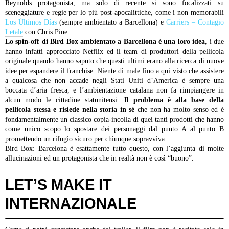
Reynolds protagonista, ma solo di recente si sono focalizzati su
sceneggiature e regie per lo più post-apocalittiche, come i non memorabili
Los Últimos Días
(sempre ambientato a Barcellona) e
Carriers – Contagio
Letale
con Chris Pine.
Lo spin-off di Bird Box ambientato a Barcellona è una loro idea
, i due
hanno infatti approcciato Netflix ed il team di produttori della pellicola
originale quando hanno saputo che questi ultimi erano alla ricerca di nuove
idee per espandere il franchise. Niente di male fino a qui visto che assistere
a qualcosa che non accade negli Stati Uniti d’America è sempre una
boccata d’aria fresca, e l’ambientazione catalana non fa rimpiangere in
alcun modo le cittadine statunitensi.
Il problema è alla base della
pellicola stessa e risiede nella storia in sé
che non ha molto senso ed è
fondamentalmente un classico copia-incolla di quei tanti prodotti che hanno
come unico scopo lo spostare dei personaggi dal punto A al punto B
promettendo un rifugio sicuro per chiunque sopravviva.
Bird Box: Barcelona è esattamente tutto questo, con l’aggiunta di molte
allucinazioni ed un protagonista che in realtà non è così “buono”.
LET’S MAKE IT
INTERNAZIONALE