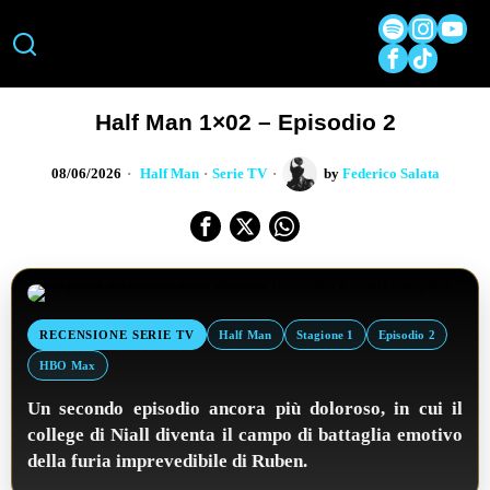
Half Man 1×02 – Episodio 2
08/06/2026
Half Man
·
Serie TV
by
Federico Salata
RECENSIONE SERIE TV
Half Man
Stagione 1
Episodio 2
HBO Max
Un secondo episodio ancora più doloroso, in cui il
college di Niall diventa il campo di battaglia emotivo
della furia imprevedibile di Ruben.