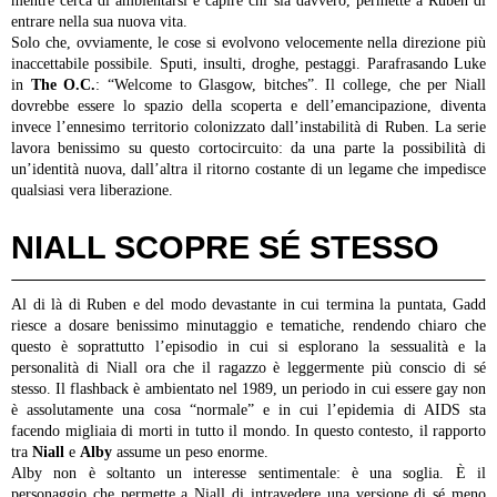
mentre cerca di ambientarsi e capire chi sia davvero, permette a Ruben di
entrare nella sua nuova vita.
Solo che, ovviamente, le cose si evolvono velocemente nella direzione più
inaccettabile possibile. Sputi, insulti, droghe, pestaggi. Parafrasando Luke
in
The O.C.
: “Welcome to Glasgow, bitches”. Il college, che per Niall
dovrebbe essere lo spazio della scoperta e dell’emancipazione, diventa
invece l’ennesimo territorio colonizzato dall’instabilità di Ruben. La serie
lavora benissimo su questo cortocircuito: da una parte la possibilità di
un’identità nuova, dall’altra il ritorno costante di un legame che impedisce
qualsiasi vera liberazione.
NIALL SCOPRE SÉ STESSO
Al di là di Ruben e del modo devastante in cui termina la puntata, Gadd
riesce a dosare benissimo minutaggio e tematiche, rendendo chiaro che
questo è soprattutto l’episodio in cui si esplorano la sessualità e la
personalità di Niall ora che il ragazzo è leggermente più conscio di sé
stesso. Il flashback è ambientato nel 1989, un periodo in cui essere gay non
è assolutamente una cosa “normale” e in cui l’epidemia di AIDS sta
facendo migliaia di morti in tutto il mondo. In questo contesto, il rapporto
tra
Niall
e
Alby
assume un peso enorme.
Alby non è soltanto un interesse sentimentale: è una soglia. È il
personaggio che permette a Niall di intravedere una versione di sé meno