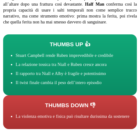
all’altare dopo una frattura così devastante.
Half Man
conferma così la
propria capacità di usare i salti temporali non come semplice trucco
narrativo, ma come strumento emotivo: prima mostra la ferita, poi rivela
che quella ferita non ha mai smesso davvero di sanguinare.
THUMBS UP 👍
Stuart Campbell rende Ruben imprevedibile e credibile
La relazione tossica tra Niall e Ruben cresce ancora
Il rapporto tra Niall e Alby è fragile e potentissimo
Il twist finale cambia il peso dell’intero episodio
THUMBS DOWN 👎
La violenza emotiva e fisica può risultare durissima da sostenere