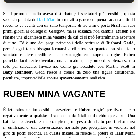
Se il primo episodio aveva disturbato gli spettatori più sensibili, questa
seconda puntata di
Half Man
tira un altro gancio in piena faccia a tutti. Il
racconto va avanti con un salto temporale di tre anni e porta
Niall
nei suoi
primi giorni al college di Glasgow, ma la sostanza non cambia:
Ruben
è e
rimane una gigantesca mina vagante da cui ci si può letteralmente aspettare
di tutto. Ed è uno dei pregi principali della scrittura di
Richard Gadd
,
perché ogni tanto bisogna fermarsi a riflettere su quanto non sia affatto
scontato rendere credibile un personaggio così sopra le righe. Ruben
potrebbe facilmente diventare una caricatura, un grumo di violenza scritto
solo per scioccare. Invece no. Come già accaduto con Martha Scott in
Baby Reindeer
, Gadd riesce a creare da zero una figura disturbante,
peculiare, imprevedibile eppure spaventosamente realistica.
RUBEN MINA VAGANTE
È letteralmente impossibile prevedere se Ruben reagirà positivamente o
negativamente a qualsiasi frase detta da Niall o da chiunque altro. Una
battuta può diventare una complicità, un gesto di affetto può trasformarsi
in umiliazione, una conversazione normale può precipitare in violenza nel
giro di pochi secondi. In questa instabilità risiede il potere di
Half Man
,