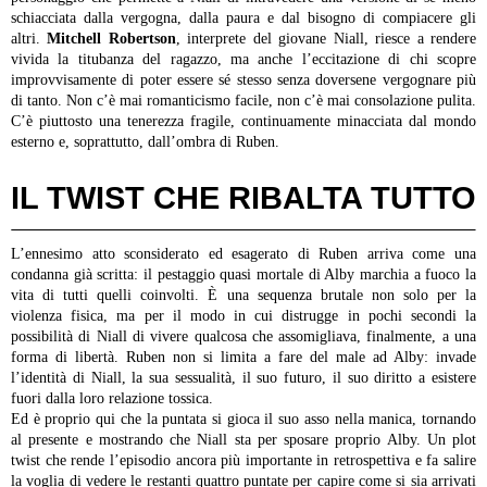
schiacciata dalla vergogna, dalla paura e dal bisogno di compiacere gli
altri.
Mitchell Robertson
, interprete del giovane Niall, riesce a rendere
vivida la titubanza del ragazzo, ma anche l’eccitazione di chi scopre
improvvisamente di poter essere sé stesso senza doversene vergognare più
di tanto. Non c’è mai romanticismo facile, non c’è mai consolazione pulita.
C’è piuttosto una tenerezza fragile, continuamente minacciata dal mondo
esterno e, soprattutto, dall’ombra di Ruben.
IL TWIST CHE RIBALTA TUTTO
L’ennesimo atto sconsiderato ed esagerato di Ruben arriva come una
condanna già scritta: il pestaggio quasi mortale di Alby marchia a fuoco la
vita di tutti quelli coinvolti. È una sequenza brutale non solo per la
violenza fisica, ma per il modo in cui distrugge in pochi secondi la
possibilità di Niall di vivere qualcosa che assomigliava, finalmente, a una
forma di libertà. Ruben non si limita a fare del male ad Alby: invade
l’identità di Niall, la sua sessualità, il suo futuro, il suo diritto a esistere
fuori dalla loro relazione tossica.
Ed è proprio qui che la puntata si gioca il suo asso nella manica, tornando
al presente e mostrando che Niall sta per sposare proprio Alby. Un plot
twist che rende l’episodio ancora più importante in retrospettiva e fa salire
la voglia di vedere le restanti quattro puntate per capire come si sia arrivati