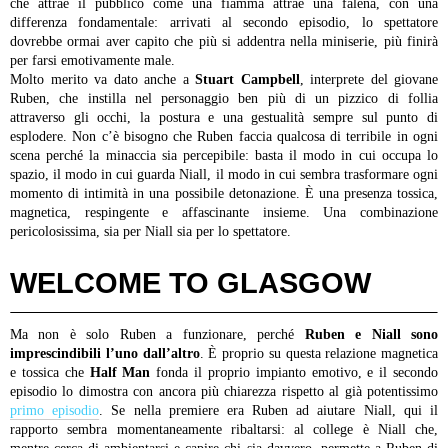
che attrae il pubblico come una fiamma attrae una falena, con una
differenza fondamentale: arrivati al secondo episodio, lo spettatore
dovrebbe ormai aver capito che più si addentra nella miniserie, più finirà
per farsi emotivamente male.
Molto merito va dato anche a
Stuart Campbell
, interprete del giovane
Ruben, che instilla nel personaggio ben più di un pizzico di follia
attraverso gli occhi, la postura e una gestualità sempre sul punto di
esplodere. Non c’è bisogno che Ruben faccia qualcosa di terribile in ogni
scena perché la minaccia sia percepibile: basta il modo in cui occupa lo
spazio, il modo in cui guarda Niall, il modo in cui sembra trasformare ogni
momento di intimità in una possibile detonazione. È una presenza tossica,
magnetica, respingente e affascinante insieme. Una combinazione
pericolosissima, sia per Niall sia per lo spettatore.
WELCOME TO GLASGOW
Ma non è solo Ruben a funzionare, perché
Ruben e Niall sono
imprescindibili l’uno dall’altro
. È proprio su questa relazione magnetica
e tossica che
Half Man
fonda il proprio impianto emotivo, e il secondo
episodio lo dimostra con ancora più chiarezza rispetto al già potentissimo
primo episodio
. Se nella premiere era Ruben ad aiutare Niall, qui il
rapporto sembra momentaneamente ribaltarsi: al college è Niall che,