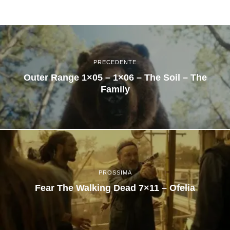
PRECEDENTE
Outer Range 1×05 – 1×06 – The Soil – The
Family
PROSSIMA
Fear The Walking Dead 7×11 – Ofelia