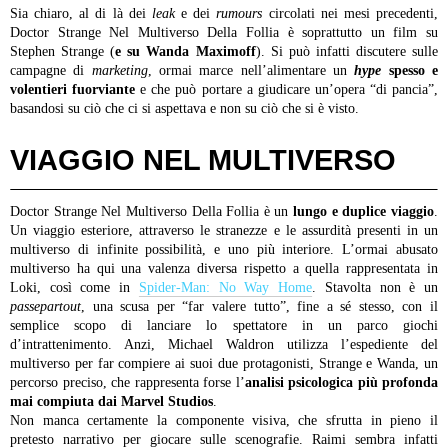
Sia chiaro, al di là dei
leak
e dei
rumours
circolati nei mesi precedenti,
Doctor Strange Nel Multiverso Della Follia è soprattutto un film su
Stephen Strange (
e su Wanda Maximoff
). Si può infatti discutere sulle
campagne di
marketing
, ormai marce nell’alimentare un
hype
spesso e
volentieri fuorviante
e che può portare a giudicare un’opera “di pancia”,
basandosi su ciò che ci si aspettava e non su ciò che si è visto.
VIAGGIO NEL MULTIVERSO
Doctor Strange Nel Multiverso Della Follia è un
lungo e duplice viaggio
.
Un viaggio esteriore, attraverso le stranezze e le assurdità presenti in un
multiverso di infinite possibilità, e uno più interiore. L’ormai abusato
multiverso ha qui una valenza diversa rispetto a quella rappresentata in
Loki, così come in
Spider-Man: No Way Home
. Stavolta non è un
passepartout
, una scusa per “far valere tutto”, fine a sé stesso, con il
semplice scopo di lanciare lo spettatore in un parco giochi
d’intrattenimento. Anzi, Michael Waldron utilizza l’espediente del
multiverso per far compiere ai suoi due protagonisti, Strange e Wanda, un
percorso preciso, che rappresenta forse l’
analisi psicologica più profonda
mai compiuta dai Marvel Studios
.
Non manca certamente la componente visiva, che sfrutta in pieno il
pretesto narrativo per giocare sulle scenografie. Raimi sembra infatti