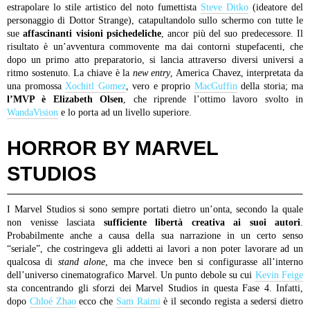
estrapolare lo stile artistico del noto fumettista
Steve Ditko
(ideatore del
personaggio di Dottor Strange), catapultandolo sullo schermo con tutte le
sue
affascinanti visioni psichedeliche
, ancor più del suo predecessore. Il
risultato è un’avventura commovente ma dai contorni stupefacenti, che
dopo un primo atto preparatorio, si lancia attraverso diversi universi a
ritmo sostenuto. La chiave è la
new entry
, America Chavez, interpretata da
una promossa
Xochitl Gomez
, vero e proprio
MacGuffin
della storia; ma
l’MVP è Elizabeth Olsen
, che riprende l’ottimo lavoro svolto in
WandaVision
e lo porta ad un livello superiore.
HORROR BY MARVEL
STUDIOS
I Marvel Studios si sono sempre portati dietro un’onta, secondo la quale
non venisse lasciata
sufficiente libertà creativa ai suoi autori
.
Probabilmente anche a causa della sua narrazione in un certo senso
“seriale”, che costringeva gli addetti ai lavori a non poter lavorare ad un
qualcosa di
stand alone
, ma che invece ben si configurasse all’interno
dell’universo cinematografico Marvel. Un punto debole su cui
Kevin Feige
sta concentrando gli sforzi dei Marvel Studios in questa Fase 4. Infatti,
dopo
Chloé Zhao
ecco che
Sam Raimi
è il secondo regista a sedersi dietro