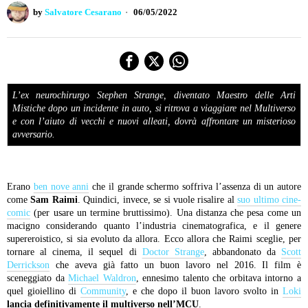
by
Salvatore Cesarano
06/05/2022
L’ex neurochirurgo Stephen Strange, diventato Maestro delle Arti
Mistiche dopo un incidente in auto, si ritrova a viaggiare nel Multiverso
e con l’aiuto di vecchi e nuovi alleati, dovrà affrontare un misterioso
avversario.
Erano
ben nove anni
che il grande schermo soffriva l’assenza di un autore
come
Sam Raimi
. Quindici, invece, se si vuole risalire al
suo ultimo cine-
comic
(per usare un termine bruttissimo). Una distanza che pesa come un
macigno considerando quanto l’industria cinematografica, e il genere
supereroistico, si sia evoluto da allora. Ecco allora che Raimi sceglie, per
tornare al cinema, il sequel di
Doctor Strange
, abbandonato da
Scott
Derrickson
che aveva già fatto un buon lavoro nel 2016. Il film è
sceneggiato da
Michael Waldron
, ennesimo talento che orbitava intorno a
quel gioiellino di
Community
, e che dopo il buon lavoro svolto in
Loki
lancia definitivamente il multiverso
nell’MCU
.