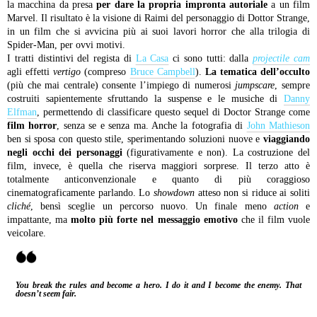
la macchina da presa
per dare la propria impronta autoriale
a un film
Marvel. Il risultato è la visione di Raimi del personaggio di Dottor Strange,
in un film che si avvicina più ai suoi lavori horror che alla trilogia di
Spider-Man, per ovvi motivi.
I tratti distintivi del regista di
La Casa
ci sono tutti: dalla
projectile cam
agli effetti
vertigo
(compreso
Bruce Campbell
).
La tematica dell’occulto
(più che mai centrale) consente l’impiego di numerosi
jumpscare
, sempre
costruiti sapientemente sfruttando la suspense e le musiche di
Danny
Elfman
, permettendo di classificare questo sequel di Doctor Strange come
film horror
, senza se e senza ma. Anche la fotografia di
John Mathieson
ben si sposa con questo stile, sperimentando soluzioni nuove e
viaggiando
negli occhi dei personaggi
(figurativamente e non). La costruzione del
film, invece, è quella che riserva maggiori sorprese. Il terzo atto è
totalmente anticonvenzionale e quanto di più coraggioso
cinematograficamente parlando. Lo
showdown
atteso non si riduce ai soliti
cliché
, bensì sceglie un percorso nuovo. Un finale meno
action
e
impattante, ma
molto più forte nel messaggio emotivo
che il film vuole
veicolare.
You
break the rules and become a hero. I do it and I become the enemy. That
doesn’t seem fair.