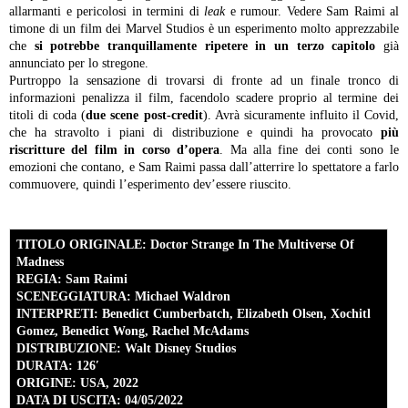
allarmanti e pericolosi in termini di
leak
e rumour. Vedere Sam Raimi al
timone di un film dei Marvel Studios è un esperimento molto apprezzabile
che
si potrebbe tranquillamente ripetere in un terzo capitolo
già
annunciato per lo stregone.
Purtroppo la sensazione di trovarsi di fronte ad un finale tronco di
informazioni penalizza il film, facendolo scadere proprio al termine dei
titoli di coda (
due scene post-credit
). Avrà sicuramente influito il Covid,
che ha stravolto i piani di distribuzione e quindi ha provocato
più
riscritture del film in corso d’opera
. Ma alla fine dei conti sono le
emozioni che contano, e Sam Raimi passa dall’atterrire lo spettatore a farlo
commuovere, quindi l’esperimento dev’essere riuscito.
TITOLO ORIGINALE: Doctor Strange In The Multiverse Of
Madness
REGIA: Sam Raimi
SCENEGGIATURA: Michael Waldron
INTERPRETI: Benedict Cumberbatch, Elizabeth Olsen, Xochitl
Gomez, Benedict Wong, Rachel McAdams
DISTRIBUZIONE: Walt Disney Studios
DURATA: 126′
ORIGINE: USA, 2022
DATA DI USCITA: 04/05/2022