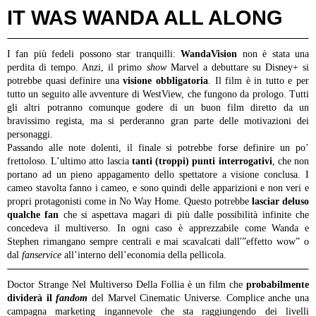
IT WAS WANDA ALL ALONG
I fan più fedeli possono star tranquilli:
WandaVision
non è stata una
perdita di tempo. Anzi, il primo
show
Marvel a debuttare su Disney+ si
potrebbe quasi definire una
visione obbligatoria
. Il film è in tutto e per
tutto un seguito alle avventure di WestView, che fungono da prologo. Tutti
gli altri potranno comunque godere di un buon film diretto da un
bravissimo regista, ma si perderanno gran parte delle motivazioni dei
personaggi.
Passando alle note dolenti, il finale si potrebbe forse definire un po’
frettoloso. L’ultimo atto lascia
tanti (troppi) punti interrogativi
, che non
portano ad un pieno appagamento dello spettatore a visione conclusa. I
cameo stavolta fanno i cameo, e sono quindi delle apparizioni e non veri e
propri protagonisti come in No Way Home. Questo potrebbe
lasciar deluso
qualche fan
che si aspettava magari di più dalle possibilità infinite che
concedeva il multiverso. In ogni caso è apprezzabile come Wanda e
Stephen rimangano sempre centrali e mai scavalcati dall'”effetto wow” o
dal
fanservice
all’interno dell’economia della pellicola.
Doctor Strange Nel Multiverso Della Follia è un film che
probabilmente
dividerà il
fandom
del Marvel Cinematic Universe. Complice anche una
campagna marketing ingannevole che sta raggiungendo dei livelli