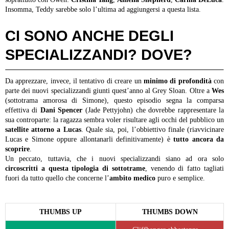
Insomma, Teddy sarebbe solo l’ultima ad aggiungersi a questa lista.
CI SONO ANCHE DEGLI
SPECIALIZZANDI? DOVE?
Da apprezzare, invece, il tentativo di creare un
minimo di profondità
con
parte dei nuovi specializzandi giunti quest’anno al Grey Sloan. Oltre a
Wes
(sottotrama amorosa di Simone), questo episodio segna la comparsa
effettiva di
Dani Spencer
(Jade Pettyjohn) che dovrebbe rappresentare la
sua controparte: la ragazza sembra voler risultare agli occhi del pubblico un
satellite attorno a Lucas
. Quale sia, poi, l’obbiettivo finale (riavvicinare
Lucas e Simone oppure allontanarli definitivamente) è
tutto ancora da
scoprire
.
Un peccato, tuttavia, che i nuovi specializzandi siano ad ora solo
circoscritti a questa tipologia di sottotrame
, venendo di fatto tagliati
fuori da tutto quello che concerne l’
ambito medico
puro e semplice.
THUMBS UP
THUMBS DOWN