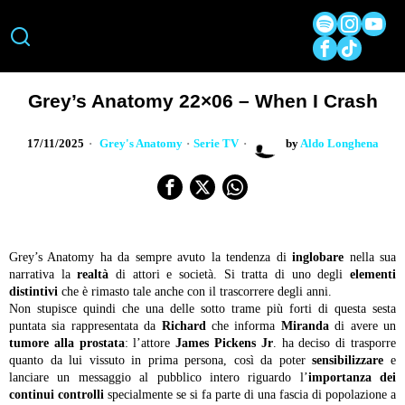
Grey’s Anatomy 22×06 – When I Crash
17/11/2025
Grey's Anatomy
·
Serie TV
by
Aldo Longhena
Grey’s Anatomy ha da sempre avuto la tendenza di
inglobare
nella sua
narrativa la
realtà
di attori e società. Si tratta di uno degli
elementi
distintivi
che è rimasto tale anche con il trascorrere degli anni.
Non stupisce quindi che una delle sotto trame più forti di questa sesta
puntata sia rappresentata da
Richard
che informa
Miranda
di avere un
tumore alla prostata
: l’attore
James Pickens Jr
. ha deciso di trasporre
quanto da lui vissuto in prima persona, così da poter
sensibilizzare
e
lanciare un messaggio al pubblico intero riguardo l’
importanza dei
continui controlli
specialmente se si fa parte di una fascia di popolazione a