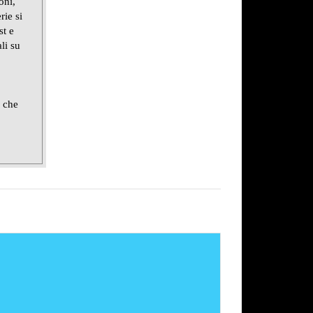
oni,
rie si
st e
li su
e che