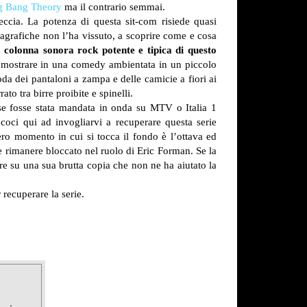
g Bang Theory
ma il contrario semmai.
ccia. La potenza di questa sit-com risiede quasi
anagrafiche non l’ha vissuto, a scoprire come e cosa
 colonna sonora rock potente e tipica di questo
sa mostrare in una comedy ambientata in un piccolo
a dei pantaloni a zampa e delle camicie a fiori ai
ato tra birre proibite e spinelli.
se fosse stata mandata in onda su MTV o Italia 1
coci qui ad invogliarvi a recuperare questa serie
ero momento in cui si tocca il fondo è l’ottava ed
he rimanere bloccato nel ruolo di Eric Forman. Se la
re su una sua brutta copia che non ne ha aiutato la
 recuperare la serie.