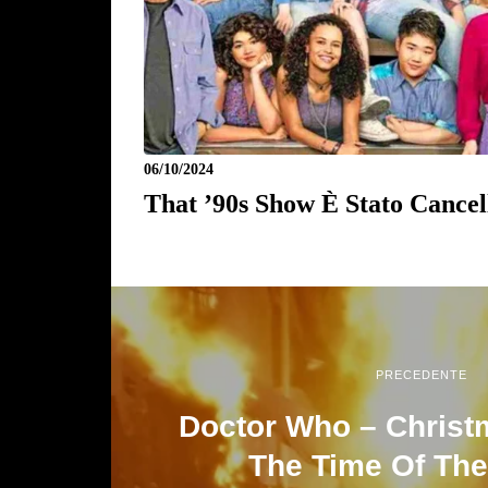
06/10/2024
That ’90s Show È Stato Cancel
PRECEDENTE
Doctor Who – Christ
The Time Of The