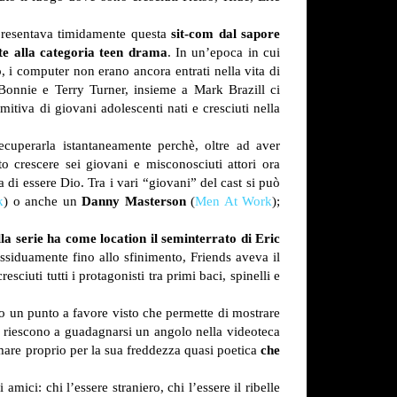
resentava timidamente questa
sit-com dal sapore
e alla categoria teen drama
. In un’epoca in cui
ro, i computer non erano ancora entrati nella vita di
 Bonnie e Terry Turner, insieme a Mark Brazill ci
omitiva di giovani adolescenti nati e cresciuti nella
ecuperarla istantaneamente perchè, oltre ad aver
to crescere sei giovani e misconosciuti attori ora
a di essere Dio. Tra i vari “giovani” del cast si può
k
) o anche un
Danny Masterson
(
Men At Work
);
la serie ha come location il seminterrato di Eric
ssiduamente fino allo sfinimento, Friends aveva il
iuti tutti i protagonisti tra primi baci, spinelli e
o un punto a favore visto che permette di mostrare
ia riescono a guadagnarsi un angolo nella videoteca
mare proprio per la sua freddezza quasi poetica
che
ici: chi l’essere straniero, chi l’essere il ribelle