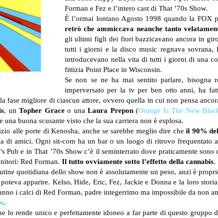
Forman e Fez e l’intero cast di That ’70s Show.
È l’ormai lontano Agosto 1998 quando la FOX p
retrò che ammiccava neanche tanto velatament
gli ultimi figli dei fiori bazzicavano ancora in gi
tutti i giorni e la disco music regnava sovrana,
introducevano nella vita di tutti i giorni di una c
fittizia Point Place in Wisconsin.
Se non se ne ha mai sentito parlare, bisogna r
imperversato per la tv per ben otto anni, ha fat
 la fase migliore di ciascun attore, ovvero quella in cui non pensa ancor
is
, un
Topher Grace
o una
Laura Prepon
(
Orange Is The New Blac
e una buona scusante visto che la sua carriera non è esplosa.
ttizio alle porte di Kenosha, anche se sarebbe meglio dire che
il 90% del
a di amici. Ogni sit-com ha un bar o un luogo di ritrovo frequentato a
 Pub e in That ’70s Show c’è il seminterrato dove praticamente sono cresc
genitori: Red Forman.
Il tutto ovviamente sotto l’effetto della cannabis
.
outine quotidiana dello show non è assolutamente un peso, anzi è propri
n poteva apparire. Kelso, Hide, Eric, Fez, Jackie e Donna e la loro stor
aranno i calci di Red Forman, padre integerrimo ma impossibile da non a
bs
.
 lo rende unico e perfettamente idoneo a far parte di questo gruppo di am