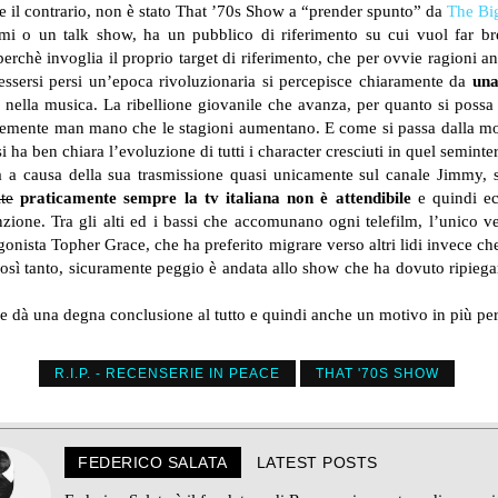
e il contrario, non è stato That ’70s Show a “prender spunto” da
The Bi
emi o un talk show, ha un pubblico di riferimento su cui vuol far bre
perchè invoglia il proprio target di riferimento, che per ovvie ragioni 
essersi persi un’epoca rivoluzionaria si percepisce chiaramente da
una
a nella musica. La ribellione giovanile che avanza, per quanto si pos
temente man mano che le stagioni aumentano. E come si passa dalla mod
si ha ben chiara l’evoluzione di tutti i character cresciuti in quel seminterr
ta a causa della sua trasmissione quasi unicamente sul canale Jimmy, 
te
praticamente sempre la tv italiana non è attendibile
e quindi ec
zione. Tra gli alti ed i bassi che accomunano ogni telefilm, l’unico v
agonista Topher Grace, che ha preferito migrare verso altri lidi invece c
 così tanto, sicuramente peggio è andata allo show che ha dovuto ripiega
le dà una degna conclusione al tutto e quindi anche un motivo in più per
R.I.P. - RECENSERIE IN PEACE
THAT '70S SHOW
FEDERICO SALATA
LATEST POSTS