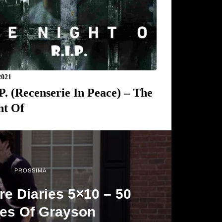
2021
.P. (Recenserie In Peace) – The
ht Of
PROSSIMA
e Diaries 5×10 – 50
es Of Grayson