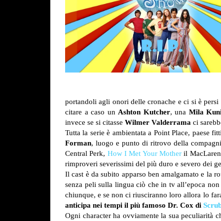
portandoli agli onori delle cronache e ci si è persi
citare a caso un
Ashton Kutcher
, una
Mila Kun
invece se si citasse
Wilmer Valderrama
ci sarebb
Tutta la serie è ambientata a Point Place, paese fi
Forman
, luogo e punto di ritrovo della compagni
Central Perk,
How I Met Your Mother
il MacLaren’s
rimproveri severissimi del più duro e severo dei 
Il cast è da subito apparso ben amalgamato e la r
senza peli sulla lingua ciò che in tv all’epoca no
chiunque, e se non ci riusciranno loro allora lo f
anticipa nei tempi il più famoso Dr. Cox di
Scru
Ogni character ha ovviamente la sua peculiarità che