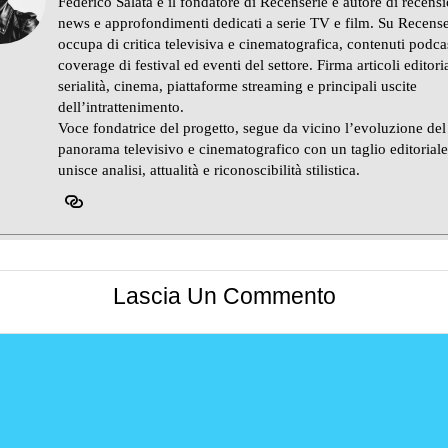
Federico Salata è il fondatore di Recenserie e autore di recensi
news e approfondimenti dedicati a serie TV e film. Su Recense
occupa di critica televisiva e cinematografica, contenuti podca
coverage di festival ed eventi del settore. Firma articoli editoria
serialità, cinema, piattaforme streaming e principali uscite
dell’intrattenimento.
Voce fondatrice del progetto, segue da vicino l’evoluzione del
panorama televisivo e cinematografico con un taglio editorial
unisce analisi, attualità e riconoscibilità stilistica.
Lascia Un Commento