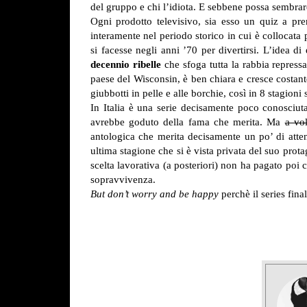
del gruppo e chi l’idiota. E sebbene possa sembrar
Ogni prodotto televisivo, sia esso un quiz a pr
interamente nel periodo storico in cui è collocata 
si facesse negli anni ’70 per divertirsi.
L’idea di 
decennio ribelle
che sfoga tutta la rabbia repress
paese del Wisconsin, è ben chiara e cresce costan
giubbotti in pelle e alle borchie, così in 8 stagioni 
In Italia è una serie decisamente poco conosciu
avrebbe goduto della fama che merita. Ma
a vol
antologica che merita decisamente un po’ di atten
ultima stagione che si è vista privata del suo prot
scelta lavorativa (a posteriori) non ha pagato poi
sopravvivenza.
But don’t worry and be happy
perchè il series fina