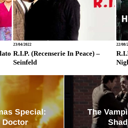
23/04/2022
22/08/
lato
R.I.P. (Recenserie In Peace) –
R.I
Seinfeld
Nig
mas Special:
The Vampir
 Doctor
Shad