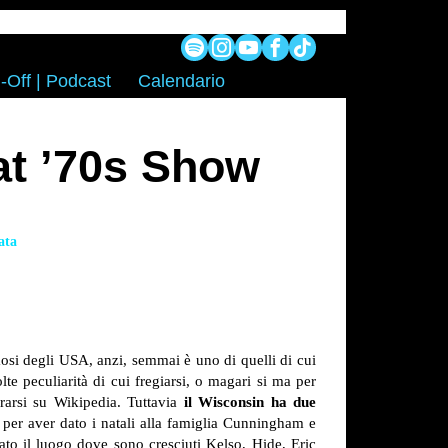
-Off | Podcast
Calendario
hat ’70s Show
ata
mosi degli USA, anzi, semmai è uno di quelli di cui
lte peculiarità di cui fregiarsi, o magari si ma per
rarsi su Wikipedia. Tuttavia
il Wisconsin ha due
è per aver dato i natali alla famiglia Cunningham e
ato il luogo dove sono cresciuti Kelso, Hide, Eric