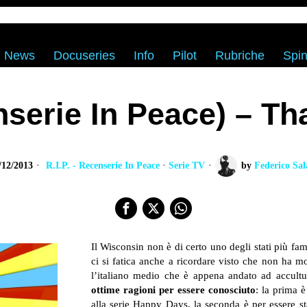
News
Docuseries
Info
Pilot
Rubriche
Spin
nserie In Peace) – T
/12/2013
R.I.P. - Recenserie In Peace
·
Serie TV
by
Federico Sal
Il Wisconsin non è di certo uno degli stati più fa
ci si fatica anche a ricordare visto che non ha mo
l’italiano medio che è appena andato ad accultu
ottime ragioni per essere conosciuto
: la prima 
alla serie Happy Days, la seconda è per essere st