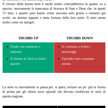
Il ritorno della buona sorte è anche molto contraddittoria in quanto va a
sancire, nuovamente la mancanza di bravura di Sam e Dean che, in questi
15 anni, a quanto pare hanno avuto successo solo grazie a romanzi già
scritti, un destino segnato e tanta fortuna dalla loro parte. Il tutto suona
molto come un autogol.
THUMBS UP
THUMBS DOWN
Finale con annuncio a
Si continua a svilire i
sorpresa
personaggi
Il ritorno di Jack fa molto
Episodio tutto sommato
piacere
noioso
La serie va nuovamente in pausa per, si spera, tornare un po’ più in forma
di prima per gli ultimi nove episodi che devono risollevare le sorti di
questa stagione.