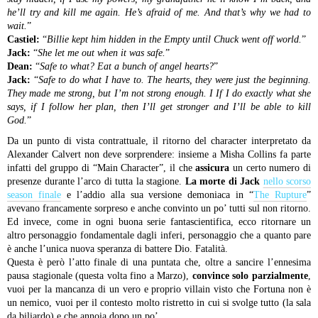
he’ll try and kill me again. He’s afraid of me. And that’s why we had to
wait.
”
Castiel:
“
Billie kept him hidden in the Empty until Chuck went off world.
”
Jack:
“
She let me out when it was safe.
”
Dean:
“
Safe to what? Eat a bunch of angel hearts?
”
Jack:
“
Safe to do what I have to. The hearts, they were just the beginning.
They made me strong, but I’m not strong enough. I If I do exactly what she
says, if I follow her plan, then I’ll get stronger and I’ll be able to kill
God.
”
Da un punto di vista contrattuale, il ritorno del character interpretato da
Alexander Calvert non deve sorprendere: insieme a Misha Collins fa parte
infatti del gruppo di “Main Character”, il che
assicura
un certo numero di
presenze durante l’arco di tutta la stagione.
La morte di Jack
nello scorso
season finale
e l’addio alla sua versione demoniaca in “
The Rupture
”
avevano francamente sorpreso e anche convinto un po’ tutti sul non ritorno.
Ed invece, come in ogni buona serie fantascientifica, ecco ritornare un
altro personaggio fondamentale dagli inferi, personaggio che a quanto pare
è anche l’unica nuova speranza di battere Dio. Fatalità.
Questa è però l’atto finale di una puntata che, oltre a sancire l’ennesima
pausa stagionale (questa volta fino a Marzo),
convince solo parzialmente
,
vuoi per la mancanza di un vero e proprio villain visto che Fortuna non è
un nemico, vuoi per il contesto molto ristretto in cui si svolge tutto (la sala
da biliardo) e che annoia dopo un po’.