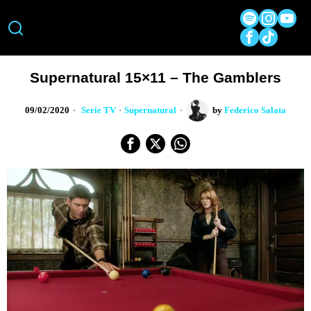
Supernatural 15×11 – The Gamblers
09/02/2020
Serie TV
·
Supernatural
by
Federico Salata