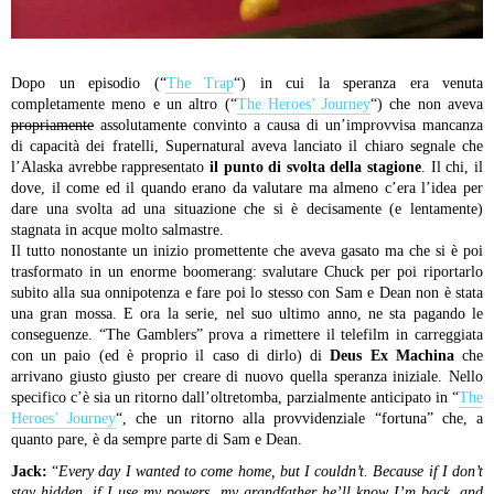
Dopo un episodio (“
The Trap
“) in cui la speranza era venuta
completamente meno e un altro (“
The Heroes’ Journey
“) che non aveva
propriamente
assolutamente convinto a causa di un’improvvisa mancanza
di capacità dei fratelli, Supernatural aveva lanciato il chiaro segnale che
l’Alaska avrebbe rappresentato
il punto di svolta della stagione
. Il chi, il
dove, il come ed il quando erano da valutare ma almeno c’era l’idea per
dare una svolta ad una situazione che si è decisamente (e lentamente)
stagnata in acque molto salmastre.
Il tutto nonostante un inizio promettente che aveva gasato ma che si è poi
trasformato in un enorme boomerang: svalutare Chuck per poi riportarlo
subito alla sua onnipotenza e fare poi lo stesso con Sam e Dean non è stata
una gran mossa. E ora la serie, nel suo ultimo anno, ne sta pagando le
conseguenze.
“The Gamblers” prova a rimettere il telefilm in carreggiata
con un paio (ed è proprio il caso di dirlo) di
Deus Ex Machina
che
arrivano giusto giusto per creare di nuovo quella speranza iniziale. Nello
specifico c’è sia un ritorno dall’oltretomba, parzialmente anticipato in “
The
Heroes’ Journey
“, che un ritorno alla provvidenziale “fortuna” che, a
quanto pare, è da sempre parte di Sam e Dean.
Jack:
“
Every day I wanted to come home, but I couldn’t. Because if I don’t
stay hidden, if I use my powers, my grandfather he’ll know I’m back, and