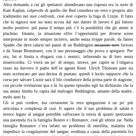
Altra domanda a cui gli spettatori attendevano una risposta era la sorte di
Kate Kaplan, colpevole di quello che Red considera un vero e proprio alto
tradimento nei suoi confronti, cioè aver coperto la fuga di Lizzie. Il fatto
che la signora non sia stata uccisa dal suo datore di lavoro è già fattore
molto positivo: più passa il tempo più c’è la possibilità che gli animi si
plachino. Intanto, la situazione offre l’opportunità per diverse scene
interpretate in modo sempre incisivo, anche senza troppe parole, da James
Spader che deve calarsi nei panni di un Reddington
incazzato nero
furioso
e da Susan Blommaert, con il suo personaggio che prova a spiegarsi. Per
ora, lui si limita a sfogarsi con i nemici, infierendo su di loro senza
misericordia. Ci vorrà un po’ di tempo, invece, per capire se l’oligarca
russo sia davvero il padre dell’ex agente Keen. Ulrich Thomsen pare sia
stato scritturato per una decina di puntate, quindi è lecito supporre che la
corsa per salvare Lizzie sarà il filo conduttore della prima parte di stagione,
con piccole rivelazioni qua e là. In questo episodio egli ha dichiarato che la
sua amata bimba fu rapita dal malvagio Reddington, amante della madre,
molti anni fa.
Gli si può credere, ma certamente la vera spiegazione è un po’ più
articolata e complessa di così. Il sapere che il suo problema di salute è
invece legato al sangue potrebbe rafforzare la teoria di quanti ipotizzano
una parentela fra la famiglia Rostov e i Romanov, cioè gli ultimi zar. Nella
famiglia Romanov c’era infatti un problema di emofilia, malattia che
impedisce la coagulazione del sangue, ereditata a causa della parentela fra