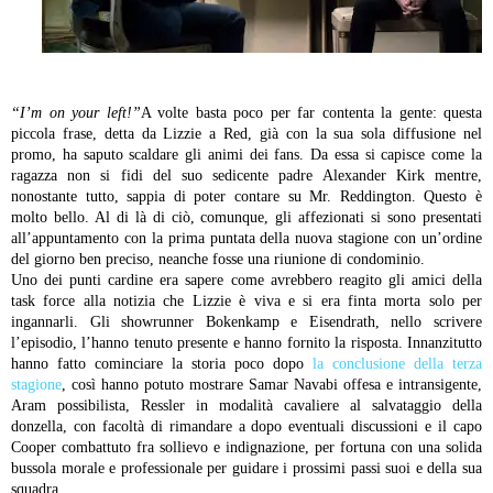
“I’m on your left!”
A volte basta poco per far contenta la gente: questa
piccola frase, detta da Lizzie a Red, già con la sua sola diffusione nel
promo, ha saputo scaldare gli animi dei fans. Da essa si capisce come la
ragazza non si fidi del suo sedicente padre Alexander Kirk mentre,
nonostante tutto, sappia di poter contare su Mr. Reddington. Questo è
molto bello. Al di là di ciò, comunque, gli affezionati si sono presentati
all’appuntamento con la prima puntata della nuova stagione con un’ordine
del giorno ben preciso, neanche fosse una riunione di condominio.
Uno dei punti cardine era sapere come avrebbero reagito gli amici della
task force alla notizia che Lizzie è viva e si era finta morta solo per
ingannarli. Gli showrunner Bokenkamp e Eisendrath, nello scrivere
l’episodio, l’hanno tenuto presente e hanno fornito la risposta. Innanzitutto
hanno fatto cominciare la storia poco dopo
la conclusione della terza
stagione
, così hanno potuto mostrare Samar Navabi offesa e intransigente,
Aram possibilista, Ressler in modalità cavaliere al salvataggio della
donzella, con facoltà di rimandare a dopo eventuali discussioni e il capo
Cooper combattuto fra sollievo e indignazione, per fortuna con una solida
bussola morale e professionale per guidare i prossimi passi suoi e della sua
squadra.