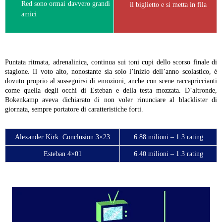
Red sono ormai davvero grandi
il biglietto e si metta in fila
amici
Puntata ritmata, adrenalinica, continua sui toni cupi dello scorso finale di
stagione. Il voto alto, nonostante sia solo l’inizio dell’anno scolastico, è
dovuto proprio al susseguirsi di emozioni, anche con scene raccapriccianti
come quella degli occhi di Esteban e della testa mozzata. D’altronde,
Bokenkamp aveva dichiarato di non voler rinunciare al blacklister di
giornata, sempre portatore di caratteristiche forti.
Alexander Kirk: Conclusion 3×23
6.88 milioni – 1.3 rating
Esteban 4×01
6.40 milioni – 1.3 rating