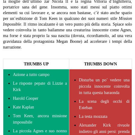
la moglie dell’ultimo zar Nicola II e la regina Vittoria d’Inghilterra,
portatrice sana del gene. Insomma, sono stati messi sul piatto ottimi
elementi su cui lavorare e, se ancora non bastasse, c’è stato anche spazio
per un’esibizione di Tom Keen in qualcuno dei suoi numeri stile
Mission
Impossible
. Il ritmo incalzante è un vero punto più della storia. Spiace solo
vedere coinvolta in tanto bailamme una creaturina innocente come Agnes,
ma forse è stata proprio la sua nascita (dovuta, ricordiamolo, ad una vera
gravidanza della protagonista Megan Boone) ad accelerare i tempi della
narrazione.
THUMBS UP
THUMBS DOWN
Azione a tutto campo
Disturba un po’ vedere una
Le risposte pepate di Lizzie a
piccola innocente coinvolta
Kirk
in tutta questa baraonda
Harold Cooper
La scena degli occhi di
Kate Kaplan
Esteban
Tom Keen, ancora missione
La testa mozzata
impossibile
Alexander Kirk rivuole
La piccola Agnes e suo nonno
indietro gli anni persi: prenda