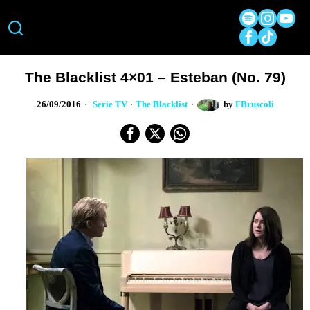
The Blacklist 4×01 – Esteban (No. 79)
26/09/2016
Serie TV
·
The Blacklist
by
FBruscoli