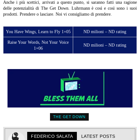
Anche i più scettici, arrivati a questo punto, si saranno fatti una ragione
delle potenzialità di The Get Down. Luhrmann è così e così sono i suoi
prodotti. Prendere o lasciare. Noi vi consigliamo di prendere.
You Have Wings, Learn to Fly 1×05
ND milioni – ND rating
Raise Your Words, Not Your Voice
ND milioni – ND rating
1×06
THE GET DOWN
FEDERICO SALATA
LATEST POSTS