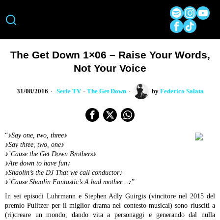
The Get Down 1×06 – Raise Your Words,
Not Your Voice
31/08/2016
Serie TV
·
The Get Down
by
Federico Salata
“
♪Say one, two, three♪
♪Say three, two, one♪
♪’Cause the Get Down Brothers♪
♪Are down to have fun♪
♪Shaolin’s the DJ That we call conductor♪
♪’Cause Shaolin Fantastic’s A bad mother…♪
”
In sei episodi Luhrmann e Stephen Adly Guirgis (vincitore nel 2015 del
premio Pulitzer per il miglior drama nel contesto musical) sono riusciti a
(ri)creare un mondo, dando vita a personaggi e generando dal nulla