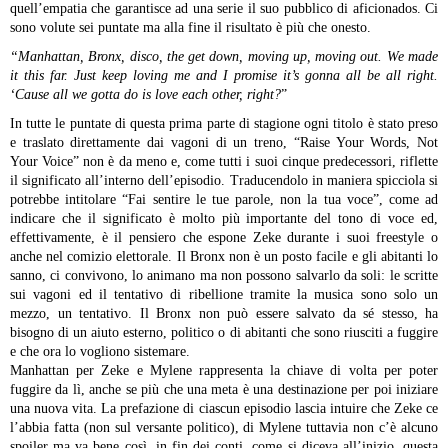
quell’empatia che garantisce ad una serie il suo pubblico di aficionados. Ci
sono volute sei puntate ma alla fine il risultato è più che onesto.
“Manhattan, Bronx, disco, the get down, moving up, moving out. We made
it this far. Just keep loving me and I promise it’s gonna all be all right.
‘Cause all we gotta do is love each other, right?
”
In tutte le puntate di questa prima parte di stagione ogni titolo è stato preso
e traslato direttamente dai vagoni di un treno, “Raise Your Words, Not
Your Voice” non è da meno e, come tutti i suoi cinque predecessori, riflette
il significato all’interno dell’episodio. Traducendolo in maniera spicciola si
potrebbe intitolare “Fai sentire le tue parole, non la tua voce”, come ad
indicare che il significato è molto più importante del tono di voce ed,
effettivamente, è il pensiero che espone Zeke durante i suoi freestyle o
anche nel comizio elettorale. Il Bronx non è un posto facile e gli abitanti lo
sanno, ci convivono, lo animano ma non possono salvarlo da soli: le scritte
sui vagoni ed il tentativo di ribellione tramite la musica sono solo un
mezzo, un tentativo. Il Bronx non può essere salvato da sé stesso, ha
bisogno di un aiuto esterno, politico o di abitanti che sono riusciti a fuggire
e che ora lo vogliono sistemare.
Manhattan per Zeke e Mylene rappresenta la chiave di volta per poter
fuggire da lì, anche se più che una meta è una destinazione per poi iniziare
una nuova vita. La prefazione di ciascun episodio lascia intuire che Zeke ce
l’abbia fatta (non sul versante politico), di Mylene tuttavia non c’è alcuno
spoiler ma va bene così, in fin dei conti, come si diceva all’inizio, questa