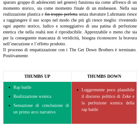
sparuto gruppo di adolescenti nel genere) funziona sia come affresco di un
momento storico, sia come momento finale di un midseason. Nella sua
realizzazione plastica e
fin troppo perfetta
senza sbavature Luhrmann riesce
a raggiungere il suo scopo nel modo che più gli riesce meglio: rivestendo
ogni aspetto storico, ludico e sceneggiativo di una patina di perfezione
estetica che nella realtà non è riproducibile. Apprezzabile o meno che sia
per la conseguente mancanza di veridicità, bisogna riconoscere la bravura
nell’esecuzione e l’effetto prodotto.
Il processo di empatizzazione con i The Get Down Brothers è terminato.
Positivamente.
THUMBS UP
THUMBS DOWN
Rap battle
Leggermente poco plausibile
Realizzazione scenica
il discorso politico di Zeke e
la perfezione scenica della
Sensazione di conclusione di
rap battle
un primo arco narrativo