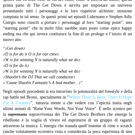
prima parte di The Get Down è servita per impostare un universo
presentando tutti i personaggi e le loro rispettive alchimie: missione
compiuta in tal senso. In questi primi sei episodi Luhrmann e Stephen Adly
Guirgis sono riusciti a portare i personaggi al loro “starting point”, uno
“starting point” che in molti film sarebbe stato posto come epico happy
ending ma che qui invece costituisce la fine di un prologo e l’inizio di un
nuovo atto.
“
♪Get down♪
♪D is for do it O is for our crew♪
♪W is for winning N is naturally what we do♪
♪D is for do it♪
♪W is for winning N is naturally what we do♪
♪Shaolin’s the DJ That we call conductor♪
♪’Cause Shaolin Fantastic’s A bad mother…♪
”
Negli episodi precedenti si era intravisto le potenzialità del freestyle e della
rap battle nel Bronx, specialmente in “
Where There Is Ruin, There Is Hope
For A Treasure
“, tuttavia niente a che vedere con l’epicità insita negli
ultimi minuti di “Raise Your Words, Not Your Voice”. È nello scontro per
la
supremazia
sopravvivenza dei The Get Down Brothers che emerge la
ribellione e la voglia di vivere ed esprimersi di un gruppo di ragazzi
attraverso la musica. L’energia che trasuda quell’insieme di rime e scratch
(anche volutamente eccessiva vista e considerata la poca esperienza di uno