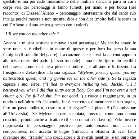
spettatore, ma poi cade miseramente nelle inutili e stancanti parti in cui i
corpi veri dei personaggi si fanno fumetti per mano e per bocca (nel
racconto) di Dizzee/l’Alieno – personaggio interessante che dal canto suo
intriga perché mostra e non mostra, dice e non dice (molto bella la scena in
cui l’Alieno e il suo amico giocano con i colori).
“I’ll see you on the other side.”
Ancora la musica sostiene e muove i suoi personaggi: Mylene ha amato le
sette note, si è ribellata in nome di queste e per loro ha perso la sua
famiglia (il suicidio del padre). La canzone che canterà fa da contrappunto
alla triste morte del padre (al suo funerale) – una delle figure più terribili
della serie, uomo di Chiesa pieno di ombre -, e all’amore fortissimo tra
l’usignolo e Zeke (dice alla sua ragazza:
“Mylene, you my queen, you my
butterscotch queen, and my gonna see on the other side”
). Se la ragazza
capisce i suoi errori
(“I lied to everyone including you, Jackie. […] I
betrayed you when I did that slutty act at Roby Con and I’m not even a real
church girl. I’m full of shit. I’m not good.”
) e riesce a raggiungere, in un
modo o nell’altro ciò che vuole, lui è costretto a dimenticare il suo sogno,
fare un passo indietro, costretto a “ripiegare” sul piano B (l’ammissione
all’Università). Se Mylene appare cambiata, mostrata come una donna
cresciuta, pronta anche a ricattare (il suo contratto di lavoro), Zeke invece
rappresenta il personaggio positivo per antonomasia: non ama i
compromessi, non accetta le bugie (rinfaccia a Shaolin di aver fatto
diventare suo “fratello” uno spacciatore e di avergli mentito), è un puro che