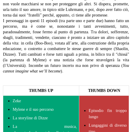
non vuole macchiarsi se non per proteggere gli altri. Si dispera, promette,
urla tutto il suo amore, in tipico stile Luhrmann, e poi, dopo aver fatto ciò,
torna dai suoi “fratelli” perché, appunto, ci tiene alle promesse.
I personaggi in questi 11 episodi (tra parte uno e parte due) hanno fatto un
percorso, ma è come se, nonostante i tanti avvenimenti, tutto,
paradossalmente, fosse fermo al punto di partenza. Tra dolori, sofferenze,
sbagli, tradimenti, vendette, ciascuno è pronto a iniziare un altro capitolo
della vita: in cella (Boo-Boo), votata all’arte, alla costruzione della propria
educazione, o costretto a combattere le stesse guerre di sempre (Shaolin,
Dizzee). Tutti cambiati e forse tutti uguali a prima, in bilico tra il “chissà”
(la partenza di Mylene) e una notizia che forse stravolgerà la vita
(l’Università). Incombe un futuro incerto ma non privo di speranza (
You
cannot imagine what we’ll become
).
THUMBS UP
THUMBS DOWN
Zeke
Mylene e il suo percorso
Episodio fin troppo
lungo
La storyline di Dizze
Lungaggini di diverso
La musica,
tipo