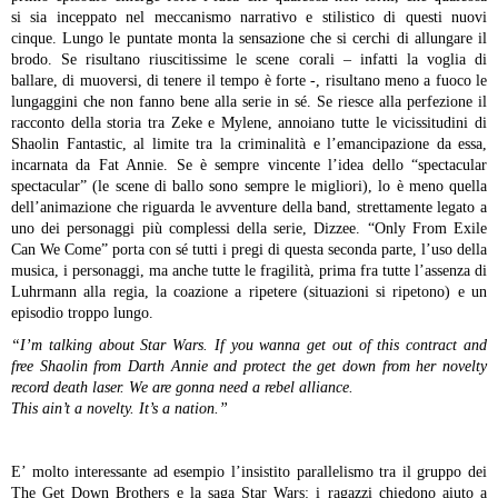
si sia inceppato nel meccanismo narrativo e stilistico di questi nuovi
cinque. Lungo le puntate monta la sensazione che si cerchi di allungare il
brodo.
Se risultano riuscitissime le scene corali – infatti la voglia di
ballare, di muoversi, di tenere il tempo è forte -, risultano meno a fuoco le
lungaggini che non fanno bene alla serie in sé. Se riesce alla perfezione il
racconto della storia tra Zeke e Mylene, annoiano tutte le vicissitudini di
Shaolin Fantastic, al limite tra la criminalità e l’emancipazione da essa,
incarnata da Fat Annie. Se è sempre vincente l’idea dello “spectacular
spectacular” (le scene di ballo sono sempre le migliori), lo è meno quella
dell’animazione che riguarda le avventure della band, strettamente legato a
uno dei personaggi più complessi della serie, Dizzee.
“Only From Exile
Can We Come” porta con sé tutti i pregi di questa seconda parte, l’uso della
musica, i personaggi, ma anche tutte le fragilità, prima fra tutte l’assenza di
Luhrmann alla regia, la coazione a ripetere (situazioni si ripetono) e un
episodio troppo lungo.
“
I’m talking about Star Wars. If you wanna get out of this contract and
free Shaolin from Darth Annie and protect the get down from her novelty
record death laser. We are gonna need a rebel alliance.
This ain’t a novelty. It’s a nation.”
E’ molto interessante ad esempio l’insistito parallelismo tra il gruppo dei
The Get Down Brothers e la saga Star Wars: i ragazzi chiedono aiuto a