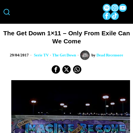
The Get Down 1×11 – Only From Exile Can
We Come
29/04/2017
Serie TV
·
The Get Down
by
Dead Recensore