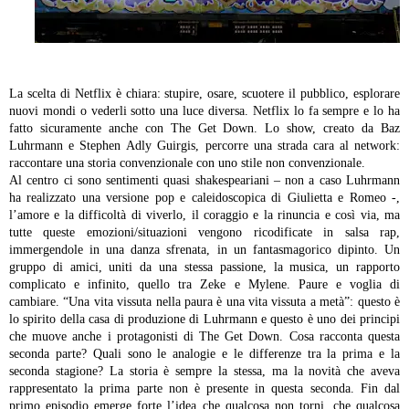
La scelta di Netflix è chiara: stupire, osare, scuotere il pubblico, esplorare
nuovi mondi o vederli sotto una luce diversa. Netflix lo fa sempre e lo ha
fatto sicuramente anche con The Get Down. Lo show, creato da Baz
Luhrmann e Stephen Adly Guirgis, percorre una strada cara al network:
raccontare una storia convenzionale con uno stile non convenzionale.
Al centro ci sono sentimenti quasi shakespeariani – non a caso Luhrmann
ha realizzato una versione pop e caleidoscopica di Giulietta e Romeo -,
l’amore e la difficoltà di viverlo, il coraggio e la rinuncia e così via, ma
tutte queste emozioni/situazioni vengono ricodificate in salsa rap,
immergendole in una danza sfrenata, in un fantasmagorico dipinto.
Un
gruppo di amici, uniti da una stessa passione, la musica, un rapporto
complicato e infinito, quello tra Zeke e Mylene. Paure e voglia di
cambiare. “Una vita vissuta nella paura è una vita vissuta a metà”: questo è
lo spirito della casa di produzione di Luhrmann e questo è uno dei principi
che muove anche i protagonisti di The Get Down. Cosa racconta questa
seconda parte? Quali sono le analogie e le differenze tra la prima e la
seconda stagione? La storia è sempre la stessa, ma la novità che aveva
rappresentato la prima parte non è presente in questa seconda.
Fin dal
primo episodio emerge forte l’idea che qualcosa non torni, che qualcosa