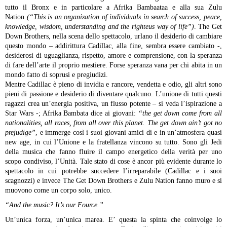
tutto il Bronx e in particolare a Afrika Bambaataa e alla sua Zulu
Nation
(“This is an organization of individuals in search of success, peace,
knowledge, wisdom, understanding and the righteus way of life”)
. The Get
Down Brothers, nella scena dello spettacolo, urlano il desiderio di cambiare
questo mondo – addirittura Cadillac, alla fine, sembra essere cambiato -,
desiderosi di uguaglianza, rispetto, amore e comprensione, con la speranza
di fare dell’arte il proprio mestiere. Forse speranza vana per chi abita in un
mondo fatto di soprusi e pregiudizi.
Mentre Cadillac è pieno di invidia e rancore, vendetta e odio, gli altri sono
pieni di passione e desiderio di diventare qualcuno. L’unione di tutti questi
ragazzi crea un’energia positiva, un flusso potente – si veda l’ispirazione a
Star Wars -; Afrika Bambata dice ai giovani:
“the get down come from all
nationalities, all races, from all over this planet. The get down ain’t got no
prejudige”
, e immerge così i suoi giovani amici di e in un’atmosfera quasi
new age, in cui l’Unione e la fratellanza vincono su tutto. Sono gli Jedi
della musica che fanno fluire il campo energetico della verità per uno
scopo condiviso, l’Unità. Tale stato di cose è ancor più evidente durante lo
spettacolo in cui potrebbe succedere l’irreparabile (Cadillac e i suoi
scagnozzi) e invece The Get Down Brothers e Zulu Nation fanno muro e si
muovono come un corpo solo, unico.
“And the music? It’s our Fource.”
Un’unica forza, un’unica marea. E’ questa la spinta che coinvolge lo