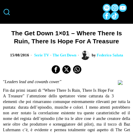
The Get Down 1×01 – Where There Is
Ruin, There Is Hope For A Treasure
15/08/2016
Serie TV
·
The Get Down
by
Federico Salata
“
Leaders lead and cowards cower.
”
Fin dai primi istanti di “Where There Is Ruin, There Is Hope For
A Treasure” l’attenzione dello spettatore viene catturata da 3
elementi che poi rimarranno comunque estremamente rilevanti per tutta la
puntata: durata dell’episodio, musiche e colori. I meno attenti potrebbero
non aver notato la correlazione esistente tra queste caratteristiche ed il
nome del regista dell’episodio (che tra le altre cose è anche creatore della
serie oltre che produttore e sceneggiatore del pilot), ma il tocco di Baz
Luhrmann c’è, è evidente e permea totalmente ogni aspetto di The Get