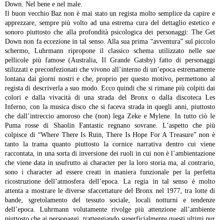
Down. Nel bene e nel male.
Il buon vecchio Baz non è mai stato un regista molto semplice da capire e
apprezzare, sempre più volto ad una estrema cura del dettaglio estetico e
sonoro piuttosto che alla profondità psicologica dei personaggi: The Get
Down non fa eccezione in tal senso. Alla sua prima “avventura” sul piccolo
schermo, Luhrmann ripropone il classico schema utilizzato nelle sue
pellicole più famose (Australia, Il Grande Gatsby) fatto di personaggi
stilizzati e preconfezionati che vivono all’interno di un’epoca estremamente
lontana dai giorni nostri e che, proprio per questo motivo, permettono al
regista di descriverla a suo modo. Ecco quindi che si rimane più colpiti dai
colori e dalla vivacità di una strada del Bronx o dalla discoteca Les
Inferno, con la musica disco che si faceva strada in quegli anni, piuttosto
che dall’intreccio amoroso che (non) lega Zeke e Mylene. In tutto ciò le
Puma rosse di Shaolin Fantastic regnano sovrane.
L’aspetto che più
colpisce di “Where There Is Ruin, There Is Hope For A Treasure” non è
tanto la trama quanto piuttosto la cornice narrativa dentro cui viene
raccontata, in una sorta di inversione dei ruoli in cui non è l’ambientazione
che viene data in usufrutto ai character per la loro storia ma, al contrario,
sono i character ad essere creati in maniera funzionale per la perfetta
ricostruzione dell’atmosfera dell’epoca. La regia in tal senso è molto
attenta a mostrare le diverse sfaccettature del Bronx nel 1977, tra lotte di
bande, sgretolamento del tessuto sociale, locali notturni e tendenze
dell’epoca. Luhrmann volutamente rivolge più attenzione all’ambiente
piuttosto che ai personaggi, tratteggiando superficialmente questi ultimi pur