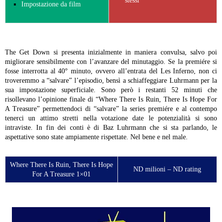
stessi
Impostazione da film
The Get Down si presenta inizialmente in maniera convulsa, salvo poi
migliorare sensibilmente con l’avanzare del minutaggio. Se la premiére si
fosse interrotta al 40° minuto, ovvero all’entrata del Les Inferno, non ci
troveremmo a “salvare” l’episodio, bensì a schiaffeggiare Luhrmann per la
sua impostazione superficiale. Sono però i restanti 52 minuti che
risollevano l’opinione finale di “Where There Is Ruin, There Is Hope For
A Treasure” permettendoci di “salvare” la series premiére e al contempo
tenerci un attimo stretti nella votazione date le potenzialità si sono
intraviste. In fin dei conti è di Baz Luhrmann che si sta parlando, le
aspettative sono state ampiamente rispettate. Nel bene e nel male.
Where There Is Ruin, There Is Hope
ND milioni – ND rating
For A Treasure 1×01