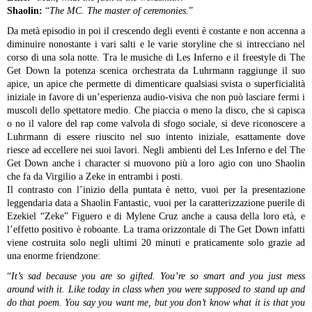
Shaolin:
“
The MC. The master of ceremonies.
”
Da metà episodio in poi il crescendo degli eventi è costante e non accenna a
diminuire nonostante i vari salti e le varie storyline che si intrecciano nel
corso di una sola notte. Tra le musiche di Les Inferno e il freestyle di The
Get Down la potenza scenica orchestrata da Luhrmann raggiunge il suo
apice, un apice che permette di dimenticare qualsiasi svista o superficialità
iniziale in favore di un’esperienza audio-visiva che non può lasciare fermi i
muscoli dello spettatore medio. Che piaccia o meno la disco, che si capisca
o no il valore del rap come valvola di sfogo sociale, si deve riconoscere a
Luhrmann di essere riuscito nel suo intento iniziale, esattamente dove
riesce ad eccellere nei suoi lavori. Negli ambienti del Les Inferno e del The
Get Down anche i character si muovono più a loro agio con uno Shaolin
che fa da Virgilio a Zeke in entrambi i posti.
Il contrasto con l’inizio della puntata è netto, vuoi per la presentazione
leggendaria data a Shaolin Fantastic, vuoi per la caratterizzazione puerile di
Ezekiel “Zeke” Figuero e di Mylene Cruz anche a causa della loro età, e
l’effetto positivo è roboante. La trama orizzontale di The Get Down infatti
viene costruita solo negli ultimi 20 minuti e praticamente solo grazie ad
una enorme friendzone:
“
It’s sad because you are so gifted. You’re so smart and you just mess
around with it. Like today in class when you were supposed to stand up and
do that poem. You say you want me, but you don’t know what it is that you