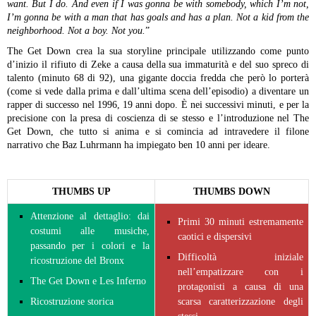
want. But I do. And even if I was gonna be with somebody, which I’m not,
I’m gonna be with a man that has goals and has a plan. Not a kid from the
neighborhood. Not a boy. Not you.
”
The Get Down crea la sua storyline principale utilizzando come punto
d’inizio il rifiuto di Zeke a causa della sua immaturità e del suo spreco di
talento (minuto 68 di 92), una gigante doccia fredda che però lo porterà
(come si vede dalla prima e dall’ultima scena dell’episodio) a diventare un
rapper di successo nel 1996, 19 anni dopo. È nei successivi minuti, e per la
precisione con la presa di coscienza di se stesso e l’introduzione nel The
Get Down, che tutto si anima e si comincia ad intravedere il filone
narrativo che Baz Luhrmann ha impiegato ben 10 anni per ideare.
THUMBS UP
THUMBS DOWN
Attenzione al dettaglio: dai
Primi 30 minuti estremamente
costumi alle musiche,
caotici e dispersivi
passando per i colori e la
Difficoltà iniziale
ricostruzione del Bronx
nell’empatizzare con i
The Get Down e Les Inferno
protagonisti a causa di una
Ricostruzione storica
scarsa caratterizzazione degli