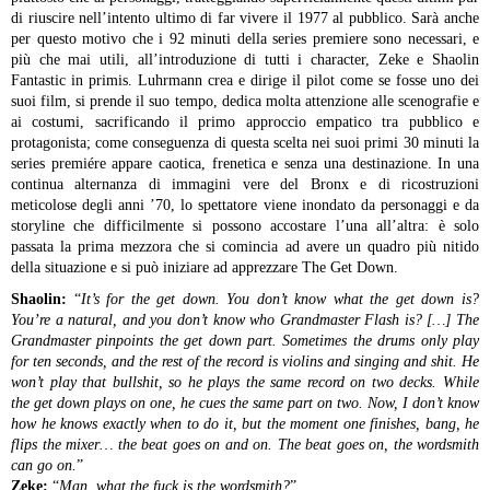
di riuscire nell’intento ultimo di far vivere il 1977 al pubblico. Sarà anche
per questo motivo che i 92 minuti della series premiere sono necessari, e
più che mai utili, all’introduzione di tutti i character, Zeke e Shaolin
Fantastic in primis.
Luhrmann crea e dirige il pilot come se fosse uno dei
suoi film, si prende il suo tempo, dedica molta attenzione alle scenografie e
ai costumi, sacrificando il primo approccio empatico tra pubblico e
protagonista; come conseguenza di questa scelta nei suoi primi 30 minuti la
series premiére appare caotica, frenetica e senza una destinazione. In una
continua alternanza di immagini vere del Bronx e di ricostruzioni
meticolose degli anni ’70, lo spettatore viene inondato da personaggi e da
storyline che difficilmente si possono accostare l’una all’altra: è solo
passata la prima mezzora che si comincia ad avere un quadro più nitido
della situazione e si può iniziare ad apprezzare The Get Down.
Shaolin:
“
It’s for the get down. You don’t know what the get down is?
You’re a natural, and you don’t know who Grandmaster Flash is? […] The
Grandmaster pinpoints the get down part. Sometimes the drums only play
for ten seconds, and the rest of the record is violins and singing and shit. He
won’t play that bullshit, so he plays the same record on two decks. While
the get down plays on one, he cues the same part on two. Now, I don’t know
how he knows exactly when to do it, but the moment one finishes, bang, he
flips the mixer… the beat goes on and on. The beat goes on, the wordsmith
can go on.
”
Zeke:
“
Man, what the fuck is the wordsmith?
”