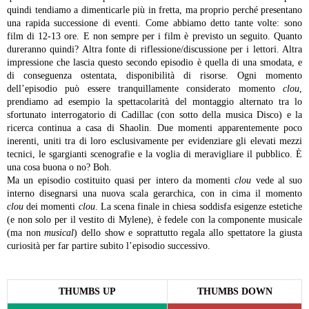
quindi tendiamo a dimenticarle più in fretta, ma proprio perché presentano
una rapida successione di eventi. Come abbiamo detto tante volte: sono
film di 12-13 ore. E non sempre per i film è previsto un seguito. Quanto
dureranno quindi? Altra fonte di riflessione/discussione per i lettori.
Altra
impressione che lascia questo secondo episodio è quella di una smodata, e
di conseguenza ostentata, disponibilità di risorse. Ogni momento
dell’episodio può essere tranquillamente considerato momento
clou
,
prendiamo ad esempio la spettacolarità del montaggio alternato tra lo
sfortunato interrogatorio di Cadillac (con sotto della musica Disco) e la
ricerca continua a casa di Shaolin. Due momenti apparentemente poco
inerenti, uniti tra di loro esclusivamente per evidenziare gli elevati mezzi
tecnici, le sgargianti scenografie e la voglia di meravigliare il pubblico. È
una cosa buona o no? Boh.
Ma un episodio costituito quasi per intero da momenti
clou
vede al suo
interno disegnarsi una nuova scala gerarchica, con in cima il momento
clou
dei momenti
clou
. La scena finale in chiesa soddisfa esigenze estetiche
(e non solo per il vestito di Mylene), è fedele con la componente musicale
(ma non
musical
) dello show e soprattutto regala allo spettatore la giusta
curiosità per far partire subito l’episodio successivo.
THUMBS UP
THUMBS DOWN