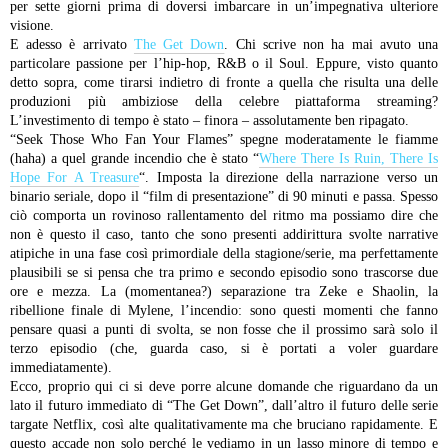
per sette giorni prima di doversi imbarcare in un’impegnativa ulteriore
visione.
E adesso è arrivato
The Get Down
. Chi scrive non ha mai avuto una
particolare passione per l’hip-hop, R&B o il Soul. Eppure, visto quanto
detto sopra, come tirarsi indietro di fronte a quella che risulta una delle
produzioni più ambiziose della celebre piattaforma streaming?
L’investimento di tempo è stato – finora – assolutamente ben ripagato.
“Seek Those Who Fan Your Flames” spegne moderatamente le fiamme
(haha) a quel grande incendio che è stato “
Where There Is Ruin, There Is
Hope For A Treasure
“. Imposta la direzione della narrazione verso un
binario seriale, dopo il “film di presentazione” di 90 minuti e passa. Spesso
ciò comporta un rovinoso rallentamento del ritmo ma possiamo dire che
non è questo il caso, tanto che sono presenti addirittura svolte narrative
atipiche in una fase così primordiale della stagione/serie, ma perfettamente
plausibili se si pensa che tra primo e secondo episodio sono trascorse due
ore e mezza. La (momentanea?) separazione tra Zeke e Shaolin, la
ribellione finale di Mylene, l’incendio: sono questi momenti che fanno
pensare quasi a punti di svolta, se non fosse che il prossimo sarà solo il
terzo episodio (che, guarda caso, si è portati a voler guardare
immediatamente).
Ecco, proprio qui ci si deve porre alcune domande che riguardano da un
lato il futuro immediato di “The Get Down”, dall’altro il futuro delle serie
targate Netflix, così alte qualitativamente ma che bruciano rapidamente. E
questo accade non solo perché le vediamo in un lasso minore di tempo e