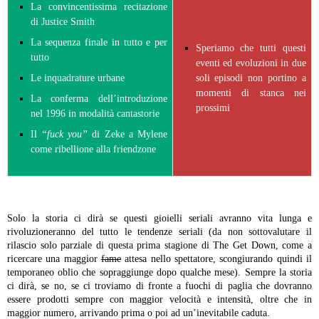
La convincentissima recitazione
di Justice Smith
La sequenza finale in tutto e per
Speriamo che tutti questi
tutto
eventi ed evoluzioni in due
Le inquadrature urbane
soli episodi non portino a
momenti di stanca nei
La conferma dell’introduzione
prossimi
nel 1996 in modalità cantastorie
Il
“fuck you”
di Zeke a Mylene
come ribellione alla friendzone
Solo la storia ci dirà se questi gioielli seriali avranno vita lunga e
rivoluzioneranno del tutto le tendenze seriali (da non sottovalutare il
rilascio solo parziale di questa prima stagione di The Get Down, come a
ricercare una maggior
fame
attesa nello spettatore, scongiurando quindi il
temporaneo oblio che sopraggiunge dopo qualche mese). Sempre la storia
ci dirà, se no, se ci troviamo di fronte a fuochi di paglia che dovranno
essere prodotti sempre con maggior velocità e intensità, oltre che in
maggior numero, arrivando prima o poi ad un’inevitabile caduta.