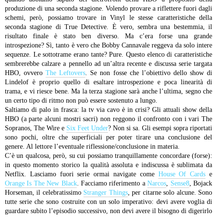
produzione di una seconda stagione. Volendo provare a riflettere fuori dagli
schemi, però, possiamo trovare in Vinyl le stesse caratteristiche della
seconda stagione di True Detective. È vero, sembra una bestemmia, il
risultato finale è stato ben diverso. Ma c’era forse una grande
introspezione? Sì, tanto è vero che Bobby Cannavale reggeva da solo intere
sequenze. Le sottotrame erano tante? Pure. Questo elenco di caratteristiche
sembrerebbe calzare a pennello ad un’altra recente e discussa serie targata
HBO, ovvero
The Leftovers
. Se non fosse che l’obiettivo dello show di
Lindelof è proprio quello di esaltare introspezione e poca linearità di
trama, e vi riesce bene. Ma la terza stagione sarà anche l’ultima, segno che
un certo tipo di ritmo non può essere sostenuto a lungo.
Saltiamo di palo in frasca: la tv via cavo è in crisi? Gli attuali show della
HBO (a parte alcuni mostri sacri) non reggono il confronto con i vari The
Sopranos, The Wire e
Six Feet Under
? Non si sa. Gli esempi sopra riportati
sono pochi, oltre che superficiali per poter tirare una conclusione del
genere. Al lettore l’eventuale riflessione/conclusione in materia.
C’è un qualcosa, però, su cui possiamo tranquillamente concordare (forse):
in questo momento storico la qualità assoluta e indiscussa è sublimata da
Netflix. Lasciamo fuori serie ormai navigate come
House Of Cards
e
Orange Is The New Black
. Facciamo riferimento a
Narcos
,
Sense8
, Bojack
Horseman, il celebratissimo
Stranger Things
, per citarne solo alcune. Sono
tutte serie che sono costruite con un solo imperativo: devi avere voglia di
guardare subito l’episodio successivo, non devi avere il bisogno di digerirlo