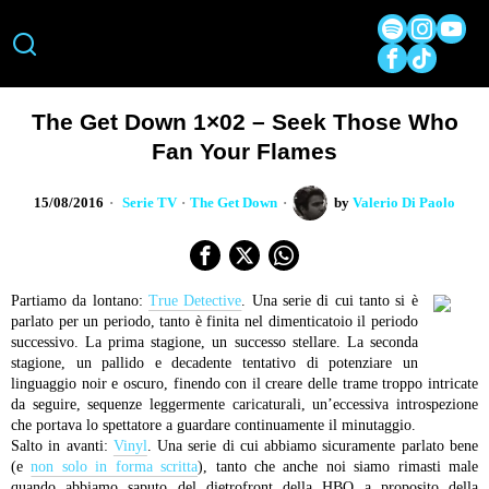
The Get Down 1×02 – Seek Those Who
Fan Your Flames
15/08/2016
Serie TV
·
The Get Down
by
Valerio Di Paolo
Partiamo da lontano:
True Detective
. Una serie di cui tanto si è
parlato per un periodo, tanto è finita nel dimenticatoio il periodo
successivo. La prima stagione, un successo stellare. La seconda
stagione, un pallido e decadente tentativo di potenziare un
linguaggio noir e oscuro, finendo con il creare delle trame troppo intricate
da seguire, sequenze leggermente caricaturali, un’eccessiva introspezione
che portava lo spettatore a guardare continuamente il minutaggio.
Salto in avanti:
Vinyl
. Una serie di cui abbiamo sicuramente parlato bene
(e
non solo in forma scritta
), tanto che anche noi siamo rimasti male
quando abbiamo saputo del dietrofront della HBO a proposito della