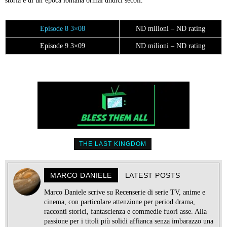
storia e di un’epoca lontana ormai undici secoli.
Episode 8 3×08
ND milioni – ND rating
Episode 9 3×09
ND milioni – ND rating
THE LAST KINGDOM
MARCO DANIELE
LATEST POSTS
Marco Daniele scrive su Recenserie di serie TV, anime e
cinema, con particolare attenzione per period drama,
racconti storici, fantascienza e commedie fuori asse. Alla
passione per i titoli più solidi affianca senza imbarazzo una