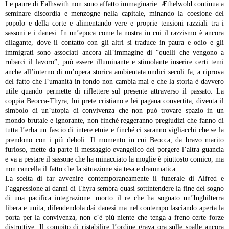
Le paure di Ealhswith non sono affatto immaginarie. Æthelwold continua a
seminare discordia e menzogne nella capitale, minando la coesione del
popolo e della corte e alimentando vere e proprie tensioni razziali tra i
sassoni e i danesi. In un’epoca come la nostra in cui il razzismo è ancora
dilagante, dove il contatto con gli altri si traduce in paura e odio e gli
immigrati sono associati ancora all’immagine di “quelli che vengono a
rubarci il lavoro”, può essere illuminante e stimolante inserire certi temi
anche all’interno di un’opera storica ambientata undici secoli fa, a riprova
del fatto che l’umanità in fondo non cambia mai e che la storia è davvero
utile quando permette di riflettere sul presente attraverso il passato. La
coppia Beocca-Thyra, lui prete cristiano e lei pagana convertita, diventa il
simbolo di un’utopia di convivenza che non può trovare spazio in un
mondo brutale e ignorante, non finché reggeranno pregiudizi che fanno di
tutta l’erba un fascio di intere etnie e finché ci saranno vigliacchi che se la
prendono con i più deboli. Il momento in cui Beocca, da bravo marito
furioso, mette da parte il messaggio evangelico del porgere l’altra guancia
e va a pestare il sassone che ha minacciato la moglie è piuttosto comico, ma
non cancella il fatto che la situazione sia tesa e drammatica.
La scelta di far avvenire contemporaneamente il funerale di Alfred e
l’aggressione ai danni di Thyra sembra quasi sottintendere la fine del sogno
di una pacifica integrazione: morto il re che ha sognato un’Inghilterra
libera e unita, difendendola dai danesi ma nel contempo lasciando aperta la
porta per la convivenza, non c’è più niente che tenga a freno certe forze
distruttive. Il compito di ristabilire l’ordine grava ora sulle spalle ancora