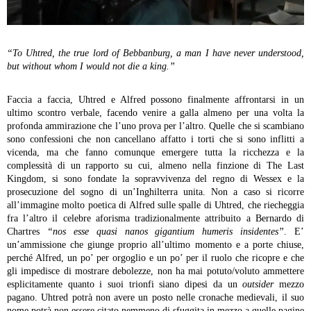
“To Uhtred, the true lord of Bebbanburg, a man I have never understood,
but without whom I would not die a king.”
Faccia a faccia, Uhtred e Alfred possono finalmente affrontarsi in un
ultimo scontro verbale, facendo venire a galla almeno per una volta la
profonda ammirazione che l’uno prova per l’altro. Quelle che si scambiano
sono confessioni che non cancellano affatto i torti che si sono inflitti a
vicenda, ma che fanno comunque emergere tutta la ricchezza e la
complessità di un rapporto su cui, almeno nella finzione di The Last
Kingdom, si sono fondate la sopravvivenza del regno di Wessex e la
prosecuzione del sogno di un’Inghilterra unita. Non a caso si ricorre
all’immagine molto poetica di Alfred sulle spalle di Uhtred, che riecheggia
fra l’altro il celebre aforisma tradizionalmente attribuito a Bernardo di
Chartres
“nos esse quasi nanos gigantium humeris insidentes”
. E’
un’ammissione che giunge proprio all’ultimo momento e a porte chiuse,
perché Alfred, un po’ per orgoglio e un po’ per il ruolo che ricopre e che
gli impedisce di mostrare debolezze, non ha mai potuto/voluto ammettere
esplicitamente quanto i suoi trionfi siano dipesi da un
outsider
mezzo
pagano. Uhtred potrà non avere un posto nelle cronache medievali, il suo
nome potrà non essere citato nemmeno di sfuggita in mezzo a quelle pagine