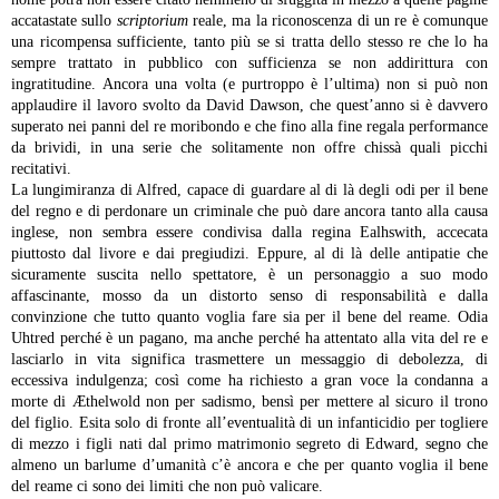
accatastate sullo
scriptorium
reale, ma la riconoscenza di un re è comunque
una ricompensa sufficiente, tanto più se si tratta dello stesso re che lo ha
sempre trattato in pubblico con sufficienza se non addirittura con
ingratitudine. Ancora una volta (e purtroppo è l’ultima) non si può non
applaudire il lavoro svolto da David Dawson, che quest’anno si è davvero
superato nei panni del re moribondo e che fino alla fine regala performance
da brividi, in una serie che solitamente non offre chissà quali picchi
recitativi.
La lungimiranza di Alfred, capace di guardare al di là degli odi per il bene
del regno e di perdonare un criminale che può dare ancora tanto alla causa
inglese, non sembra essere condivisa dalla regina Ealhswith, accecata
piuttosto dal livore e dai pregiudizi. Eppure, al di là delle antipatie che
sicuramente suscita nello spettatore, è un personaggio a suo modo
affascinante, mosso da un distorto senso di responsabilità e dalla
convinzione che tutto quanto voglia fare sia per il bene del reame. Odia
Uhtred perché è un pagano, ma anche perché ha attentato alla vita del re e
lasciarlo in vita significa trasmettere un messaggio di debolezza, di
eccessiva indulgenza; così come ha richiesto a gran voce la condanna a
morte di Æthelwold non per sadismo, bensì per mettere al sicuro il trono
del figlio. Esita solo di fronte all’eventualità di un infanticidio per togliere
di mezzo i figli nati dal primo matrimonio segreto di Edward, segno che
almeno un barlume d’umanità c’è ancora e che per quanto voglia il bene
del reame ci sono dei limiti che non può valicare.