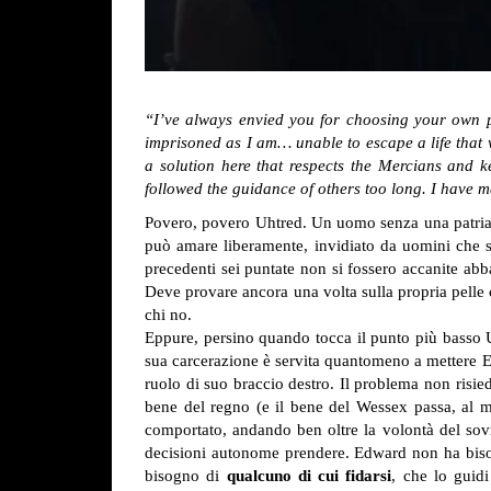
“I’ve always envied you for choosing your own p
imprisoned as I am… unable to escape a life that 
a solution here that respects the Mercians and 
followed the guidance of others too long. I have m
Povero, povero Uhtred. Un uomo senza una patria,
può amare liberamente, invidiato da uomini che san
precedenti sei puntate non si fossero accanite ab
Deve provare ancora una volta sulla propria pelle 
chi no.
Eppure, persino quando tocca il punto più basso U
sua carcerazione è servita quantomeno a mettere Ed
ruolo di suo braccio destro. Il problema non risie
bene del regno (e il bene del Wessex passa, al mo
comportato, andando ben oltre la volontà del sovra
decisioni autonome prendere. Edward non ha bisog
bisogno di
qualcuno di cui fidarsi
, che lo guid