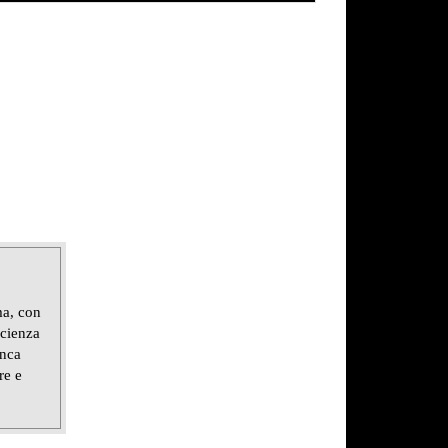
ma, con
scienza
anca
re e