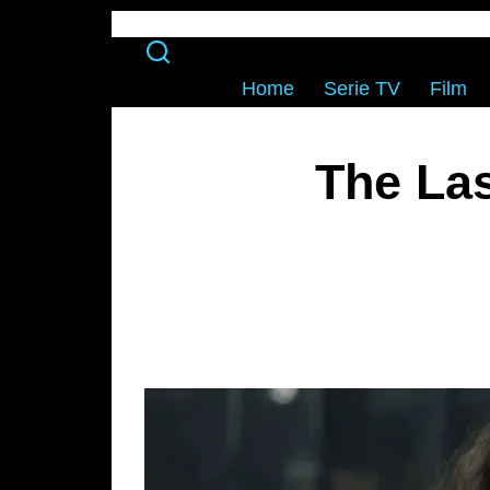
Home
Serie TV
Film
The La