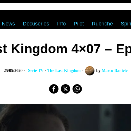
News
Docuseries
Info
Pilot
Rubriche
Spin
st Kingdom 4×07 – Ep
25/05/2020
Serie TV
·
The Last Kingdom
by
Marco Daniele