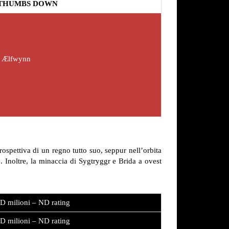
THUMBS DOWN
di Ælfwynn
prospettiva di un regno tutto suo, seppur nell’orbita
noltre, la minaccia di Sygtryggr e Brida a ovest
D milioni – ND rating
D milioni – ND rating