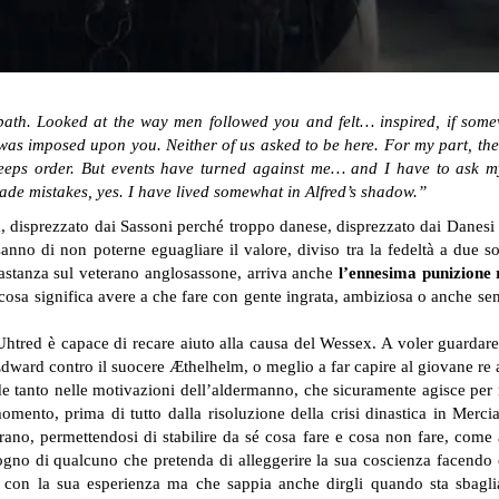
ath. Looked at the way men followed you and felt… inspired, if som
was imposed upon you. Neither of us asked to be here. For my part, the 
keeps order. But events have turned against me… and I have to ask my
ade mistakes, yes. I have lived somewhat in Alfred’s shadow.”
 disprezzato dai Sassoni perché troppo danese, disprezzato dai Danes
no di non poterne eguagliare il valore, diviso tra la fedeltà a due sov
bastanza sul veterano anglosassone, arriva anche
l’ennesima punizione 
cosa significa avere a che fare con gente ingrata, ambiziosa o anche se
htred è capace di recare aiuto alla causa del Wessex. A voler guardare 
ward contro il suocere Æthelhelm, o meglio a far capire al giovane re a
de tanto nelle motivazioni dell’aldermanno, che sicuramente agisce per r
mento, prima di tutto dalla risoluzione della crisi dinastica in Merci
no, permettendosi di stabilire da sé cosa fare e cosa non fare, come a
no di qualcuno che pretenda di alleggerire la sua coscienza facendo c
i con la sua esperienza ma che sappia anche dirgli quando sta sbagl