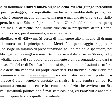
one di nominare
Uhtred nuovo signore della Mercia
giunge incredibilm
per il pestaggio, ma soprattutto perché si tratterebbe della prima, rea
 che è sempre meglio di niente, ma non è mai andato oltre; e suo figlio 
 però, lo stesso Edward è pronto a fare di Uhtred addirittura un re, per 
re meglio di niente, no? Inutile dire che la prospettiva di un Uhtred 
nuto; ma cosa, per il momento, non è dato saperlo.
 Æthelflæd e di Ælfwynn. Si cerca di mantenere alto il livello di dram
e la morte
, ma la principessina di Mercia è un personaggio troppo eter
i, se sorge un minimo di preoccupazione nell’animo dello spettatore, no
ibri geopolitici anglosassoni. Ben diverso è il discorso su Stiorra, la 
 vitalità degna di suo padre: probabilmente è un personaggio che darà p
nel castello del re di Deuebarth e non si risparmiano umiliazioni e soffe
 e della sua vendetta sui propri carcerieri. Era inevitabile che Brida tor
preannunciata nello
scorso episodio
e consumatasi in questo porta in s
 invece è vivo, vegeto e assetato di rivalsa. E che sembra un po’
Ro
sontuosa entrata in scena e lo scontato sodalizio che avvierà con Brida
ve l’instabilità politica non è mai stata così alta, ed Eardwulf è ancora
a di riprendersi da quella precedente.