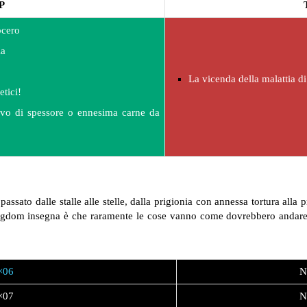
P
ocero
ia
La vicenda della malattia 
etici!
tivo di spessore o ennesima carne da
assato dalle stalle alle stelle, dalla prigionia con annessa tortura alla 
gdom insegna è che raramente le cose vanno come dovrebbero andare. I
×06
N
×07
N