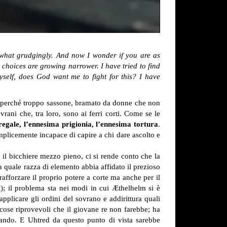
ewhat grudgingly. And now I wonder if you are as
choices are growing narrower. I have tried to find
self, does God want me to fight for this? I have
i perché troppo sassone, bramato da donne che non
rani che, tra loro, sono ai ferri corti. Come se le
regale, l’ennesima prigionia, l’ennesima tortura
.
mplicemente incapace di capire a chi dare ascolto e
il bicchiere mezzo pieno, ci si rende conto che la
 quale razza di elemento abbia affidato il prezioso
afforzare il proprio potere a corte ma anche per il
a); il problema sta nei modi in cui Æthelhelm si è
pplicare gli ordini del sovrano e addirittura quali
ose riprovevoli che il giovane re non farebbe; ha
iando. E Uhtred da questo punto di vista sarebbe