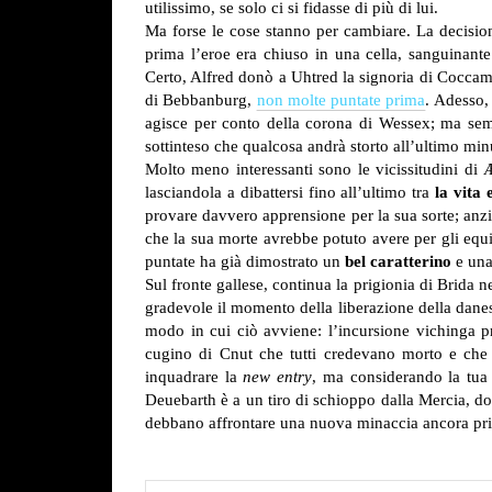
utilissimo, se solo ci si fidasse di più di lui.
Ma forse le cose stanno per cambiare. La decisi
prima l’eroe era chiuso in una cella, sanguinante 
Certo, Alfred donò a Uhtred la signoria di Coccam,
di Bebbanburg,
non molte puntate prima
. Adesso,
agisce per conto della corona di Wessex; ma semp
sottinteso che qualcosa andrà storto all’ultimo mi
Molto meno interessanti sono le vicissitudini di
lasciandola a dibattersi fino all’ultimo tra
la vita 
provare davvero apprensione per la sua sorte; anz
che la sua morte avrebbe potuto avere per gli equil
puntate ha già dimostrato un
bel caratterino
e una
Sul fronte gallese, continua la prigionia di Brida 
gradevole il momento della liberazione della danese
modo in cui ciò avviene: l’incursione vichinga 
cugino di Cnut che tutti credevano morto e che
inquadrare la
new entry
, ma considerando la tua 
Deuebarth è a un tiro di schioppo dalla Mercia, do
debbano affrontare una nuova minaccia ancora prim