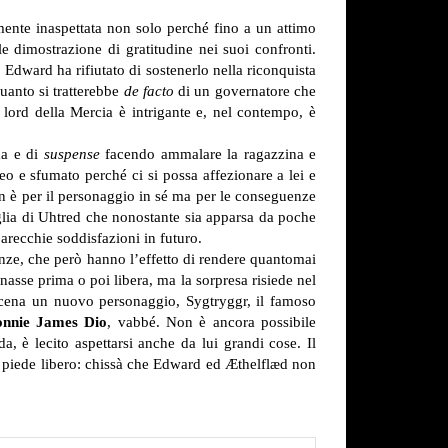
ente inaspettata non solo perché fino a un attimo
le dimostrazione di gratitudine nei suoi confronti.
Edward ha rifiutato di sostenerlo nella riconquista
quanto si tratterebbe
de facto
di un governatore che
lord della Mercia è intrigante e, nel contempo, è
ma e di
suspense
facendo ammalare la ragazzina e
eo e sfumato perché ci si possa affezionare a lei e
n è per il personaggio in sé ma per le conseguenze
figlia di Uhtred che nonostante sia apparsa da poche
arecchie soddisfazioni in futuro.
renze, che però hanno l’effetto di rendere quantomai
nasse prima o poi libera, ma la sorpresa risiede nel
cena un nuovo personaggio, Sygtryggr, il famoso
nnie James Dio
, vabbé. Non è ancora possibile
, è lecito aspettarsi anche da lui grandi cose. Il
 a piede libero: chissà che Edward ed Æthelflæd non