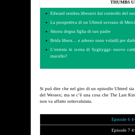
THUMBS U
Edward sembra liberarsi dal controllo del su
La prospettiva di un Uhtred sovrano di Merc
Stiorra degna figlia di suo padre
Brida libera… e adesso sono volatili per diab
L’entrata in scena di Sygtryggr: nuovo cat
macello?
Si può dire che nel giro di un episodio Uhtred sia p
del Wessex; ma se c’è una cosa che The Last Kin
non va affatto sottovalutata.
Episode 6 4
Episode 7 4