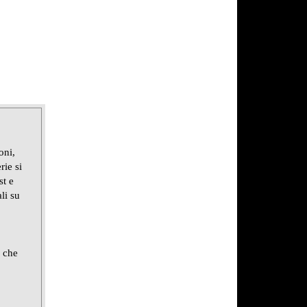
oni,
rie si
st e
li su
e che