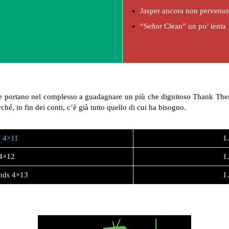
Jasper ancora non pervenut
“Señor Clean” un po’ lenta
e portano nel complesso a guadagnare un più che dignitoso Thank Them 
é, in fin dei conti, c’è già tutto quello di cui ha bisogno.
g 4×11
1
 4×12
1
nds 4×13
1