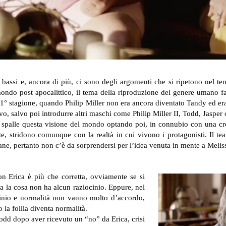
 bassi e, ancora di più, ci sono degli argomenti che si ripetono nel te
ondo post apocalittico, il tema della riproduzione del genere umano fa
 1° stagione, quando Philip Miller non era ancora diventato Tandy ed e
o, salvo poi introdurre altri maschi come Philip Miller II, Todd, Jasper o
 spalle questa visione del mondo optando poi, in connubio con una cresc
 stridono comunque con la realtà in cui vivono i protagonisti. Il tea
ane, pertanto non c’è da sorprendersi per l’idea venuta in mente a Melis
on Erica è più che corretta, ovviamente se si
a la cosa non ha alcun raziocinio. Eppure, nel
nio e normalità non vanno molto d’accordo,
o la follia diventa normalità.
Todd dopo aver ricevuto un “no” da Erica, crisi