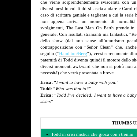
che viene sorprendentemente sviscerata con un 
diversi mesi in cui Todd si lascia andare e Carol 
caso di scrittura geniale e tagliente a cui la seri
non appena arriva un momento di normalità e 
svolgimenti, The Last Man On Earth prende in 
generale. Con risultati stranianti ma fantastici.
“Rel
dello show (dal non sense all’umorismo peculi
contrapposizione con “Señor Clean” che, anche 
seguito (“
Hamilton/Berg
“), verrà serenamente dim
paternità di Todd diventa quindi il motore dello s
diversi momenti awkward che non si potrà non amar
necessità) che verrà presentata a breve.
Erica:
“
I want to have a baby with you.
”
Todd:
“
Who was that to?
”
Erica:
“
Todd I’ve decided: I want to have a baby 
sister.
“
THUMBS U
Todd in crisi mistica che gioca con i trenini