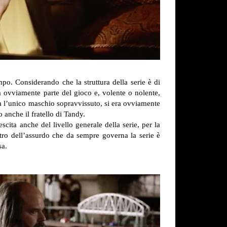
mpo. Considerando che la struttura della serie è di
 ovviamente parte del gioco e, volente o nolente,
ra l’unico maschio sopravvissuto, si era ovviamente
 anche il fratello di Tandy.
ita anche del livello generale della serie, per la
tro dell’assurdo che da sempre governa la serie è
sa.