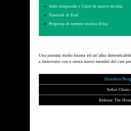
Salto temporale e Carol di nuovo incinta
Funerale di Karl
Proposta di mettere incinta Erica
Una puntata molto buona ed un’altra dimenticabil
a rinnovarsi con e senza nuovi membri del cast perch
Hamilton/Ber
Señor Clean
Release The Hou