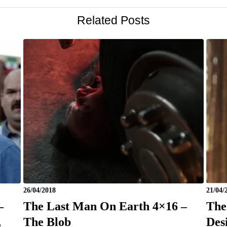
Related Posts
26/04/2018
21/04/
–
The Last Man On Earth 4×16 –
The
,
The Blob
Des