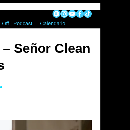
-Off | Podcast
Calendario
 – Señor Clean
s
ta