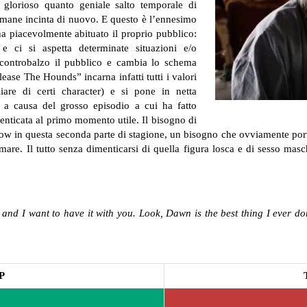
glorioso quanto geniale salto temporale di
rimane incinta di nuovo. E questo è l’ennesimo
e ha piacevolmente abituato il proprio pubblico:
ci si aspetta determinate situazioni e/o
controbalzo il pubblico e cambia lo schema
ease The Hounds” incarna infatti tutti i valori
are di certi character) e si pone in netta
a causa del grosso episodio a cui ha fatto
enticata al primo momento utile. Il bisogno di
how in questa seconda parte di stagione, un bisogno che ovviamente port
e. Il tutto senza dimenticarsi di quella figura losca e di sesso masc
and I want to have it with you. Look, Dawn is the best thing I ever don
P