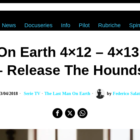
News
Docuseries
Info
Pilot
Rubriche
Spin
On Earth 4×12 – 4×13
– Release The Hound
3/04/2018
Serie TV
·
The Last Man On Earth
by
Federico Sala