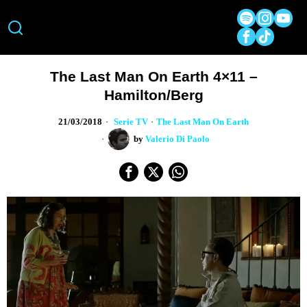
The Last Man On Earth 4×11 –
Hamilton/Berg
21/03/2018
Serie TV
·
The Last Man On Earth
by
Valerio Di Paolo