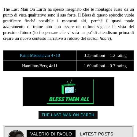
The Last Man On Earth ha spesso insegnato che le montagne russe da un
punto di vista qualitativo sono il suo forte. Il Bless di questo episodio vuole
gratificare finché possibile i momenti alti, perché il quasi totale
azzeramento di trame può non essere un ottimo segnale in vista del
prossimo futuro (lecito pensare che vi sarà un po’ di attendismo prima di
creare un nuovo contesto narrativo a ridosso del
season finale
).
Paint Misbehavin 4×10
3.35 milioni – 1.2 rating
Hamilton/Berg 4×11
1.60 milioni – 0.7 rating
THE LAST MAN ON EARTH
VALERIO DI PAOLO
LATEST POSTS