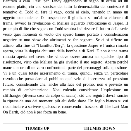
rientrato a casa. Passi per Tandy aggrappato in segno di difesa ad un
enorme piatto, ciò che sancisce del tutto la demenzialità del contesto è il
tentativo di Todd di fare il vago, occhi al cielo, tenendo in mano un
oggetto contundente.
Da sospendere il giudizio su un’altra chiusura di
trama, ovvero la rivelazione di Melissa riguardo l’ubicazione di Jasper. Il
principio di lite che segue con Todd sembra indirizzare il futuro della serie
verso quei momenti di vuoto che spesso hanno portato a considerazioni
negative su uno show che altrimenti sa far sognare. Se ci si riflette un
attimo, alla fine di “Hamilton/Berg”, la questione Jasper è l’unica rimasta
aperta, vista la doppia chiusura della bomba e di Karl. E non è una trama
rimasta aperta nel senso che vi deve essere ancora un qualche tipo di
risoluzione, visto che Melissa ha già rivelato il suo segreto. Aperta perché
manca ancora di un vero confronto da parte dei personaggi sulla questione.
Vi è un quasi totale azzeramento di trama, quindi, senza un particolare
risvolto che possa dare al pubblico quel velo di incertezza sul prossimo
futuro, considerando che, anche alla luce del promo, non è previsto un
cambio di ambientazione. Non volendo considerare l’esplosione un
cliffhanger (diversa cosa da colpo di scena), ciò che seguirà dovrà sancire
la ripresa da uno dei momenti più alti dello show. Un foglio bianco su cui
ricominciare a scrivere qualcosa e, conoscendo i trascorsi di The Last Man
On Earth, ciò non è per forza un bene.
THUMBS UP
THUMBS DOWN