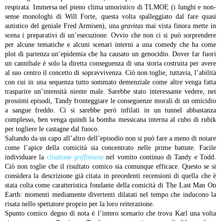
respirata. Immersa nel pieno clima umoristico di TLMOE (i lunghi e non-
sense monologhi di Will Forte, questa volta spalleggiato dal fare quasi
autistico del geniale Fred Armisen), una
gravitas
mai vista finora mette in
scena i preparativi di un’esecuzione. Ovvio che non ci si può sorprendere
per alcune tematiche e alcuni scenari interni a una comedy che ha come
plot di partenza un’epidemia che ha causato un genocidio. Dover far fuori
un cannibale è solo la diretta conseguenza di una storia costruita per avere
al suo centro il concetto di sopravvivenza. Ciò non toglie, tuttavia, l’abilità
con cui in una sequenza tutto sommato demenziale come altre venga fatta
trasparire un’intensità niente male. Sarebbe stato interessante vedere, nei
prossimi episodi, Tandy fronteggiare le conseguenze morali di un omicidio
a sangue freddo. Ci si sarebbe però infilati in un tunnel abbastanza
complesso, ben venga quindi la bomba messicana interna al cubo di rubik
per togliere le castagne dal fuoco.
Saltando da un capo all’altro dell’episodio non si può fare a meno di notare
come l’apice della comicità sia concentrato nelle prime battute. Facile
individuare la
citazione
griffiniana
nel vomito continuo di Tandy e Todd.
Ciò non toglie che il risultato comico sia comunque efficace. Questo se si
considera la descrizione già citata in precedenti recensioni di quella che è
stata colta come caratteristica fondante della comicità di The Last Man On
Earth: momenti mediamente divertenti dilatati nel tempo che inducono la
risata nello spettatore proprio per la loro reiterazione.
Spunto comico degno di nota è l’intero scenario che trova Karl una volta