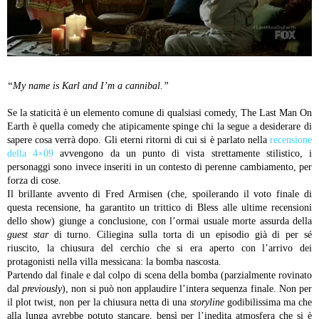
“My name is Karl and I’m a cannibal.”
Se la staticità è un elemento comune di qualsiasi comedy, The Last Man On
Earth è quella comedy che atipicamente spinge chi la segue a desiderare di
sapere cosa verrà dopo. Gli eterni ritorni di cui si è parlato nella
recensione
della 4×09
avvengono da un punto di vista strettamente stilistico, i
personaggi sono invece inseriti in un contesto di perenne cambiamento, per
forza di cose.
Il brillante avvento di Fred Armisen (che, spoilerando il voto finale di
questa recensione, ha garantito un trittico di Bless alle ultime recensioni
dello show) giunge a conclusione, con l’ormai usuale morte assurda della
guest star
di turno. Ciliegina sulla torta di un episodio già di per sé
riuscito, la chiusura del cerchio che si era aperto con l’arrivo dei
protagonisti nella villa messicana: la bomba nascosta.
Partendo dal finale e dal colpo di scena della bomba (parzialmente rovinato
dal
previously
), non si può non applaudire l’intera sequenza finale. Non per
il plot twist, non per la chiusura netta di una
storyline
godibilissima ma che
alla lunga avrebbe potuto stancare, bensì per l’inedita atmosfera che si è