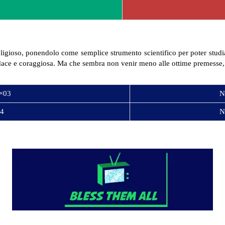
eligioso, ponendolo come semplice strumento scientifico per poter studi
dace e coraggiosa. Ma che sembra non venir meno alle ottime premesse,
×03
N
4
N