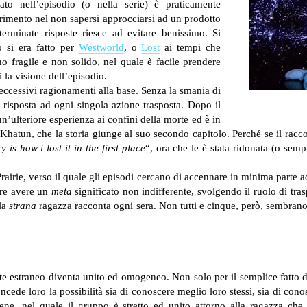
to nell’episodio (o nella serie) è praticamente
rrimento nel non sapersi approcciarsi ad un prodotto
rminate risposte riesce ad evitare benissimo.
Si
 si era fatto per
Westworld
, o
Lost
ai tempi che
o fragile e non solido, nel quale è facile prendere
i la visione dell’episodio.
ccessivi ragionamenti alla base. Senza la smania di
a risposta ad ogni singola azione trasposta.
Dopo il
un’ulteriore esperienza ai confini della morte ed è in
hatun, che la storia giunge al suo secondo capitolo. Perché se il racco
is how i lost it in the first place
“, ora che le è stata ridonata (o semp
Prairie, verso il quale gli episodi cercano di accennare in minima parte
are avere un
meta
significato non indifferente, svolgendo il ruolo di tra
 la
strana
ragazza racconta ogni sera. Non tutti e cinque, però, sembrano 
nte estraneo diventa unito ed omogeneo. Non solo per il semplice fatto
oncede loro la possibilità sia di conoscere meglio loro stessi, sia di conos
ne, nel quale il gruppo è stretto ed unito attorno alla ragazza che