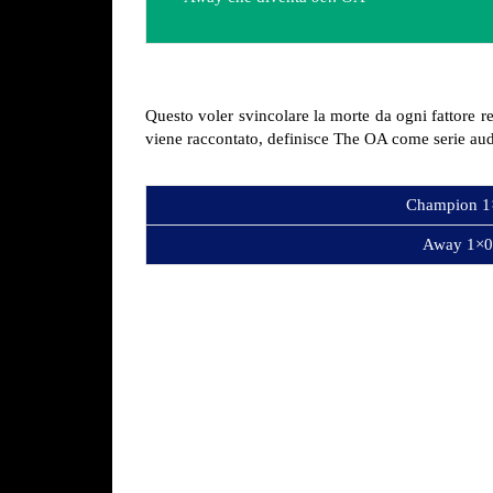
Questo voler svincolare la morte da ogni fattore r
viene raccontato, definisce The OA come serie au
Champion 1
Away 1×0