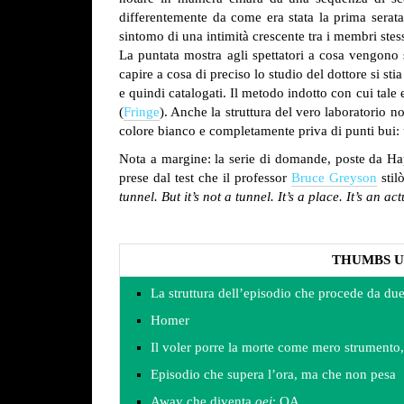
differentemente da come era stata la prima serata,
sintomo di una intimità crescente tra i membri stess
La puntata mostra agli spettatori a cosa vengono 
capire a cosa di preciso lo studio del dottore si st
e quindi catalogati. Il metodo indotto con cui tale 
(
Fringe
). Anche la struttura del vero laboratorio no
colore bianco e completamente priva di punti bui: 
Nota a margine: la serie di domande, poste da Hap
prese dal test che il professor
Bruce Greyson
stil
tunnel. But it’s not a tunnel.
It’s a place. It’s an ac
THUMBS U
La struttura dell’episodio che procede da due
Homer
Il voler porre la morte come mero strumento,
Episodio che supera l’ora, ma che non pesa
Away che diventa
oei
: OA