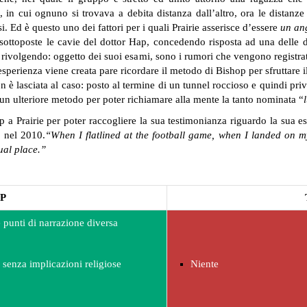
 in cui ognuno si trovava a debita distanza dall’altro, ora le distanze
i. Ed è questo uno dei fattori per i quali Prairie asserisce d’essere
un an
sottoposte le cavie del dottor Hap, concedendo risposta ad una delle d
ia rivolgendo: oggetto dei suoi esami, sono i rumori che vengono registra
esperienza viene creata pare ricordare il metodo di Bishop per sfruttare 
n è lasciata al caso: posto al termine di un tunnel roccioso e quindi priv
un ulteriore metodo per poter richiamare alla mente la tanto nominata “
 a Prairie per poter raccogliere la sua testimonianza riguardo la sua e
ò nel 2010.
“When I flatlined at the football game, when I landed on my
tual place.”
P
 punti di narrazione diversa
 senza implicazioni religiose
Niente