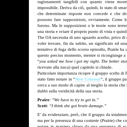
ragionamenti tangibili con quanto viene mostra
impossibile. Deriva da ciò, quindi, lo stato di sma
che determinate risposte non concede e che dete
possono fare supposizioni, ovviamente. Come lo
furono. Ma le supposizioni o le teorie sono terren
una storta e sviare il proprio punto di vista e quind
The OA necessita di uno sguardo acerbo, privo di e
voler trovare, fin da subito, un significato ed un
tentativo di fuga dello scorso episodio, Prairie ha 
questo preciso momento, mentre si ricongiunge a K
“
you asked me how i got my sight. The better story 
ricevuto alla nuca) quel capitolo si chiude.
Particolare importanza ricopre il gruppo scelto di 
stato fatto notare in “
New Colossus
“, il gruppo p
cerca a suo modo di capire al meglio la storia che
dubbi sulla veridicità della sua storia.
Praire
: “We have to try to get in.”
Scott
: “I think she got brain damage.”
E’ da evidenziare, però, che il gruppo da totalme
ma per la presenza di una
costante
(Prairie) che c
notare in maniera chiara da una sequenza di sce