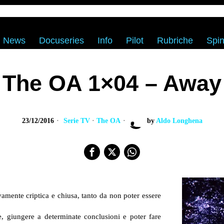
News
Docuseries
Info
Pilot
Rubriche
Spin
The OA 1×04 – Away
23/12/2016
Serie TV
·
The OA
by
Aldo Longhena
amente criptica e chiusa, tanto da non poter essere
e, giungere a determinate conclusioni e poter fare