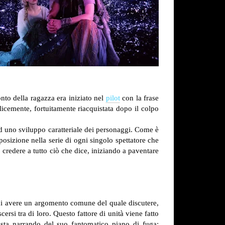
nto della ragazza era iniziato nel
pilot
con la frase
licemente, fortuitamente riacquistata dopo il colpo
 ad uno sviluppo caratteriale dei personaggi. Come è
sposizione nella serie di ogni singolo spettatore che
credere a tutto ciò che dice, iniziando a paventare
 di avere un argomento comune del quale discutere,
cersi tra di loro. Questo fattore di unità viene fatto
 sta narrando del suo fantomatico piano di fuga: