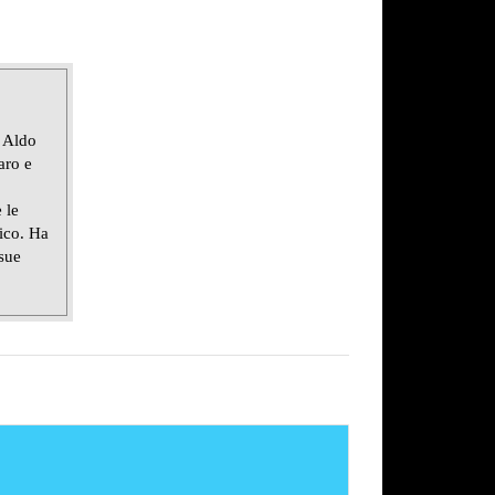
 Aldo
aro e
 le
lico. Ha
 sue