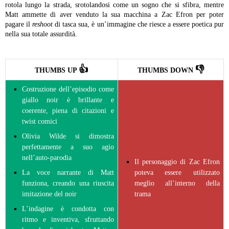
rotola lungo la strada, srotolandosi come un sogno che si sfibra, mentre
Matt ammette di aver venduto la sua macchina a Zac Efron per poter
pagare il
reshoot
di tasca sua, è un’immagine che riesce a essere poetica pur
nella sua totale assurdità.
👍
👎
THUMBS UP
THUMBS DOWN
Costruzione dell’episodio come
giallo noir è brillante e
coerente, piena di citazioni e
twist comici
Olivia Wilde si dimostra
perfettamente a suo agio
nell’auto-parodia
Il personaggio di Zac Efron
La voce narrante di Matt
poteva essere utilizzato
funziona, creando una riuscita
meglio all’interno della
imitazione del noir
trama
L’indagine è condotta con
ritmo e inventiva, sfruttando