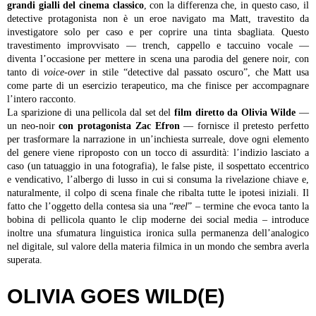
grandi gialli del cinema classico
, con la differenza che, in questo caso, il
detective protagonista non è un eroe navigato ma Matt, travestito da
investigatore solo per caso e per coprire una tinta sbagliata. Questo
travestimento improvvisato — trench, cappello e taccuino vocale —
diventa l’occasione per mettere in scena una parodia del genere noir, con
tanto di
voice-over
in stile “detective dal passato oscuro”, che Matt usa
come parte di un esercizio terapeutico, ma che finisce per accompagnare
l’intero racconto.
La sparizione di una pellicola dal set del
film diretto da Olivia Wilde
—
un neo-noir
con protagonista Zac Efron
— fornisce il pretesto perfetto
per trasformare la narrazione in un’inchiesta surreale, dove ogni elemento
del genere viene riproposto con un tocco di assurdità: l’indizio lasciato a
caso (un tatuaggio in una fotografia), le false piste, il sospettato eccentrico
e vendicativo, l’albergo di lusso in cui si consuma la rivelazione chiave e,
naturalmente, il colpo di scena finale che ribalta tutte le ipotesi iniziali. Il
fatto che l’oggetto della contesa sia una “
reel
” – termine che evoca tanto la
bobina di pellicola quanto le clip moderne dei social media – introduce
inoltre una sfumatura linguistica ironica sulla permanenza dell’analogico
nel digitale, sul valore della materia filmica in un mondo che sembra averla
superata.
OLIVIA GOES WILD(E)