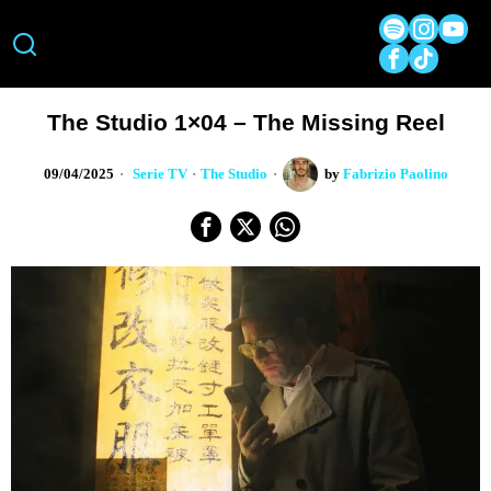
The Studio 1×04 – The Missing Reel
09/04/2025
Serie TV
·
The Studio
by
Fabrizio Paolino