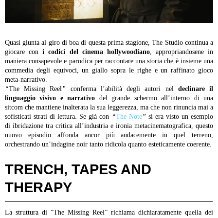
Quasi giunta al giro di boa di questa prima stagione, The Studio continua a
giocare con
i codici del cinema hollywoodiano
, appropriandosene in
maniera consapevole e parodica per raccontare una storia che è insieme una
commedia degli equivoci, un giallo sopra le righe e un raffinato gioco
meta-narrativo.
“
The Missing Reel
”
conferma l’abilità degli autori nel
declinare il
linguaggio visivo e narrativo
del grande schermo all’interno di una
sitcom che mantiene inalterata la sua leggerezza, ma che non rinuncia mai a
sofisticati strati di lettura. Se già con
“
The Note
”
si era visto un esempio
di ibridazione tra critica all’industria e ironia metacinematografica, questo
nuovo episodio affonda ancor più audacemente in quel terreno,
orchestrando un’indagine noir tanto ridicola quanto esteticamente coerente.
TRENCH, TAPES AND
THERAPY
La struttura di “The Missing Reel” richiama dichiaratamente quella dei