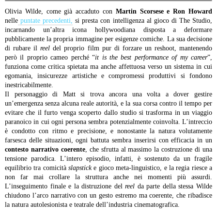
Olivia Wilde, come già accaduto con
Martin
Scorsese e Ron Howard
nelle
puntate precedenti,
si presta con intelligenza al gioco di The Studio,
incarnando un’altra icona hollywoodiana disposta a deformare
pubblicamente la propria immagine per esigenze comiche. La sua decisione
di rubare il
reel
del proprio film pur di forzare un reshoot, mantenendo
però il proprio cameo perché “
it is the best performance of my career
”,
funziona come critica spietata ma anche affettuosa verso un sistema in cui
egomania, insicurezze artistiche e compromessi produttivi si fondono
inestricabilmente.
Il personaggio di Matt si trova ancora una volta a dover gestire
un’emergenza senza alcuna reale autorità, e la sua corsa contro il tempo per
evitare che il furto venga scoperto dallo studio si trasforma in un viaggio
paranoico in cui ogni persona sembra potenzialmente coinvolta.
L’intreccio
è condotto con ritmo e precisione, e nonostante la natura volutamente
farsesca delle situazioni, ogni battuta sembra inserirsi con efficacia in un
contesto narrativo coerente
, che sfrutta al massimo la costruzione di una
tensione parodica. L’intero episodio, infatti, è sostenuto da un fragile
equilibrio tra comicità
slapstick
e gioco meta-linguistico, e la regia riesce a
non far mai crollare la struttura anche nei momenti più assurdi.
L’inseguimento finale e la distruzione del
reel
da parte della stessa Wilde
chiudono l’arco narrativo con un gesto estremo ma coerente, che ribadisce
la natura autolesionista e teatrale dell’industria cinematografica.