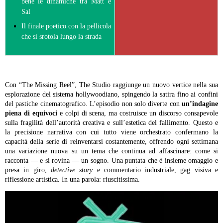
bene le dinamiche tra Matt e
Sal
Il finale poetico con la pellicola
che si srotola lungo la strada
Con “The Missing Reel”, The Studio raggiunge un nuovo vertice nella sua
esplorazione del sistema hollywoodiano, spingendo la satira fino ai confini
del pastiche cinematografico. L’episodio non solo diverte con
un’indagine
piena di equivoci
e colpi di scena, ma costruisce un discorso consapevole
sulla fragilità dell’autorità creativa e sull’estetica del fallimento. Questo e
la precisione narrativa con cui tutto viene orchestrato confermano la
capacità della serie di reinventarsi costantemente, offrendo ogni settimana
una variazione nuova su un tema che continua ad affascinare: come si
racconta — e si rovina — un sogno. Una puntata che è insieme omaggio e
presa in giro,
detective story
e commentario industriale, gag visiva e
riflessione artistica. In una parola: riuscitissima.