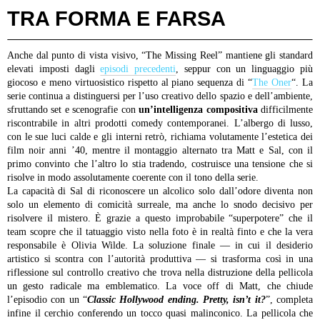
TRA FORMA E FARSA
Anche dal punto di vista visivo, “The Missing Reel” mantiene gli standard
elevati imposti dagli
episodi precedenti
, seppur con un linguaggio più
giocoso e meno virtuosistico rispetto al piano sequenza di “
The Oner
“. La
serie continua a distinguersi per l’uso creativo dello spazio e dell’ambiente,
sfruttando set e scenografie con
un’intelligenza compositiva
difficilmente
riscontrabile in altri prodotti comedy contemporanei. L’albergo di lusso,
con le sue luci calde e gli interni retrò, richiama volutamente l’estetica dei
film noir anni ’40, mentre il montaggio alternato tra Matt e Sal, con il
primo convinto che l’altro lo stia tradendo, costruisce una tensione che si
risolve in modo assolutamente coerente con il tono della serie.
La capacità di Sal di riconoscere un alcolico solo dall’odore diventa non
solo un elemento di comicità surreale, ma anche lo snodo decisivo per
risolvere il mistero. È grazie a questo improbabile “superpotere” che il
team scopre che il tatuaggio visto nella foto è in realtà finto e che la vera
responsabile è Olivia Wilde. La soluzione finale — in cui il desiderio
artistico si scontra con l’autorità produttiva — si trasforma così in una
riflessione sul controllo creativo che trova nella distruzione della pellicola
un gesto radicale ma emblematico.
La voce off di Matt, che chiude
l’episodio con un “
Classic Hollywood ending. Pretty, isn’t it?
”, completa
infine il cerchio conferendo un tocco quasi malinconico. La pellicola che