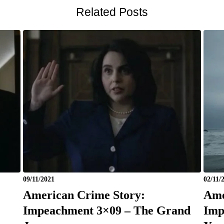
Related Posts
09/11/2021
02/11/
American Crime Story:
Ame
Impeachment 3×09 – The Grand
Imp