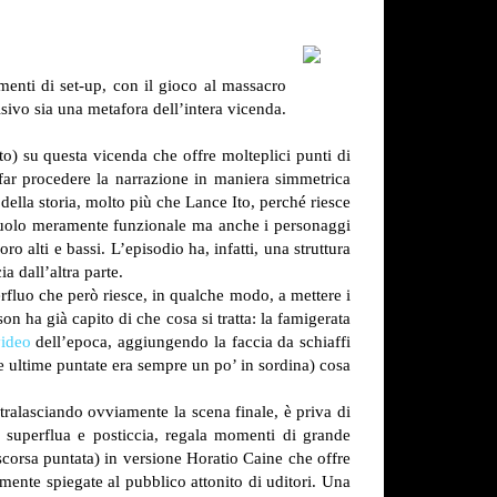
enti di set-up, con il gioco al massacro
isivo sia una metafora dell’intera vicenda.
to) su questa vicenda che offre molteplici punti di
 far procedere la narrazione in maniera simmetrica
della storia, molto più che Lance Ito, perché riesce
 un ruolo meramente funzionale ma anche i personaggi
ro alti e bassi. L’episodio ha, infatti, una struttura
a dall’altra parte.
erfluo che però riesce, in qualche modo, a mettere i
on ha già capito di che cosa si tratta: la famigerata
video
dell’epoca, aggiungendo la faccia da schiaffi
e ultime puntate era sempre un po’ in sordina) cosa
tralasciando ovviamente la scena finale, è priva di
e superflua e posticcia, regala momenti di grande
scorsa puntata) in versione Horatio Caine che offre
emente spiegate al pubblico attonito di uditori. Una