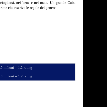
 sciogliersi, nel bene e nel male. Un grande Cuba
ime che riscrive le regole del genere.
.0 milioni – 1.2 rating
.8 milioni – 1.2 rating