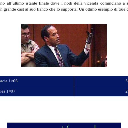
fino all’ultimo istante finale dove i nodi della vicenda cominciano a
 grande cast al suo fianco che lo supporta. Un ottimo esempio di true cr
arcia 1×06
3
ies 1×07
2