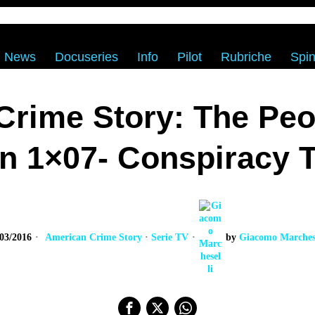
News
Docuseries
Info
Pilot
Rubriche
Spin
rime Story: The Peop
n 1×07- Conspiracy T
/03/2016
American Crime Story
·
Serie TV
by
Giacomo Marchese