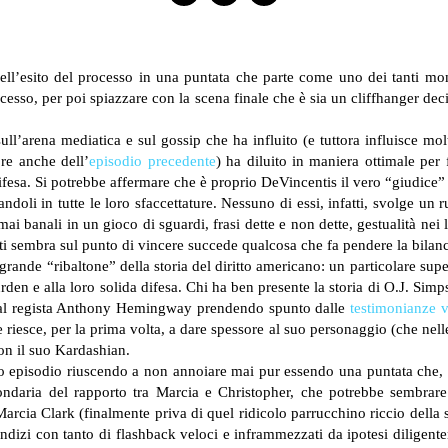
l’esito del processo in una puntata che parte come uno dei tanti mom
cesso, per poi spiazzare con la scena finale che è sia un cliffhanger dec
ull’arena mediatica e sul gossip che ha influito (e tuttora influisce mol
re anche dell’
episodio precedente
) ha diluito in maniera ottimale per
difesa. Si potrebbe affermare che è proprio DeVincentis il vero “giudice” 
trandoli in tutte le loro sfaccettature. Nessuno di essi, infatti, svolge
i banali in un gioco di sguardi, frasi dette e non dette, gestualità nei lo
ti sembra sul punto di vincere succede qualcosa che fa pendere la bilanci
 grande “ribaltone” della storia del diritto americano: un particolare sup
den e alla loro solida difesa. Chi ha ben presente la storia di O.J. Simps
a dal regista Anthony Hemingway prendendo spunto dalle
testimonianze 
esce, per la prima volta, a dare spessore al suo personaggio (che nell
on il suo Kardashian.
esto episodio riuscendo a non annoiare mai pur essendo una puntata che, 
secondaria del rapporto tra Marcia e Christopher, che potrebbe sembrar
cia Clark (finalmente priva di quel ridicolo parrucchino riccio della 
i indizi con tanto di flashback veloci e inframmezzati da ipotesi diligent