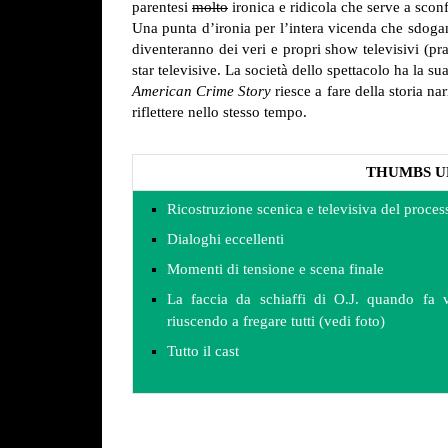
parentesi
molto
ironica e ridicola che serve a scon
Una punta d’ironia per l’intera vicenda che sdogan
diventeranno dei veri e propri show televisivi (p
star televisive. La società dello spettacolo ha la 
American Crime Story
riesce a fare della storia n
riflettere nello stesso tempo.
THUMBS U
Ricostruzione scenica e televisiva del proces
Dialoghi eccellenti
Momenti di tensione e scena finale
La faccia da schiaffi di O.J. quando fa 
riuscendo a fregare tutti (vedi foto)
Tutto il cast