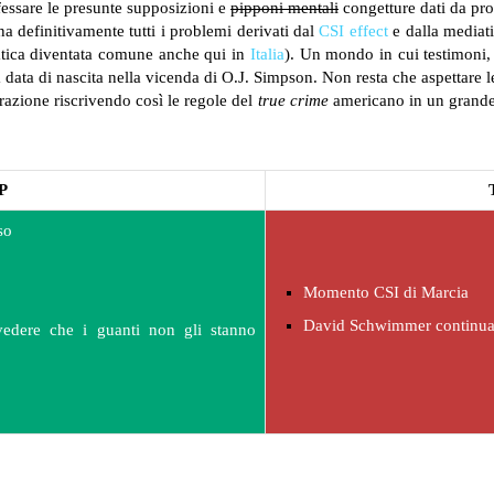
fessare le presunte supposizioni e
pipponi mentali
congetture dati da pro
a definitivamente tutti i problemi derivati dal
CSI effect
e dalla mediati
ratica diventata comune anche qui in
Italia
). Un mondo in cui testimoni, 
sua data di nascita nella vicenda di O.J. Simpson. Non resta che aspettare
arrazione riscrivendo così le regole del
true crime
americano in un grande 
P
so
Momento CSI di Marcia
David Schwimmer continua 
vedere che i guanti non gli stanno