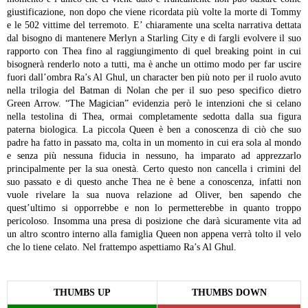
giustificazione, non dopo che viene ricordata più volte la morte di Tommy
e le 502 vittime del terremoto. E’ chiaramente una scelta narrativa dettata
dal bisogno di mantenere Merlyn a Starling City e di fargli evolvere il suo
rapporto con Thea fino al raggiungimento di quel breaking point in cui
bisognerà renderlo noto a tutti, ma è anche un ottimo modo per far uscire
fuori dall’ombra Ra’s Al Ghul, un character ben più noto per il ruolo avuto
nella trilogia del Batman di Nolan che per il suo peso specifico dietro
Green Arrow.
“The Magician” evidenzia però le intenzioni che si celano
nella testolina di Thea, ormai completamente sedotta dalla sua figura
paterna biologica. La piccola Queen è ben a conoscenza di ciò che suo
padre ha fatto in passato ma, colta in un momento in cui era sola al mondo
e senza più nessuna fiducia in nessuno, ha imparato ad apprezzarlo
principalmente per la sua onestà. Certo questo non cancella i crimini del
suo passato e di questo anche Thea ne è bene a conoscenza, infatti non
vuole rivelare la sua nuova relazione ad Oliver, ben sapendo che
quest’ultimo si opporrebbe e non lo permetterebbe in quanto troppo
pericoloso. Insomma una presa di posizione che darà sicuramente vita ad
un altro scontro interno alla famiglia Queen non appena verrà tolto il velo
che lo tiene celato. Nel frattempo aspettiamo Ra’s Al Ghul.
THUMBS UP
THUMBS DOWN