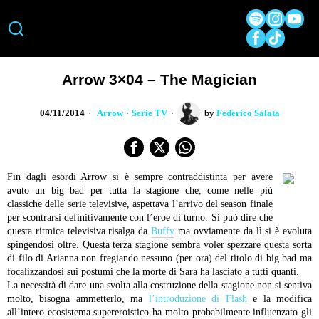
Arrow 3×04 – The Magician
04/11/2014
Arrow
·
Serie TV
by
Federico Salata
Fin dagli esordi Arrow si è sempre contraddistinta per avere
avuto un big bad per tutta la stagione che, come nelle più
classiche delle serie televisive, aspettava l’arrivo del season finale
per scontrarsi definitivamente con l’eroe di turno. Si può dire che
questa ritmica televisiva risalga da
Buffy
ma ovviamente da lì si è evoluta
spingendosi oltre. Questa terza stagione sembra voler spezzare questa sorta
di filo di Arianna non fregiando nessuno (per ora) del titolo di big bad ma
focalizzandosi sui postumi che la morte di Sara ha lasciato a tutti quanti.
La necessità di dare una svolta alla costruzione della stagione non si sentiva
molto, bisogna ammetterlo, ma
l’introduzione di Flash
e la modifica
all’intero ecosistema supereroistico ha molto probabilmente influenzato gli