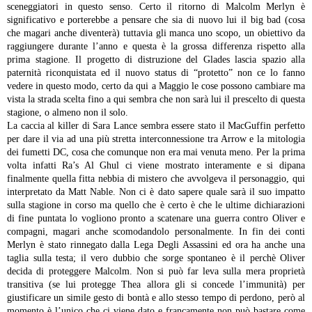
sceneggiatori in questo senso. Certo il ritorno di Malcolm Merlyn è
significativo e porterebbe a pensare che sia di nuovo lui il big bad (cosa
che magari anche diventerà) tuttavia gli manca uno scopo, un obiettivo da
raggiungere durante l’anno e questa è la grossa differenza rispetto alla
prima stagione. Il progetto di distruzione del Glades lascia spazio alla
paternità riconquistata ed il nuovo status di “protetto” non ce lo fanno
vedere in questo modo, certo da qui a Maggio le cose possono cambiare ma
vista la strada scelta fino a qui sembra che non sarà lui il prescelto di questa
stagione, o almeno non il solo.
La caccia al killer di Sara Lance sembra essere stato il MacGuffin perfetto
per dare il via ad una più stretta interconnessione tra Arrow e la mitologia
dei fumetti DC, cosa che comunque non era mai venuta meno. Per la prima
volta infatti Ra’s Al Ghul ci viene mostrato interamente e si dipana
finalmente quella fitta nebbia di mistero che avvolgeva il personaggio, qui
interpretato da Matt Nable. Non ci è dato sapere quale sarà il suo impatto
sulla stagione in corso ma quello che è certo è che le ultime dichiarazioni
di fine puntata lo vogliono pronto a scatenare una guerra contro Oliver e
compagni, magari anche scomodandolo personalmente. In fin dei conti
Merlyn è stato rinnegato dalla Lega Degli Assassini ed ora ha anche una
taglia sulla testa; il vero dubbio che sorge spontaneo è il perchè Oliver
decida di proteggere Malcolm. Non si può far leva sulla mera proprietà
transitiva (se lui protegge Thea allora gli si concede l’immunità) per
giustificare un simile gesto di bontà e allo stesso tempo di perdono, però al
momento è l’unico che ci viene dato e francamente non può bastare come