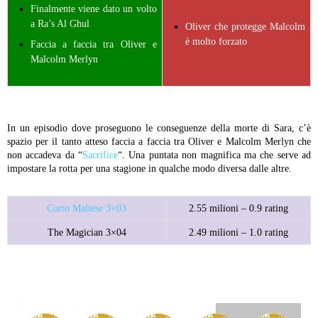
Finalmente viene dato un volto
a Ra’s Al Ghul
Oliver che protegge Malcolm
è molto forzato
Faccia a faccia tra Oliver e
Malcolm Merlyn
In un episodio dove proseguono le conseguenze della morte di Sara, c’è
spazio per il tanto atteso faccia a faccia tra Oliver e Malcolm Merlyn che
non accadeva da “
Sacrifice
“. Una puntata non magnifica ma che serve ad
impostare la rotta per una stagione in qualche modo diversa dalle altre.
Corto Maltese 3×03
2.55 milioni – 0.9 rating
The Magician 3×04
2.49 milioni – 1.0 rating