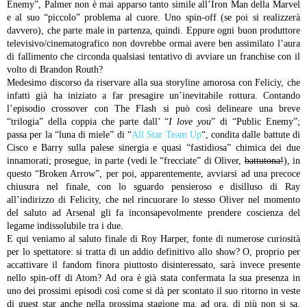
Enemy”, Palmer non è mai apparso tanto simile all’Iron Man della Marvel
e al suo “piccolo” problema al cuore. Uno spin-off (se poi si realizzerà
davvero), che parte male in partenza, quindi. Eppure ogni buon produttore
televisivo/cinematografico non dovrebbe ormai avere ben assimilato l’aura
di fallimento che circonda qualsiasi tentativo di avviare un franchise con il
volto di Brandon Routh?
Medesimo discorso da riservare alla sua storyline amorosa con Feliciy, che
infatti già ha iniziato a far presagire un’inevitabile rottura. Contando
l’episodio crossover con The Flash si può così delineare una breve
“trilogia” della coppia che parte dall’ “
I love you
” di “Public Enemy”;
passa per la “luna di miele” di “
All Star Team Up
“, condita dalle battute di
Cisco e Barry sulla palese sinergia e quasi “fastidiosa” chimica dei due
innamorati; prosegue, in parte (vedi le “frecciate” di Oliver,
battutona!
), in
questo “Broken Arrow”, per poi, apparentemente, avviarsi ad una precoce
chiusura nel finale, con lo sguardo pensieroso e disilluso di Ray
all’indirizzo di Felicity, che nel rincuorare lo stesso Oliver nel momento
del saluto ad Arsenal gli fa inconsapevolmente prendere coscienza del
legame indissolubile tra i due.
E qui veniamo al saluto finale di Roy Harper, fonte di numerose curiosità
per lo spettatore: si tratta di un addio definitivo allo show? O, proprio per
accattivare il fandom finora piuttosto disinteressato, sarà invece presente
nello spin-off di Atom? Ad ora è già stata confermata la sua presenza in
uno dei prossimi episodi così come si dà per scontato il suo ritorno in veste
di guest star anche nella prossima stagione ma, ad ora, di più non si sa.