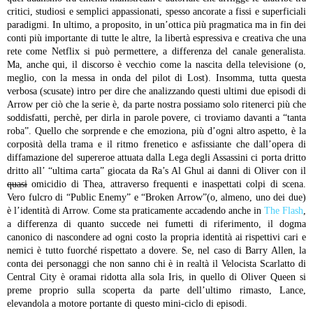
critici, studiosi e semplici appassionati, spesso ancorate a fissi e superficiali
paradigmi. In ultimo, a proposito, in un’ottica più pragmatica ma in fin dei
conti più importante di tutte le altre, la libertà espressiva e creativa che una
rete come Netflix si può permettere, a differenza del canale generalista.
Ma, anche qui, il discorso è vecchio come la nascita della televisione (o,
meglio, con la messa in onda del pilot di Lost).
Insomma, tutta questa
verbosa (scusate) intro per dire che analizzando questi ultimi due episodi di
Arrow per ciò che la serie è, da parte nostra possiamo solo ritenerci più che
soddisfatti, perchè, per dirla in parole povere, ci troviamo davanti a “tanta
roba”. Quello che sorprende e che emoziona, più d’ogni altro aspetto, è la
corposità della trama e il ritmo frenetico e asfissiante che dall’opera di
diffamazione del supereroe attuata dalla Lega degli Assassini ci porta dritto
dritto all’ “ultima carta” giocata da Ra’s Al Ghul ai danni di Oliver con il
quasi
omicidio di Thea, attraverso frequenti e inaspettati colpi di scena.
Vero fulcro di “Public Enemy” e “Broken Arrow”(o, almeno, uno dei due)
è l’identità di Arrow. Come sta praticamente accadendo anche in
The Flash
,
a differenza di quanto succede nei fumetti di riferimento, il dogma
canonico di nascondere ad ogni costo la propria identità ai rispettivi cari e
nemici è tutto fuorché rispettato a dovere. Se, nel caso di Barry Allen, la
conta dei personaggi che non sanno chi è in realtà il Velocista Scarlatto di
Central City è oramai ridotta alla sola Iris, in quello di Oliver Queen si
preme proprio sulla scoperta da parte dell’ultimo rimasto, Lance,
elevandola a motore portante di questo mini-ciclo di episodi.