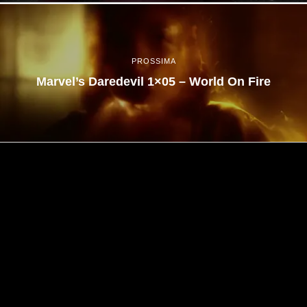
PROSSIMA
Marvel’s Daredevil 1×05 – World On Fire