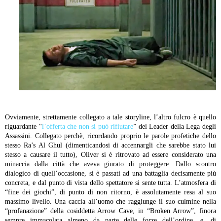
Ovviamente, strettamente collegato a tale storyline, l’altro fulcro è quello
riguardante “
l’offerta che non si può rifiutare
” del Leader della Lega degli
Assassini. Collegato perchè, ricordando proprio le parole profetiche dello
stesso Ra’s Al Ghul (dimenticandosi di accennargli che sarebbe stato lui
stesso a causare il tutto), Oliver si è ritrovato ad essere considerato una
minaccia dalla città che aveva giurato di proteggere. Dallo scontro
dialogico di quell’occasione, si è passati ad una battaglia decisamente più
concreta, e dal punto di vista dello spettatore si sente tutta. L’atmosfera di
“fine dei giochi”, di punto di non ritorno, è assolutamente resa al suo
massimo livello. Una caccia all’uomo che raggiunge il suo culmine nella
“profanazione” della cosiddetta Arrow Cave, in “Broken Arrow”, finora
sempre immacolata almeno da parte delle forze dell’ordine, e, di