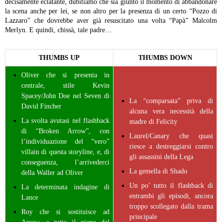
decisamente eclatante, dubitiamo che sia giunto il momento di abbandonare
la scena anche per lei, se non altro per la presenza di un certo “Pozzo di
Lazzaro” che dovrebbe aver già resuscitato una volta “Papà” Malcolm
Merlyn. E quindi, chissà, tale padre…
THUMBS UP
THUMBS DOWN
Oliver che si presenta in
centrale, stile Kevin
Spacey/John Doe nel Seven di
La “comparsata” priva di
David Fincher
alcuna vera necessità della
La svolta avutasi nel flashback
madre di Felicity
di “Broken Arrow”, con
Laurel/Canary che quasi
l’individuazione del “vero”
riesce a destreggiarsi contro
villain di questa storyline, e, di
gli assassini della Lega
conseguenza, l’arrivederci
La gemella di Shado
della Waller ad Oliver
Un po’ tutto il flashback di
La determinata indagine di
entrambi gli episodi, ancora
Lance
troppo scollegato dalla trama
Roy che si sostituisce ad
principale