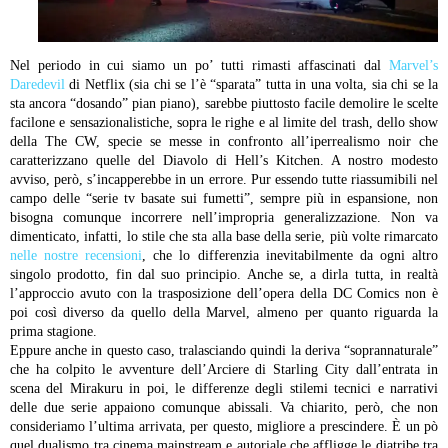
Nel periodo in cui siamo un po’ tutti rimasti affascinati dal
Marvel’s
Daredevil
di Netflix (sia chi se l’è “sparata” tutta in una volta, sia chi se la
sta ancora “dosando” pian piano), sarebbe piuttosto facile demolire le scelte
facilone e sensazionalistiche, sopra le righe e al limite del trash, dello show
della The CW, specie se messe in confronto all’iperrealismo noir che
caratterizzano quelle del Diavolo di Hell’s Kitchen. A nostro modesto
avviso, però, s’incapperebbe in un errore. Pur essendo tutte riassumibili nel
campo delle “serie tv basate sui fumetti”, sempre più in espansione, non
bisogna comunque incorrere nell’impropria generalizzazione. Non va
dimenticato, infatti, lo stile che sta alla base della serie, più volte rimarcato
nelle nostre recensioni
, che lo differenzia inevitabilmente da ogni altro
singolo prodotto, fin dal suo principio. Anche se, a dirla tutta, in realtà
l’approccio avuto con la trasposizione dell’opera della DC Comics non è
poi così diverso da quello della Marvel, almeno per quanto riguarda la
prima stagione.
Eppure anche in questo caso, tralasciando quindi la deriva “soprannaturale”
che ha colpito le avventure dell’Arciere di Starling City dall’entrata in
scena del Mirakuru in poi, le differenze degli stilemi tecnici e narrativi
delle due serie appaiono comunque abissali. Va chiarito, però, che non
consideriamo l’ultima arrivata, per questo, migliore a prescindere. È un pò
quel dualismo tra cinema mainstream e autoriale che affligge le diatribe tra