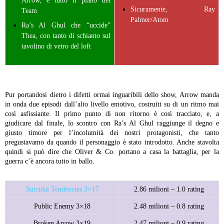
Arrow, e tutto il piano del
Sicuramente, Ray
Team
Palmer/Atom
Ra’s Al Ghul che “uccide”
Thea, con tanto di schianto sul
tavolino di vetro del loft
Pur portandosi dietro i difetti ormai inguaribili dello show, Arrow manda
in onda due episodi dall’alto livello emotivo, costruiti su di un ritmo mai
così asfissiante. Il primo punto di non ritorno è così tracciato, e, a
giudicare dal finale, lo scontro con Ra’s Al Ghul raggiunge il degno e
giusto timore per l’incolumità dei nostri protagonisti, che tanto
pregustavamo da quando il personaggio è stato introdotto. Anche stavolta
quindi si può dire che Oliver & Co. portano a casa la battaglia, per la
guerra c’è ancora tutto in ballo.
Suicidal Tendencies 3×17
2.86 milioni – 1.0 rating
Public Enemy 3×18
2.48 milioni – 0.8 rating
Broken Arrow 3×19
2.47 milioni – 0.9 rating