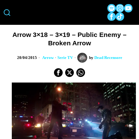
Arrow 3×18 – 3×19 – Public Enemy –
Broken Arrow
20/04/2015
Arrow
·
Serie TV
by
Dead Recensore