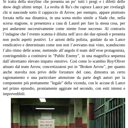
Si tratta della storyline che presenta un po’ tutti i pregi e i difetti dello
show degli ultimi tempi. La svolta di Ra’s che rapisce Lance per rivelargli
chi si nasconde sotto il cappuccio di Arrow, per esempio, appare piuttosto
forzata nella sua dinamica, in una scena molto simile a Slade che, nella
scorsa stagione, si presentava a casa di Laurel per fare la stessa cosa, per
poi andarsene successivamente come niente fosse successo. Al contrario
l’indagine che l’evento scatena è diluita nell’arco dei due episodi e presenta
non pochi aspetti positivi. Le azioni della polizia, guidate da un Lance
vendicativo e determinato come non non l’avevamo mai visto, scandiscono
l’alto ritmo delle scene, mettendo all’angolo il team dell’eroe protagonista,
costringendolo a costituirsi in “Public Enemy”, in una magnifica sequenza
dall’altrettanto elevato impatto emotivo. Così come lo scambio Roy/Oliver
attuato dal team Arrow, concretizzatosi poi in “Broken Arrow”, per quanto
anche stavolta non privo delle forzature del caso, dimostra un certo
ragionamento e una particolare attenzione da parte degli autori per la
componente più prettamente “legale” della vicenda, con le accuse di Lance
nel primo episodio, prontamente aggirate nel secondo, con esiti intensi e
imprevedibili.