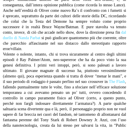
conseguenza, dall’intera opinione pubblica (come ricorda lo stesso Lance).
Anche nell’eredità di Oliver come nuovo Ra’s il confronto con i fumetti si
è sprecato, soprattutto da parte dei cultori delle storie della DC, ricordando
che colui che la Testa del Demone ha sempre voluto come proprio
successore è in realtà Bruce Wayne/Batman. E pure stavolta va tenuto
conto, invece, di ciò che accade nello show, dove la direzione presa fin
dal
duello di Nanda Parbat
si può giudicare quantomeno più che coerente, oltre
che parecchio affascinante nel suo distacco dallo stereotipato rapporto
eroe/villain.
Volente o nolente, intanto, chi si trova sicuramente al centro degli ultimi
episodi è Ray Palmer/Atom, neo-supereroe che ha da poco visto la sua
genesi definitiva. I primi veri intoppi, però, si sono palesati a lavoro
ultimato. Il giovane magnate di successo ha, piuttosto verosimilmente
(almeno qui), poca esperienza quando si tratta di dover “menar le mani”, e
il suo periodo di rodaggio è passato perfino nel suo crossover in
The Flash
,
fallendo puntualmente tutte le volte, fino a sfociare nell’efficace soluzione
temporanea a cui avevamo pensato un po’ tutti, ovvero concedendo il
controllo in campo puramente fisico ad Oliver (certo, a questo punto,
perchè non fargli indossare direttamente l’armatura?). A parte qualche
saltuaria scena divertente qua e là, però, il personaggio proprio non ne vuol
sapere di far breccia nei cuori del fandom, nè tantomeno di allontanarsi dal
fantasma perenne del Tony Stark di Robert Downey Jr. Anzi, con l’uso
della nanotecnologia, creata da lui stesso per salvarsi la vita, in “Public