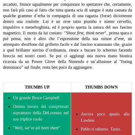
accaduti, finisce ugualmente per conquistare lo spettatore che, certamente,
non farà più caso al fatto che tutta questa scia di sangue è stata causata da
qualche grammo d’erba in compagnia di una ragazza (forse) diciottenne
dentro una roulotte. Lui è un eroe tutto piombo e niente cervello,
impulsivo e menefreghista, ed è proprio questa la natura del suo fascino
magnetico. Il motto da lui coniato: “
Shoot first, think never
“, prima spara e
poi pensa, non è altro che l’espressione della sua
raison d’etre,
un
attempato sbruffone dal grilletto facile e dal fascino scanzonato che, grazie
a quel brillante sorriso d’ordinanza, riesce a bucare lo schermo facendo
breccia nei nostri cuori. Se poi ci aggiungi una nuova mano bionica
ricavata da un Power Glove della Nintendo e un’allusione al “fisting
demoniaco” sul finale, resta ben poco da aggiungere.
THUMBS UP
THUMBS DOWN
Un grande Bruce Campbell
Ottimo lavoro dei comprimari
soprattutto della DeLorenzo nel
Ancora poco spazio alla
suo triplice ruolo
Lawless
“
Well, we’ve all been there
“
Pablo ti odiamo. Tanto.