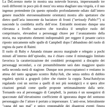
La DeLorenzo mette in mostra una notevole bravura, impersonando tre
ruoli differenti in poco più di mezz’ora senza sbagliare una virgola, e il suo
ingenuo pretendente (in questo episodio profondamente odiato dall’intero
genere maschile eterosessualmente orientato) mostra allo spettatore che
dietro quell’aria innocente da baciatore di fronti (“
seriously Pablo?”
) si
nasconde la cosiddetta stoffa dell’eroe. Entrambi mostrano dunque una
rilevanza a livello narrativo che travalica il semplice ruolo del
comprimario, elevandosi a personaggi chiave per l’avanzamento della
storia, ma soprattutto elementi indispensabili per reggere il pesante carico
riposto unicamente sulle spalle di Campbell dopo l’abbandono del ruolo di
regista da parte di Raimi.
Il ruolo di Ruby e Amanda rimane ancora marginale e relegato a pochi
minuti all’interno dell’episodio, ma è chiaro come il minutaggio limitato
favorisca la caratterizzazione dei cosiddetti protagonisti a discapito dei
personaggi secondari, a cui presumibilmente sarà dato maggiore spazio
nella seconda metà di stagione. Dunque non preoccupiamoci e restiamo in
attesa del tanto agognato scontro Ruby/Ash, che senza ombra di dubbio
regalerà epicità a grappoli (oltre che riunire la coppia Xena/Autolycus
regalando così un sorriso a quelli di noi più nostalgici) e si spera altre
citazioni geniali come quelle proposte settimanalmente dalla serie.
Tornando ora al personaggio di Campbell, la puntata è un susseguirsi di
spacconate dall’elevatissimo coefficiente di ignoranza degne del sontuoso
personaggio che l’attore è portato a impersonare. L’anti-eroe, letteralmente
“causa del suo mal” e unico responsabile dei disastrosi eventi finora