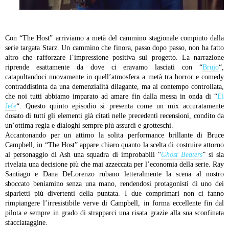
Con “The Host” arriviamo a metà del cammino stagionale compiuto dalla
serie targata Starz. Un cammino che finora, passo dopo passo, non ha fatto
altro che rafforzare l’impressione positiva sul progetto. La narrazione
riprende esattamente da dove ci eravamo lasciati con “
Brujo
“,
catapultandoci nuovamente in quell’atmosfera a metà tra horror e comedy
contraddistinta da una demenzialità dilagante, ma al contempo controllata,
che noi tutti abbiamo imparato ad amare fin dalla messa in onda di “
El
Jefe
“. Questo quinto episodio si presenta come un mix accuratamente
dosato di tutti gli elementi già citati nelle precedenti recensioni, condito da
un’ottima regia e dialoghi sempre più assurdi e grotteschi.
Accantonando per un attimo la solita performance brillante di Bruce
Campbell, in “The Host” appare chiaro quanto la scelta di costruire attorno
al personaggio di Ash una squadra di improbabili “
Ghost Beaters
” si sia
rivelata una decisione più che mai azzeccata per l’economia della serie. Ray
Santiago e Dana DeLorenzo rubano letteralmente la scena al nostro
sboccato beniamino senza una mano, rendendosi protagonisti di uno dei
siparietti più divertenti della puntata. I due comprimari non ci fanno
rimpiangere l’irresistibile verve di Campbell, in forma eccellente fin dal
pilota e sempre in grado di strapparci una risata grazie alla sua sconfinata
sfacciataggine.