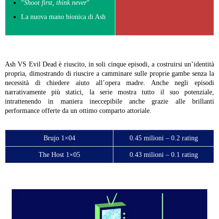
“
Shoot first, think never
“
La nuova mano bionica di Ash
Ash VS Evil Dead è riuscito, in soli cinque episodi, a costruirsi un’identità
propria, dimostrando di riuscire a camminare sulle proprie gambe senza la
necessità di chiedere aiuto all’opera madre. Anche negli episodi
narrativamente più statici, la serie mostra tutto il suo potenziale,
intrattenendo in maniera ineccepibile anche grazie alle brillanti
performance offerte da un ottimo comparto attoriale.
Brujo 1×04
0.45 milioni – 0.2 rating
The Host 1×05
0.43 milioni – 0.1 rating