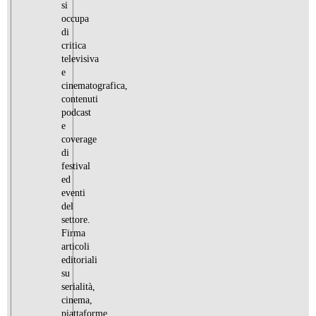
si
occupa
di
critica
televisiva
e
cinematografica,
contenuti
podcast
e
coverage
di
festival
ed
eventi
del
settore.
Firma
articoli
editoriali
su
serialità,
cinema,
piattaforme