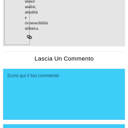
unisce
analisi,
attualità
e
riconoscibilità
stilistica.
Lascia Un Commento