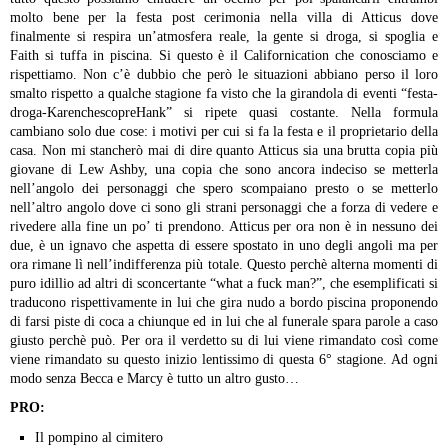
molto bene per la festa post cerimonia nella villa di Atticus dove
finalmente si respira un’atmosfera reale, la gente si droga, si spoglia e
Faith si tuffa in piscina. Si questo è il Californication che conosciamo e
rispettiamo.
Non c’è dubbio che però le situazioni abbiano perso il loro
smalto rispetto a qualche stagione fa visto che la girandola di eventi “festa-
droga-KarenchescopreHank” si ripete quasi costante. Nella formula
cambiano solo due cose: i motivi per cui si fa la festa e il proprietario della
casa. Non mi stancherò mai di dire quanto Atticus sia una brutta copia più
giovane di Lew Ashby, una copia che sono ancora indeciso se metterla
nell’angolo dei personaggi che spero scompaiano presto o se metterlo
nell’altro angolo dove ci sono gli strani personaggi che a forza di vedere e
rivedere alla fine un po’ ti prendono. Atticus per ora non è in nessuno dei
due, è un ignavo che aspetta di essere spostato in uno degli angoli ma per
ora rimane lì nell’indifferenza più totale. Questo perchè alterna momenti di
puro idillio ad altri di sconcertante “what a fuck man?”, che esemplificati si
traducono rispettivamente in lui che gira nudo a bordo piscina proponendo
di farsi piste di coca a chiunque ed in lui che al funerale spara parole a caso
giusto perchè può. Per ora il verdetto su di lui viene rimandato così come
viene rimandato su questo inizio lentissimo di questa 6° stagione. Ad ogni
modo senza Becca e Marcy è tutto un altro gusto…
PRO:
Il pompino al cimitero