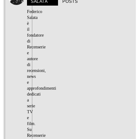
SALATA
POSTS
Federico
Salata
è
il
fondatore
di
Recenserie
e
autore
di
recensioni,
news
e
approfondimenti
dedicati
a
serie
TV
e
film.
Su
Recenserie