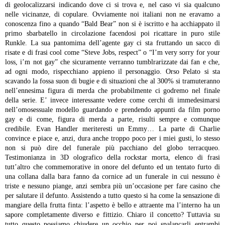
di geolocalizzarsi indicando dove ci si trova e, nel caso vi sia qualcuno
nelle vicinanze, di copulare. Ovviamente noi italiani non ne eravamo a
conoscenza fino a quando “Bald Bear” non si è iscritto e ha acchiappato il
primo sbarbatello in circolazione facendosi poi ricattare in puro stile
Runkle. La sua pantomima dell’agente gay ci sta fruttando un sacco di
risate e di frasi cool come “Steve Jobs, respect” o “I’m very sorry for your
loss, i’m not gay” che sicuramente verranno tumblrarizzate dai fan e che,
ad ogni modo, rispecchiano appieno il personaggio. Orso Pelato si sta
scavando la fossa suon di bugie e di situazioni che al 300% si tramuteranno
nell’ennesima figura di merda che probabilmente ci godremo nel finale
della serie. E’ invece interessante vedere come cerchi di immedesimarsi
nell’omosessuale modello guardando e prendendo appunti da film porno
gay e di come, figura di merda a parte, risulti sempre e comunque
credibile. Evan Handler meriteresti un Emmy…
La parte di Charlie
convince e piace e, anzi, dura anche troppo poco per i miei gusti, lo stesso
non si può dire del funerale più pacchiano del globo terracqueo.
Testimonianza in 3D olografico della rockstar morta, elenco di frasi
tutt’altro che commemorative in onore del defunto ed un tentato furto di
una collana dalla bara fanno da cornice ad un funerale in cui nessuno è
triste e nessuno piange, anzi sembra più un’occasione per fare casino che
per salutare il defunto. Assistendo a tutto questo si ha come la sensazione di
mangiare della frutta finta: l’aspetto è bello e attraente ma l’interno ha un
sapore completamente diverso e fittizio. Chiaro il concetto?
Tuttavia su
tutto questo possiamo chiudere un occhio per poi spalancarli entrambi