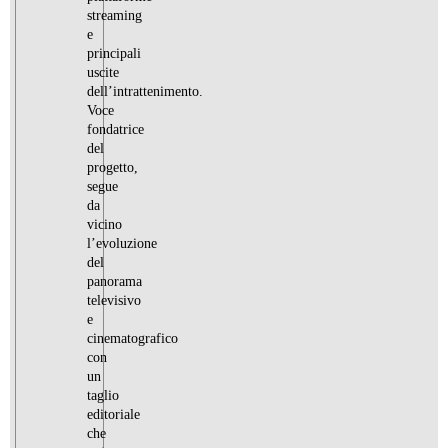
streaming
e
principali
uscite
dell’intrattenimento.
Voce
fondatrice
del
progetto,
segue
da
vicino
l’evoluzione
del
panorama
televisivo
e
cinematografico
con
un
taglio
editoriale
che