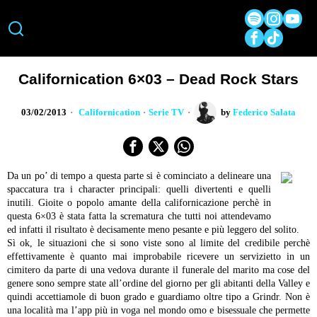
Californication 6×03 – Dead Rock Stars
03/02/2013
Californication
·
Serie TV
by
Federico Salata
Da un po’ di tempo a questa parte si è cominciato a delineare una
spaccatura tra i character principali: quelli divertenti e quelli
inutili. Gioite o popolo amante della californicazione perchè in
questa 6×03 è stata fatta la scrematura che tutti noi attendevamo
ed infatti il risultato è decisamente meno pesante e più leggero del solito.
Sì ok, le situazioni che si sono viste sono al limite del credibile perchè
effettivamente è quanto mai improbabile ricevere un servizietto in un
cimitero da parte di una vedova durante il funerale del marito ma cose del
genere sono sempre state all’ordine del giorno per gli abitanti della Valley e
quindi accettiamole di buon grado e guardiamo oltre tipo a Grindr. Non è
una località ma l’app più in voga nel mondo omo e bisessuale che permette