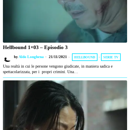
Hellbound 1×03 – Episodio 3
by
Aldo Longhena
21/11/2021
HELLBOUND
·
SERIE TV
Una realtà in cui le persone vengono giudicate, in maniera sadica e
spettacolarizzata, per i propri crimini. Una…