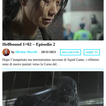
Hellbound 1×02 – Episodio 2
by
Michela Morelli
20/11/2021
HELLBOUND
·
SERIE TV
Dopo l’inaspettato ma meritatissimo successo di Squid Game, i riflettori
sono di nuovo puntati verso la Corea del…