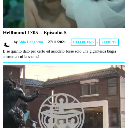
Hellbound 1×05 – Episodio 5
by
Aldo Longhena
27/11/2021
HELLBOUND
·
SERIE TV
E se quanto dato per certo ed assodato fosse solo una gigantesca bugia
attorno a cui la società…