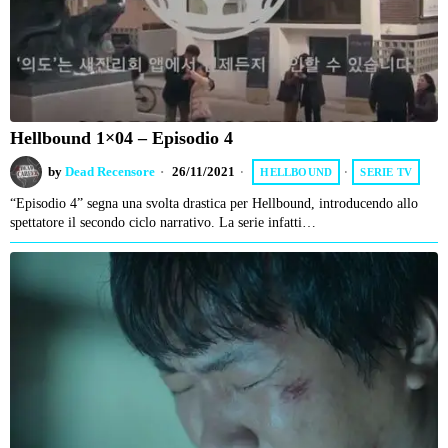
Hellbound 1×04 – Episodio 4
by
Dead Recensore
26/11/2021
HELLBOUND
·
SERIE TV
“Episodio 4” segna una svolta drastica per Hellbound, introducendo allo
spettatore il secondo ciclo narrativo. La serie infatti…