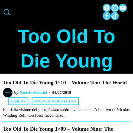
Too Old To
Die Young
Too Old To Die Young 1×10 – Volume Ten: The World
by
Daniele Abbatini
08/07/2019
SERIE TV
·
TOO OLD TO DIE YOUNG
Fin dalla visione del pilot, è stato subito evidente che l’obiettivo di NIcolas
Winding Refn non fosse raccontare…
Too Old To Die Young 1×09 – Volume Nine: The