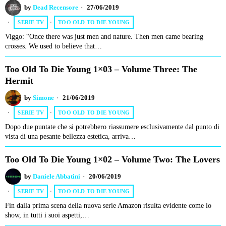
by
Dead Recensore
27/06/2019
SERIE TV
·
TOO OLD TO DIE YOUNG
Viggo: “Once there was just men and nature. Then men came bearing
crosses. We used to believe that…
Too Old To Die Young 1×03 – Volume Three: The
Hermit
by
Simone
21/06/2019
SERIE TV
·
TOO OLD TO DIE YOUNG
Dopo due puntate che si potrebbero riassumere esclusivamente dal punto di
vista di una pesante bellezza estetica, arriva…
Too Old To Die Young 1×02 – Volume Two: The Lovers
by
Daniele Abbatini
20/06/2019
SERIE TV
·
TOO OLD TO DIE YOUNG
Fin dalla prima scena della nuova serie Amazon risulta evidente come lo
show, in tutti i suoi aspetti,…