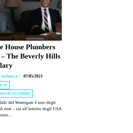
e House Plumbers
 – The Beverly Hills
lary
y
stefano p
07/05/2023
E TV
·
 HOUSE PLUMBERS
dalo del Watergate è uno degli
iù noti – sia all’interno degli USA
 resto…