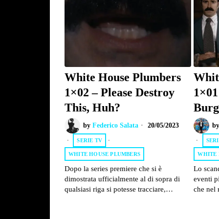
White House Plumbers
Whit
1×02 – Please Destroy
1×01
This, Huh?
Burg
by
Federico Salata
20/05/2023
b
SERIE TV
·
SERI
WHITE HOUSE PLUMBERS
WHITE
Dopo la series premiere che si è
Lo scan
dimostrata ufficialmente al di sopra di
eventi p
qualsiasi riga si potesse tracciare,…
che nel