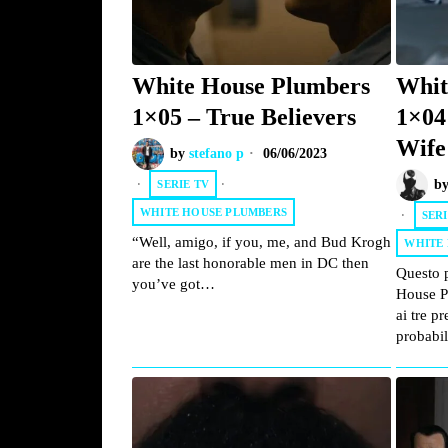
White House Plumbers
Whit
1×05 – True Believers
1×04
Wife
by
stefano p
06/06/2023
b
SERIE TV
·
WHITE HOUSE PLUMBERS
SERI
“Well, amigo, if you, me, and Bud Krogh
WHITE
are the last honorable men in DC then
Questo 
you’ve got…
House P
ai tre p
probab