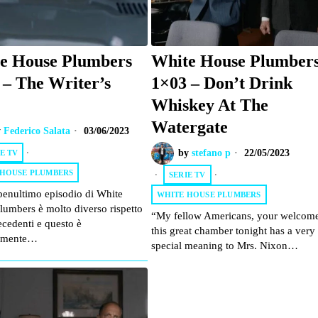
e House Plumbers
White House Plumber
 – The Writer’s
1×03 – Don’t Drink
Whiskey At The
Watergate
y
Federico Salata
03/06/2023
by
stefano p
22/05/2023
E TV
·
 HOUSE PLUMBERS
SERIE TV
·
penultimo episodio di White
WHITE HOUSE PLUMBERS
lumbers è molto diverso rispetto
“My fellow Americans, your welcome
recedenti e questo è
this great chamber tonight has a very
ilmente…
special meaning to Mrs. Nixon…