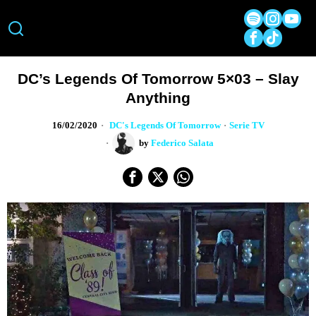
DC’s Legends Of Tomorrow 5×03 – Slay
Anything
16/02/2020
DC's Legends Of Tomorrow
·
Serie TV
by
Federico Salata