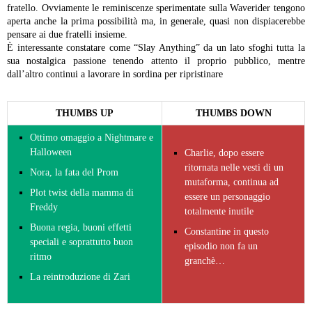
fratello. Ovviamente le reminiscenze sperimentate sulla Waverider tengono
aperta anche la prima possibilità ma, in generale, quasi non dispiacerebbe
pensare ai due fratelli insieme.
È interessante constatare come “Slay Anything” da un lato sfoghi tutta la
sua nostalgica passione tenendo attento il proprio pubblico, mentre
dall’altro continui a lavorare in sordina per ripristinare
THUMBS UP
THUMBS DOWN
Ottimo omaggio a Nightmare e
Halloween
Charlie, dopo essere
ritornata nelle vesti di un
Nora, la fata del Prom
mutaforma, continua ad
Plot twist della mamma di
essere un personaggio
Freddy
totalmente inutile
Buona regia, buoni effetti
Constantine in questo
speciali e soprattutto buon
episodio non fa un
ritmo
granchè…
La reintroduzione di Zari