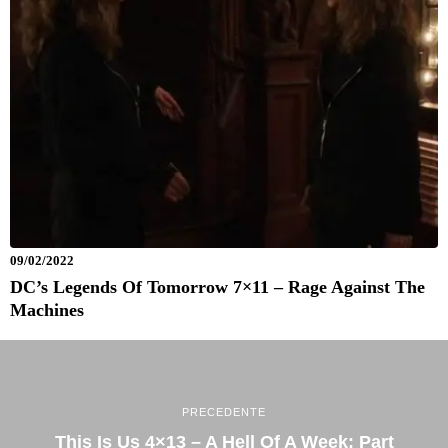
09/02/2022
DC’s Legends Of Tomorrow 7×11 – Rage Against The
Machines
PRECEDENTE
This Is Us 4×13 – A Hell Of A Week: Part