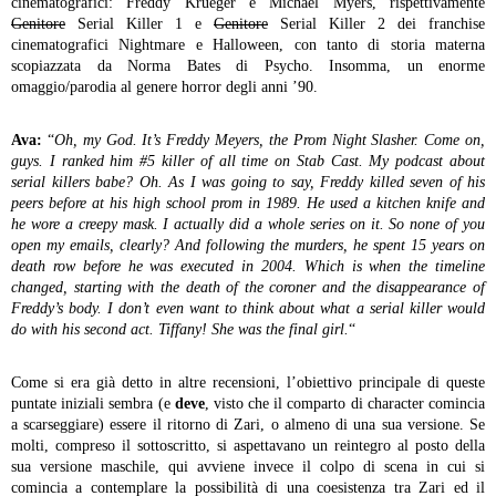
cinematografici: Freddy Krueger e Michael Myers, rispettivamente
Genitore
Serial Killer 1 e
Genitore
Serial Killer 2 dei franchise
cinematografici Nightmare e Halloween, con tanto di storia materna
scopiazzata da Norma Bates di Psycho. Insomma, un enorme
omaggio/parodia al genere horror degli anni ’90.
Ava:
“
Oh, my God. It’s Freddy Meyers, the Prom Night Slasher. Come on,
guys. I ranked him #5 killer of all time on Stab Cast. My podcast about
serial killers babe? Oh. As I was going to say, Freddy killed seven of his
peers before at his high school prom in 1989. He used a kitchen knife and
he wore a creepy mask. I actually did a whole series on it. So none of you
open my emails, clearly? And following the murders, he spent 15 years on
death row before he was executed in 2004. Which is when the timeline
changed, starting with the death of the coroner and the disappearance of
Freddy’s body. I don’t even want to think about what a serial killer would
do with his second act. Tiffany! She was the final girl.
“
Come si era già detto in altre recensioni, l’obiettivo principale di queste
puntate iniziali sembra (e
deve
, visto che il comparto di character comincia
a scarseggiare) essere il ritorno di Zari, o almeno di una sua versione. Se
molti, compreso il sottoscritto, si aspettavano un reintegro al posto della
sua versione maschile, qui avviene invece il colpo di scena in cui si
comincia a contemplare la possibilità di una coesistenza tra Zari ed il