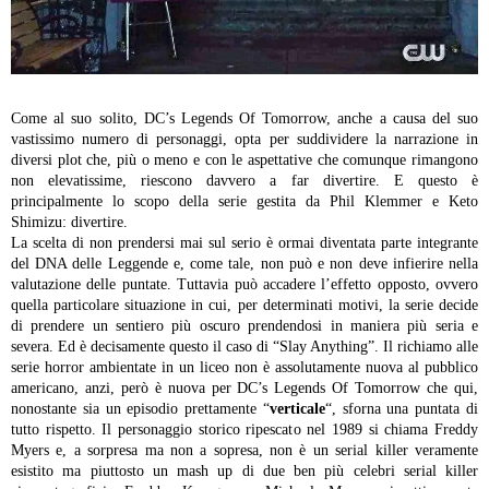
Come al suo solito, DC’s Legends Of Tomorrow, anche a causa del suo
vastissimo numero di personaggi, opta per suddividere la narrazione in
diversi plot che, più o meno e con le aspettative che comunque rimangono
non elevatissime, riescono davvero a far divertire. E questo è
principalmente lo scopo della serie gestita da Phil Klemmer e Keto
Shimizu: divertire.
La scelta di non prendersi mai sul serio è ormai diventata parte integrante
del DNA delle Leggende e, come tale, non può e non deve infierire nella
valutazione delle puntate. Tuttavia può accadere l’effetto opposto, ovvero
quella particolare situazione in cui, per determinati motivi, la serie decide
di prendere un sentiero più oscuro prendendosi in maniera più seria e
severa. Ed è decisamente questo il caso di “Slay Anything”.
Il richiamo alle
serie horror ambientate in un liceo non è assolutamente nuova al pubblico
americano, anzi, però è nuova per DC’s Legends Of Tomorrow che qui,
nonostante sia un episodio prettamente “
verticale
“, sforna una puntata di
tutto rispetto. Il personaggio storico ripescato nel 1989 si chiama Freddy
Myers e, a sorpresa ma non a sopresa, non è un serial killer veramente
esistito ma piuttosto un mash up di due ben più celebri serial killer