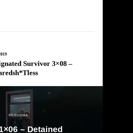
2019
ignated Survivor 3×08 –
aredsh*tless
PROSSIMA
1×06 – Detained