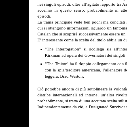
nei singoli episodi: oltre all’agitato rapporto tra
accenno in questo senso, probabilmente in attes
episodi.
La trama principale vede ben pochi ma concitati 
cui si ottengono informazioni riguardo un fanto
Catalan che si scoprirà successivamente essere un t
E’ interessante come la scelta del titolo abbia un du
“The Interrogation” si ricollega sia all’int
Kirkman ad opera dei Governatori dei singoli 
“The Traitor” ha il doppio collegamento con il 
con la spia/traditore americana, l’allenatore 
leggera, Brad Weston;
Ciò potrebbe ancora di più sottolineare la volontà
diatribe internazionali ed interne, un’altra rivo
probabilmente, si tratta di una accurata scelta stilis
Indipendentemente da ciò, a Designated Survivor se