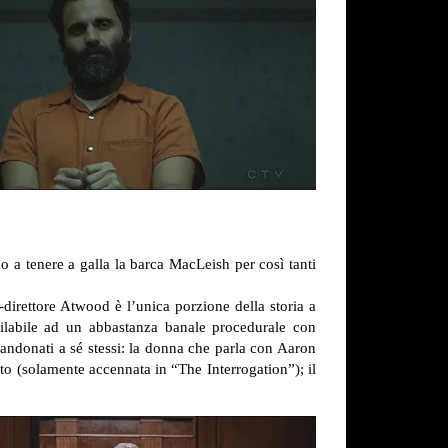
o a tenere a galla la barca MacLeish per così tanti
e-direttore Atwood è l’unica porzione della storia a
imilabile ad un abbastanza banale procedurale con
bandonati a sé stessi: la donna che parla con Aaron
to (solamente accennata in “The Interrogation”); il