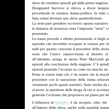
show da ventidue episodi già dalla prima stagione.
Designated Survivor si ritrova a dover tempor
procedurale di caratura drama-politica. In tutto c
fatto ormai divenire uno show
quattordicinale.
La serie pare prendere eccessivo spunto narrativ
la distanza di sicurezza vista l’impronta “seria”
presentato.
La trama procede a rilento presentando sì degli s
episodio che dovrebbe occupare la visione per circ
nulli per quanto concerne il procedere della stori
ossia che l’unico sopravvissuto al disastro a
all’attentato, ponga lo stesso Peter MacLeish 
episodi alla conclusione della stagione. C’è quind
episodi ponendo l’accento su
come
sia riuscito ad 
Posto in essere tutto ciò, è da notare che la story
procedere con la narrazione della trama orizzont
veramente pochi spunti narrativi. Sono inoltre da 
al porto; la questione della droga di cui si accen
generale Cochrane che proponeva un piano per desti
L’influenza di
Quantico
è da recepire, oltre che 
all’interno dello show, anche nella quantità semp