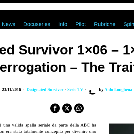
News
Docuseries
Info
Pilot
Rubriche
Spin
ed Survivor 1×06 – 1
terrogation – The Trai
23/11/2016
Designated Survivor
·
Serie TV
by
Aldo Longhena
di una valida spalla seriale da parte della ABC ha
n era stato totalmente concepito per divenire uno