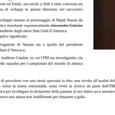
 Aaron ed Emily, ora anche a Seth è stato concesso un
a di sviluppi in questa direzione nei successivi
sviluppi intorno al personaggio di Majid Nassar da
matico mandante soprannominato
Alessandro Cattelan
raditore degli stessi Stati Uniti d’America.
plice significato:
errogatorio di Nassar, sia a quello del presidente
Stati d’America;
traditore Catalan, su cui l’FBI sta investigando, sia
della squadra per i campionati del mondo di atletica
 di procedere con una storia spezzata in due: una rivolta all’analisi de
lta verso la trama orizzontale, ossia verso la ricerca da parte dell’F
tica per ricollegare la titolazione della puntata al suo intero arco narrativ
rve una spinta non indifferente per rimanere a galla.