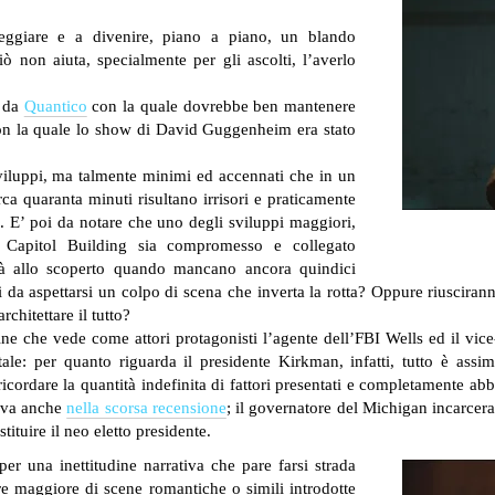
eggiare e a divenire, piano a piano, un blando
iò non aiuta, specialmente per gli ascolti, l’averlo
o da
Quantico
con la quale dovrebbe ben mantenere
 con la quale lo show di David Guggenheim era stato
viluppi, ma talmente minimi ed accennati che in un
a quaranta minuti risultano irrisori e praticamente
a. E’ poi da notare che uno degli sviluppi maggiori,
l Capitol Building sia compromesso e collegato
già allo scoperto quando mancano ancora quindici
i da aspettarsi un colpo di scena che inverta la rotta? Oppure riuscirann
architettare il tutto?
line che vede come attori protagonisti l’agente dell’FBI Wells ed il vic
ale: per quanto riguarda il presidente Kirkman, infatti, tutto è ass
ricordare la quantità indefinita di fattori presentati e completamente ab
nava anche
nella scorsa recensione
; il governatore del Michigan incarcera
tuire il neo eletto presidente.
per una inettitudine narrativa che pare farsi strada
re maggiore di scene romantiche o simili introdotte