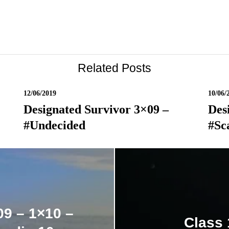
Related Posts
12/06/2019
10/06/
Designated Survivor 3×09 –
Des
#undecided
#sc
9 – 1×10 –
Class 