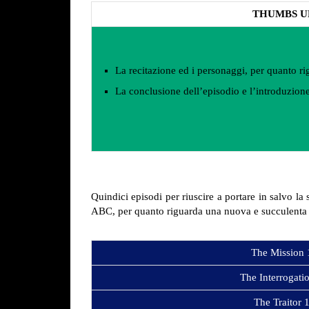
THUMBS U
La recitazione ed i personaggi, per quanto ri
La conclusione dell’episodio e l’introduzione
Quindici episodi per riuscire a portare in salvo la 
ABC, per quanto riguarda una nuova e succulenta s
The Mission
The Interrogati
The Traitor 