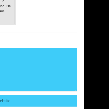
 le
lico. Ha
 sue