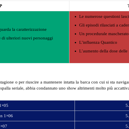
P
Le numerose questioni lasci
Gli episodi rilasciati a cad
guarda la caratterizzazione
Un procedurale mascherato
 di ulteriori nuovi personaggi
L’influenza Quantico
L’aumento della dose delle
stagione o per riuscire a mantenere intatta la barca con cui si sta navig
palla seriale, abbia condannato uno show altrimenti molto più accattiv
 1×05
5.
on 1×06
5.
1×07
5.