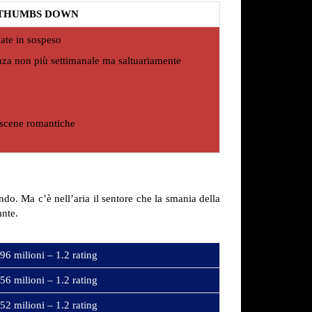
THUMBS DOWN
ate in sospeso
enza non più settimanale ma saltuariamente
 scene romantiche
ando. Ma c’è nell’aria il sentore che la smania della
ante.
96 milioni – 1.2 rating
56 milioni – 1.2 rating
52 milioni – 1.2 rating