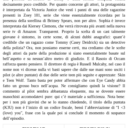
decisamente poco credibile.
Per quanto concerne gli attori, la protagonista
è interpretata da Victoria Justice che vestì i panni di una delle ragazzine
presenti in Zoey 101, serie che viene essenzialmente ricordata per la
presenza della sorellina di Britney Spears, non per altro. Sophia è invece
interpretata dai Kiersey Clemons, che verrà ritrovata più avanti nella nuova
serie tv di Amazon: Transparent.
Proprio la scelta di un cast talmente
giovane è sintomo, in certe scene, di alcuni dubbi anagrafici: quant’è
credibile che un ragazzo come Tommy (Casey Deidrick) sia un detective
della polizia? Ora, non possiamo esserne certi, ma crediamo che le scelte
degli attori da parte della produzione si siano essenzialmente basate sul
bell’aspetto e su nessun’altro metro di giudizio. E il Rasoio di Occam
rafforza questo pensiero.
Il direttore di regia è Russell Mulcahy, nel caso il
nome non vi dicesse nulla vi basti sapere che dalle sue mani sono usciti i
pilot (e altre puntate) di due delle serie teen più seguite e apprezzate: Skin
e Teen Wolf. Tanto basta per poter affermare che con Eye Candy abbia
fatto un grosso buco nell’acqua.
Ne consigliamo quindi la visione?
Il
commento al pilot sembra abbastanza eloquente, ma se doveste essere
masochisti accomodatevi pure: qui c’è materiale a sufficienza.
Nota bene:
per i non più giovini che se lo stanno chiedendo, il titolo della puntata
(K3U) non è l’inizio di un codice fiscale, bensì l’abbreviazione di “I <3
(love) you”, frase con la quale poi si conclude il momento di suspance
dell’episodio.