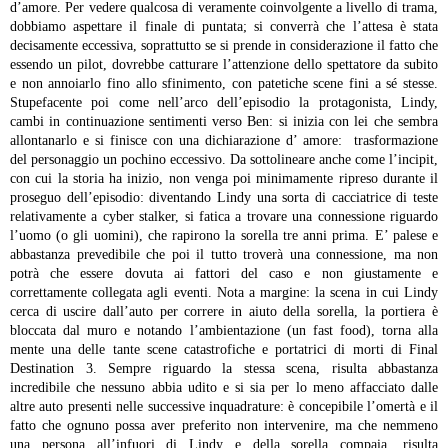
d’amore. Per vedere qualcosa di veramente coinvolgente a livello di trama,
dobbiamo aspettare il finale di puntata; si converrà che l’attesa è stata
decisamente eccessiva, soprattutto se si prende in considerazione il fatto che
essendo un pilot, dovrebbe catturare l’attenzione dello spettatore da subito
e non annoiarlo fino allo sfinimento, con patetiche scene fini a sé stesse.
Stupefacente poi come nell’arco dell’episodio la protagonista, Lindy,
cambi in continuazione sentimenti verso Ben: si inizia con lei che sembra
allontanarlo e si finisce con una dichiarazione d’ amore: trasformazione
del personaggio un pochino eccessivo.
Da sottolineare anche come l’incipit,
con cui la storia ha inizio, non venga poi minimamente ripreso durante il
proseguo dell’episodio: diventando Lindy una sorta di cacciatrice di teste
relativamente a cyber stalker, si fatica a trovare una connessione riguardo
l’uomo (o gli uomini), che rapirono la sorella tre anni prima.
E’ palese e
abbastanza prevedibile che poi il tutto troverà una connessione, ma non
potrà che essere dovuta ai fattori del caso e non giustamente e
correttamente collegata agli eventi.
Nota a margine: la scena in cui Lindy
cerca di uscire dall’auto per correre in aiuto della sorella, la portiera è
bloccata dal muro e notando l’ambientazione (un fast food), torna alla
mente una delle tante scene catastrofiche e portatrici di morti di Final
Destination 3. Sempre riguardo la stessa scena, risulta abbastanza
incredibile che nessuno abbia udito e si sia per lo meno affacciato dalle
altre auto presenti nelle successive inquadrature: è concepibile l’omertà e il
fatto che ognuno possa aver preferito non intervenire, ma che nemmeno
una persona all’infuori di Lindy e della sorella compaia, risulta