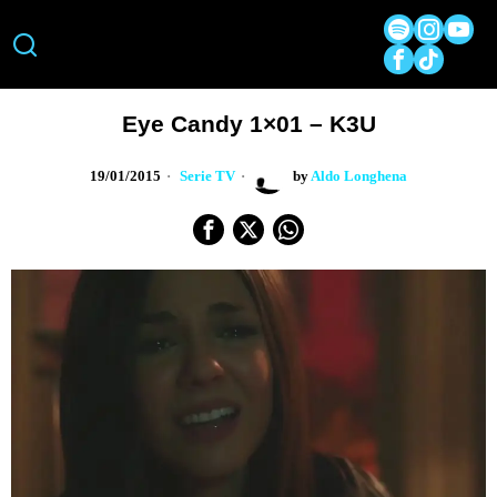
Eye Candy 1×01 – K3U
19/01/2015
Serie TV
by
Aldo Longhena