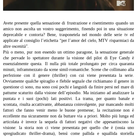
Avete presente quella sensazione di frustrazione e risentimento quando un
amico non ascolta un vostro suggerimento, finendo poi in una situazione
deprecabile e contorta? Bene, trasponetela nel mondo delle serie tv ed
applicate al consiglio l’etichetta “per l’amor del cielo, MTV risparmiaci da
altre oscenità”.
Più o meno, pur non essendo un ottimo paragone, la sensazione generale
che pervade lo spettatore durante la visione del pilot di Eye Candy è
essenzialmente questa. Il nulla più totale prolungato per circa quaranta
minuti, inframmezzato da scene simil-romantiche. Scene che collimano alla
perfezione con il genere (thriller) con cui viene presentata la serie.
Ovviamente qualche spiraglio e flebile segnale che richiamano il genere in
questione ci sono, ma sono così pochi e languidi da finire persi nel mare di
pattume scaturito dalla visione dell’episodio.
Ma iniziamo ad analizzare la
puntata e i suoi (pochi) lati positivi. La trama, per quanto banale e
scontata, risulta accattivante, abbastanza coinvolgente, pur mancando molti
fattori che fanno venir meno le buone premesse; la recitazione non è
eccellente ma sicuramente non da buttare via a priori.
Molto più lunga ed
articolata è invece la sequela di fattori negativi che appesantiscono la
visione: la storia non ci viene presentata per quello che è (ossia uno
spregiudicato thriller-drama), bensì come pallida e squallida storiella