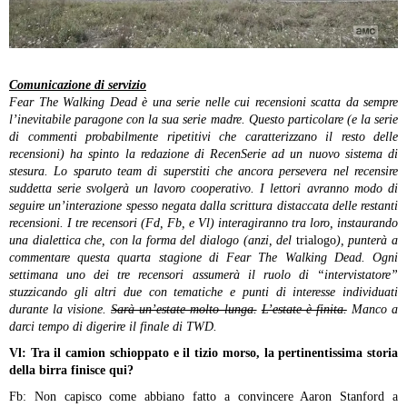
Comunicazione di servizio
Fear The Walking Dead è una serie nelle cui recensioni scatta da sempre
l’inevitabile paragone con la sua serie madre. Questo particolare (e la serie
di commenti probabilmente ripetitivi che caratterizzano il resto delle
recensioni) ha spinto la redazione di RecenSerie ad un nuovo sistema di
stesura. Lo sparuto team di superstiti che ancora persevera nel recensire
suddetta serie svolgerà un lavoro cooperativo. I lettori avranno modo di
seguire un’interazione spesso negata dalla scrittura distaccata delle restanti
recensioni. I tre recensori (Fd, Fb, e Vl) interagiranno tra loro, instaurando
una dialettica che, con la forma del dialogo (anzi, del
trialogo
), punterà a
commentare questa quarta stagione di Fear The Walking Dead. Ogni
settimana uno dei tre recensori assumerà il ruolo di “intervistatore”
stuzzicando gli altri due con tematiche e punti di interesse individuati
durante la visione.
Sarà un’estate molto lunga.
L’estate è finita.
Manco a
darci tempo di digerire il finale di
TWD.
Vl: Tra il camion schioppato e il tizio morso, la pertinentissima storia
della birra finisce qui?
Fb: Non capisco come abbiano fatto a convincere Aaron Stanford a