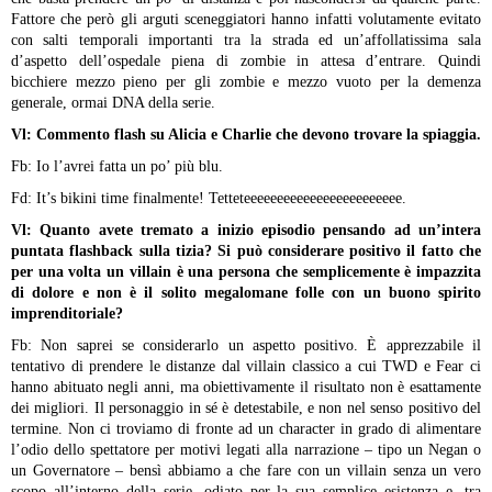
Fattore che però gli arguti sceneggiatori hanno infatti volutamente evitato
con salti temporali importanti tra la strada ed un’affollatissima sala
d’aspetto dell’ospedale piena di zombie in attesa d’entrare. Quindi
bicchiere mezzo pieno per gli zombie e mezzo vuoto per la demenza
generale, ormai DNA della serie.
Vl: Commento flash su Alicia e Charlie che devono trovare la spiaggia.
Fb: Io l’avrei fatta un po’ più blu.
Fd: It’s bikini time finalmente! Tetteteeeeeeeeeeeeeeeeeeeeeeee.
Vl: Quanto avete tremato a inizio episodio pensando ad un’intera
puntata flashback sulla tizia? Si può considerare positivo il fatto che
per una volta un villain è una persona che semplicemente è impazzita
di dolore e non è il solito megalomane folle con un buono spirito
imprenditoriale?
Fb: Non saprei se considerarlo un aspetto positivo. È apprezzabile il
tentativo di prendere le distanze dal villain classico a cui TWD e Fear ci
hanno abituato negli anni, ma obiettivamente il risultato non è esattamente
dei migliori. Il personaggio in sé è detestabile, e non nel senso positivo del
termine. Non ci troviamo di fronte ad un character in grado di alimentare
l’odio dello spettatore per motivi legati alla narrazione – tipo un Negan o
un Governatore – bensì abbiamo a che fare con un villain senza un vero
scopo all’interno della serie, odiato per la sua semplice esistenza e, tra