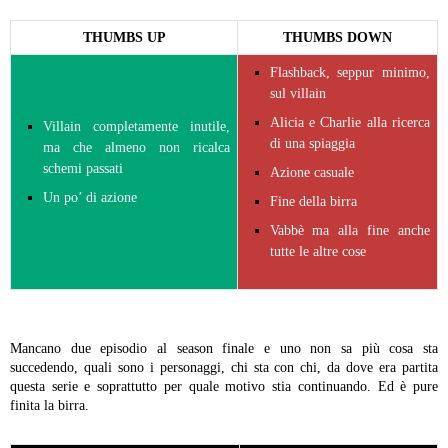
THUMBS UP
THUMBS DOWN
Flashback, seppur minimo,
sul villain
Alicia e Charlie alla ricerca
Villain completamente inutile,
di una spiaggia
ma che almeno non ricalca
schemi passati
Azione casuale
Un po’ di azione
Fine della birra
Vabbè ma alla fine anche
tutte le altre cose
Mancano due episodio al season finale e uno non sa più cosa sta
succedendo, quali sono i personaggi, chi sta con chi, da dove era partita
questa serie e soprattutto per quale motivo stia continuando. Ed è pure
finita la birra.