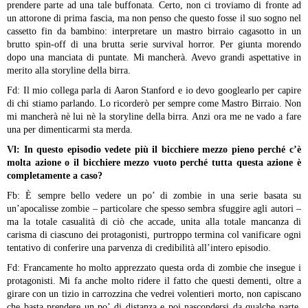
prendere parte ad una tale buffonata. Certo, non ci troviamo di fronte ad
un attorone di prima fascia, ma non penso che questo fosse il suo sogno nel
cassetto fin da bambino: interpretare un mastro birraio cagasotto in un
brutto spin-off di una brutta serie survival horror. Per giunta morendo
dopo una manciata di puntate. Mi mancherà. Avevo grandi aspettative in
merito alla storyline della birra.
Fd: Il mio collega parla di Aaron Stanford e io devo googlearlo per capire
di chi stiamo parlando. Lo ricorderò per sempre come Mastro Birraio. Non
mi mancherà nè lui nè la storyline della birra. Anzi ora me ne vado a fare
una per dimenticarmi sta merda.
Vl: In questo episodio vedete più il bicchiere mezzo pieno perché c’è
molta azione o il bicchiere mezzo vuoto perché tutta questa azione è
completamente a caso?
Fb: È sempre bello vedere un po’ di zombie in una serie basata su
un’apocalisse zombie – particolare che spesso sembra sfuggire agli autori –
ma la totale casualità di ciò che accade, unita alla totale mancanza di
carisma di ciascuno dei protagonisti, purtroppo termina col vanificare ogni
tentativo di conferire una parvenza di credibilità all’intero episodio.
Fd: Francamente ho molto apprezzato questa orda di zombie che insegue i
protagonisti. Mi fa anche molto ridere il fatto che questi dementi, oltre a
girare con un tizio in carrozzina che vedrei volentieri morto, non capiscano
che basta prendere un po’ di distanza e poi nascondersi da qualche parte.