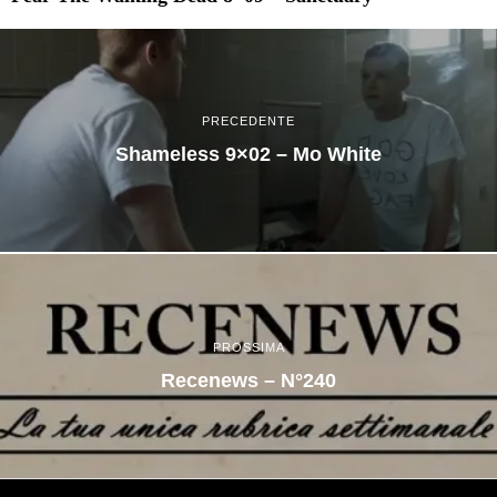
PRECEDENTE
Shameless 9×02 – Mo White
PROSSIMA
Recenews – N°240