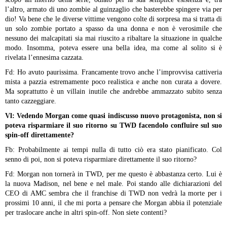
l’altro, armato di uno zombie al guinzaglio che basterebbe spingere via per
dio! Va bene che le diverse vittime vengono colte di sorpresa ma si tratta di
un solo zombie portato a spasso da una donna e non è verosimile che
nessuno dei malcapitati sia mai riuscito a ribaltare la situazione in qualche
modo. Insomma, poteva essere una bella idea, ma come al solito si è
rivelata l’ennesima cazzata.
Fd: Ho avuto paurissima. Francamente trovo anche l’improvvisa cattiveria
mista a pazzia estremamente poco realistica e anche non curata a dovere.
Ma soprattutto è un villain inutile che andrebbe ammazzato subito senza
tanto cazzeggiare.
Vl: Vedendo Morgan come quasi indiscusso nuovo protagonista, non si
poteva risparmiare il suo ritorno su TWD facendolo confluire sul suo
spin-off direttamente?
Fb: Probabilmente ai tempi nulla di tutto ciò era stato pianificato. Col
senno di poi, non si poteva risparmiare direttamente il suo ritorno?
Fd: Morgan non tornerà in TWD, per me questo è abbastanza certo. Lui è
la nuova Madison, nel bene e nel male. Poi stando alle dichiarazioni del
CEO di AMC sembra che il franchise di TWD non vedrà la morte per i
prossimi 10 anni, il che mi porta a pensare che Morgan abbia il potenziale
per traslocare anche in altri spin-off. Non siete contenti?