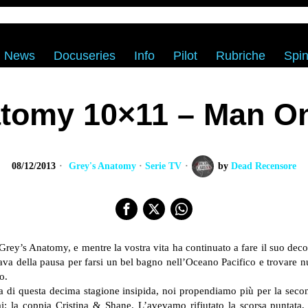
News
Docuseries
Info
Pilot
Rubriche
Spin
atomy 10×11 – Man O
08/12/2013
Grey's Anatomy
·
Serie TV
by
Dead Recensore
 Grey’s Anatomy, e mentre la vostra vita ha continuato a fare il suo de
ittava della pausa per farsi un bel bagno nell’Oceano Pacifico e trovare
o.
da di questa decima stagione insipida, noi propendiamo più per la sec
ai: la coppia Cristina & Shane. L’avevamo rifiutato la scorsa puntata