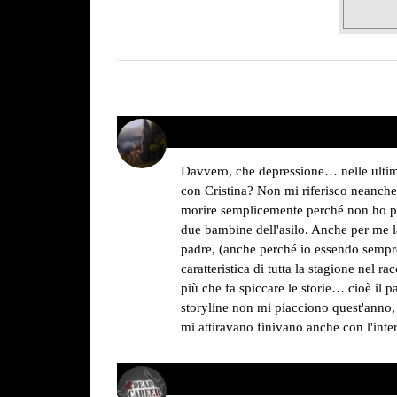
Sava May
09/12/2013 alle 15:31
ha
detto:
Davvero, che depressione… nelle ultime
con Cristina? Non mi riferisco neanche 
morire semplicemente perché non ho per
due bambine dell'asilo. Anche per me la 
padre, (anche perché io essendo sempre 
caratteristica di tutta la stagione nel 
più che fa spiccare le storie… cioè il 
storyline non mi piacciono quest'anno,
mi attiravano finivano anche con l'int
Dead Recensore
10/12/2013 alle 11:30
ha