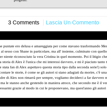
progetto.
3 Comments
Lascia Un Commento
 puntate ero delusa e amareggiata per come stavano trasformando Meredi
al sesso con Shane in particolare, ma all' insieme, culminato con quello 
 niente riconosciuto la vera Cristina in quel momento. Poi il litigio c
storia di Alex è l'unica che mi interessi davvero, e mi è piaciuto tanto 
stata fan di Alex aspettavo questa storia tipo dalla seconda serie!) solo
raccontare le storie, è come se gli autori si siano adagiati da morire, c'è 
padre di Alex non rimarrà per sempre, vogliamo deciderci a far davvero 
 ma le stanno anche gestendo in maniera atroce, che secondo me è il ver
eressarmi grazie al modo in cui le proponevano, ma quest'anno gli auto