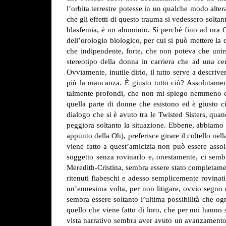
l’orbita terrestre potesse in un qualche modo alter
che gli effetti di questo trauma si vedessero soltan
blasfemia, è un abominio. Sì perchè fino ad ora C
dell’orologio biologico, per cui si può mettere la 
che indipendente, forte, che non poteva che unirs
stereotipo della donna in carriera che ad una c
Ovviamente, inutile dirlo, il tutto serve a descr
più la mancanza. È giusto tutto ciò? Assolutament
talmente profondi, che non mi spiego nemmeno com
quella parte di donne che esistono ed è giusto ci
dialogo che si è avuto tra le Twisted Sisters, qu
peggiora soltanto la situazione. Ebbene, abbiamo q
appunto della Oh), preferisce girare il coltello ne
viene fatto a quest’amicizia non può essere assolu
soggetto senza rovinarlo e, onestamente, ci sem
Meredith-Cristina, sembra essere stato completamen
ritenuti fiabeschi e adesso semplicemente rovinat
un’ennesima volta, per non litigare, ovvio segno 
sembra essere soltanto l’ultima possibilità che o
quello che viene fatto di loro, che per noi hanno s
vista narrativo sembra aver avuto un avanzamento d