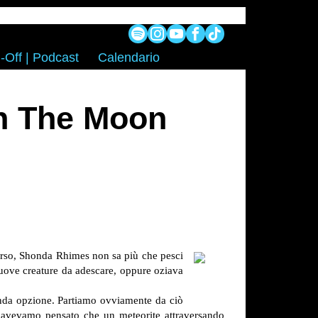
-Off | Podcast
Calendario
n The Moon
corso, Shonda Rhimes non sa più che pesci
 nuove creature da adescare, oppure oziava
onda opzione. Partiamo ovviamente da ciò
, avevamo pensato che un meteorite attraversando