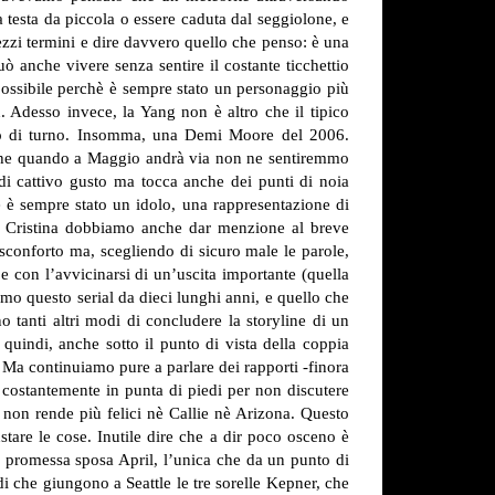
a testa da piccola o essere caduta dal seggiolone, e
zi termini e dire davvero quello che penso: è una
 anche vivere senza sentire il costante ticchettio
o possibile perchè è sempre stato un personaggio più
. Adesso invece, la Yang non è altro che il tipico
etto di turno. Insomma, una Demi Moore del 2006.
sì che quando a Maggio andrà via non ne sentiremmo
 di cattivo gusto ma tocca anche dei punti di noia
 è sempre stato un idolo, una rappresentazione di
i Cristina dobbiamo anche dar menzione al breve
sconforto ma, scegliendo di sicuro male le parole,
e con l’avvicinarsi di un’uscita importante (quella
amo questo serial da dieci lunghi anni, e quello che
o tanti altri modi di concludere la storyline di un
indi, anche sotto il punto di vista della coppia
Ma continuiamo pure a parlare dei rapporti -finora
 costantemente in punta di piedi per non discutere
 non rende più felici nè Callie nè Arizona. Questo
tare le cose. Inutile dire che a dir poco osceno è
 promessa sposa April, l’unica che da un punto di
i che giungono a Seattle le tre sorelle Kepner, che