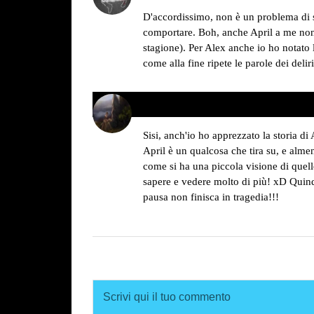
detto:
D'accordissimo, non è un problema di 
comportare. Boh, anche April a me non è
stagione). Per Alex anche io ho notato 
come alla fine ripete le parole dei deli
Sava May
11/12/2013 alle 18:35
ha
detto:
Sisi, anch'io ho apprezzato la storia di 
April è un qualcosa che tira su, e almen
come si ha una piccola visione di quell
sapere e vedere molto di più! xD Quind
pausa non finisca in tragedia!!!