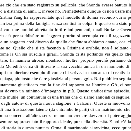
are ciò che era stato registrato su pellicola, che Shonda avesse battuto l
to a distanza di anni. E invece no.
Permettetemi dunque di non usare mez
ristina Yang ha rappresentato quel modello di donna secondo cui si può
carriera prima della famiglia senza sentirsi in colpa. E questo era stat
i con due uomini altrettanto forti e indipendenti, quali Burke e Owen
erta età per soddisfare un leggero prurito si accoppia con il ragazz
ivere un soggetto così diverso da quello che finora abbiamo amato, co
e no. Quello che si sta facendo a Cristina è orribile, non è soltanto
e la Oh sia riuscita a girarli. Shonda ci sta portando via quello che
tare. In maniera atroce, ribadisco.
Inoltre, proprio perchè parliamo d
ando Meredith cerca di ritrovare la sua vecchia amica in un momento di 
ui un ulteriore esempio di come chi scrive, in mancanza di creatività 
lla piaga, piuttosto che dare giustizia al personaggio. Noi pubblico segui
tamente giustificato con la fine del rapporto tra l’attrice e GA, ci son
bra dovuto un minimo d’impegno in più. Questo undicesimo episodio, qu
te inutile, un continuum di una trama che ci siamo annoiati di seguire.
i dagli autori- di questa nuova stagione: i Calzona. Queste si muovono
di una frustrazione latente (da entrambe le parti) di un matrimonio che
gnuna concede all’altra, senza nemmeno credere davvero di poter aggius
empre rappresentato il rapporto ideale, pur nella diversità.
E poi c’è la
i storia in questa puntata. Ormai il matrimonio si avvicina, ecco quind