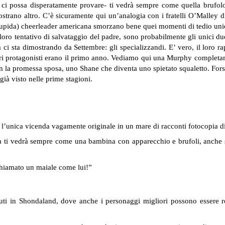
 ci possa disperatamente provare- ti vedrà sempre come quella brufol
dimostrano altro. C’è sicuramente qui un’analogia con i fratelli O’Malle
stupida) cheerleader americana smorzano bene quei momenti di tedio unic
loro tentativo di salvataggio del padre, sono probabilmente gli unici du
ci sta dimostrando da Settembre: gli specializzandi. E’ vero, il loro 
ostri protagonisti erano il primo anno. Vediamo qui una Murphy comple
 la promessa sposa, uno Shane che diventa uno spietato squaletto. Forse 
già visto nelle prime stagioni.
o: l’unica vicenda vagamente originale in un mare di racconti fotocopia di
glia ti vedrà sempre come una bambina con apparecchio e brufoli, anche 
chiamato un maiale come lui!”
i in Shondaland, dove anche i personaggi migliori possono essere rov