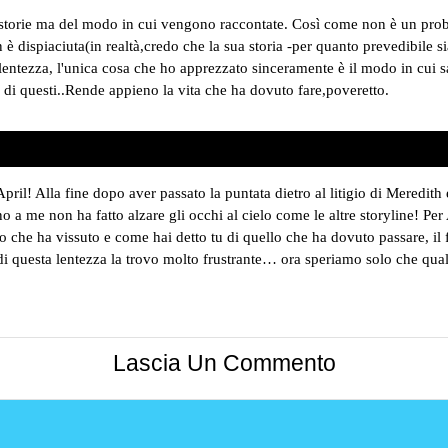
storie ma del modo in cui vengono raccontate. Così come non è un pro
 dispiaciuta(in realtà,credo che la sua storia -per quanto prevedibile s
lentezza, l'unica cosa che ho apprezzato sinceramente è il modo in cui s
ri di questi..Rende appieno la vita che ha dovuto fare,poveretto.
April! Alla fine dopo aver passato la puntata dietro al litigio di Meredith e
o a me non ha fatto alzare gli occhi al cielo come le altre storyline! Pe
o che ha vissuto e come hai detto tu di quello che ha dovuto passare, il
i questa lentezza la trovo molto frustrante… ora speriamo solo che quals
Lascia Un Commento