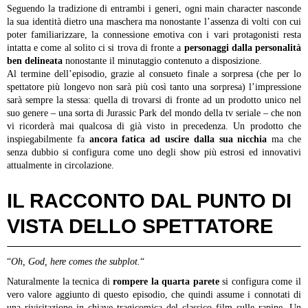
Seguendo la tradizione di entrambi i generi, ogni main character nasconde
la sua identità dietro una maschera ma nonostante l’assenza di volti con cui
poter familiarizzare, la connessione emotiva con i vari protagonisti resta
intatta e come al solito ci si trova di fronte a
personaggi dalla personalità
ben delineata
nonostante il minutaggio contenuto a disposizione.
Al termine dell’episodio, grazie al consueto finale a sorpresa (che per lo
spettatore più longevo non sarà più così tanto una sorpresa) l’impressione
sarà sempre la stessa: quella di trovarsi di fronte ad un prodotto unico nel
suo genere – una sorta di Jurassic Park del mondo della tv seriale – che non
vi ricorderà mai qualcosa di già visto in precedenza.
Un prodotto che
inspiegabilmente fa
ancora fatica ad uscire dalla sua nicchia
ma che
senza dubbio si configura come uno degli show più estrosi ed innovativi
attualmente in circolazione.
IL RACCONTO DAL PUNTO DI
VISTA DELLO SPETTATORE
“
Oh, God, here comes the subplot.
“
Naturalmente la tecnica di
rompere la quarta parete
si configura come il
vero valore aggiunto di questo episodio, che quindi assume i connotati di
una rivisitazione in chiave tragicomica del classico film sulle rapine. Un