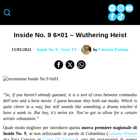
Inside No. 9 6×01 – Wuthering Heist
15/05/2021
Inside No. 9
·
Serie TV
by
Fabrizio Paolino
“
So, if you haven’t already guessed, it is a sort of cross between commedia
dell’arte and a heist movie. I guess because they both use masks. Which is
quite clever in a way, but still sounds like something a drama teacher’d
have a wank to. But hey, it’s series six. You’ve got to allow for a certain
artistic exhaustion.”
Quale modo migliore per introdurre questa
nuova premiere stagionale di
Inside No. 9
, se non utilizzando le parole di Columbina (
Gemma Whelan
aka Yara Greyjoy in
Game Of Thrones
), uno dei protagonisti di questo