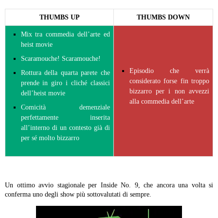
THUMBS UP
THUMBS DOWN
Mix tra commedia dell’arte ed
heist movie
Scaramouche! Scaramouche!
Episodio che verrà
Rottura della quarta parete che
considerato forse fin troppo
prende in giro i cliché classici
bizzarro per i non avvezzi
dell’heist movie
alla commedia dell’arte
Comicità demenziale
perfettamente inserita
all’interno di un contesto già di
per sé molto bizzarro
Un ottimo avvio stagionale per Inside No. 9, che ancora una volta si
conferma uno degli show più sottovalutati di sempre.