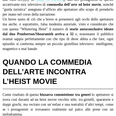
accattivante mix televisivo di
commedia dell’arte ed heist movie
, nonché
“guida turistica” assegnata d’ufficio allo spettatore allo scopo di prenderlo
per mano nel corso della narrazione.
Un breve sunto di ciò che a breve si presenterà agli occhi dello spettatore
ma anche, e soprattutto, falsa modestia autoriale, visto e considerato che
con questa “Whutering Heist” il numero di
storie autoconclusive ideate
dal duo Pemberton/Shearsmith arriva a 32
e, nonostante il pubblico
oramai sappia perfettamente con che tipo di show abbia a che fare, ogni
episodio si conferma sempre un piccolo gioiellino televisivo: intelligente,
magnetico e mai banale.
QUANDO LA COMMEDIA
DELL’ARTE INCONTRA
L’HEIST MOVIE
Come risultato di questa
bizzarra commistione tra generi
lo spettatore si
trova così davanti ad un heist movie vecchio stile, tra gioielli, sparatorie e
doppi giochi, ma recitato con un’enfasi e una teatralità d’altri tempi, come
se i protagonisti si trovassero realmente sul palco alle prese con un
melodramma.