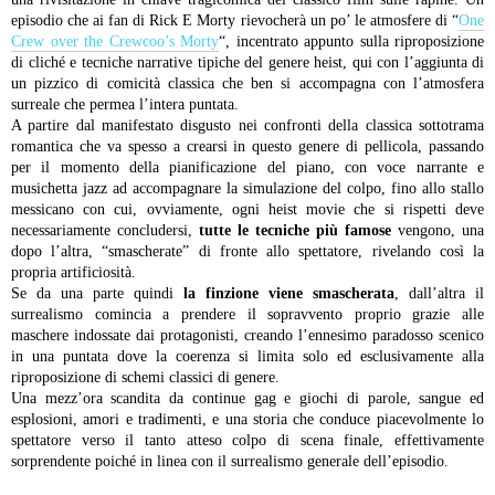
episodio che ai fan di Rick E Morty rievocherà un po’ le atmosfere di “
One
Crew over the Crewcoo’s Morty
“, incentrato appunto sulla riproposizione
di cliché e tecniche narrative tipiche del genere heist, qui con l’aggiunta di
un pizzico di comicità classica che ben si accompagna con l’atmosfera
surreale che permea l’intera puntata.
A partire dal manifestato disgusto nei confronti della classica sottotrama
romantica che va spesso a crearsi in questo genere di pellicola, passando
per il momento della pianificazione del piano, con voce narrante e
musichetta jazz ad accompagnare la simulazione del colpo, fino allo stallo
messicano con cui, ovviamente, ogni heist movie che si rispetti deve
necessariamente concludersi,
tutte le tecniche più famose
vengono, una
dopo l’altra, “smascherate” di fronte allo spettatore, rivelando così la
propria artificiosità.
Se da una parte quindi
la finzione viene smascherata
, dall’altra il
surrealismo comincia a prendere il sopravvento proprio grazie alle
maschere indossate dai protagonisti, creando l’ennesimo paradosso scenico
in una puntata dove la coerenza si limita solo ed esclusivamente alla
riproposizione di schemi classici di genere.
Una mezz’ora scandita da continue gag e giochi di parole, sangue ed
esplosioni, amori e tradimenti, e una storia che conduce piacevolmente lo
spettatore verso il tanto atteso colpo di scena finale, effettivamente
sorprendente poiché in linea con il surrealismo generale dell’episodio.