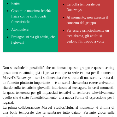
Regia
La bolla temporale dei
Runaways
Costumi e massima fedeltà
fisica con le controparti
Al momento, non azzecca il
fumettistiche
concetto del gruppo
Atomosfera
Per essere principalmente un
teen-drama, gli adulti si
Protagonisti sia gli adulti, che
vedono fin troppo a volte
i giovani
Non si esclude la possibilità che un domani questo gruppo e questo setting
possa tornare attuale, già ci prova con questa serie tv, ma per il momento
Marvel’s Runaways – se ci si dimentica che si tratta di una serie tv tratta da
un fumetto piuttosto importante – è un serial che sembra essere arrivato in
ritardo sulla tematiche giovanili indirizzate ai teenagers; in certi momenti,
fa quasi tenerezza per gli impacciati tentativi di sembrare televisivamente
quello che è stato fumettisticamente: una nuova forma di espressione per i
ragazzi.
La prima collaborazione Marvel Studios/Hulu, al momento, è vittima di
una bolla temporale che fa sembrare tutto datato. Pertanto gioca sulla