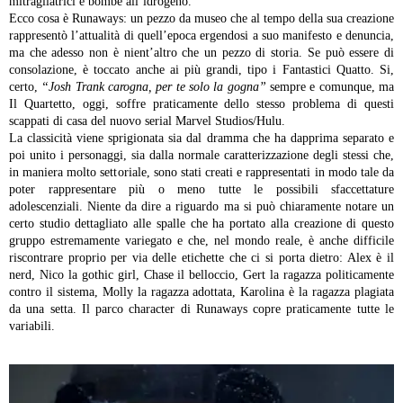
mitragliatrici e bombe all’idrogeno.
Ecco cosa è Runaways: un pezzo da museo che al tempo della sua creazione
rappresentò l’attualità di quell’epoca ergendosi a suo manifesto e denuncia,
ma che adesso non è nient’altro che un pezzo di storia. Se può essere di
consolazione, è toccato anche ai più grandi, tipo i Fantastici Quatto. Si,
certo,
“Josh Trank carogna, per te solo la gogna”
sempre e comunque, ma
Il Quartetto, oggi, soffre praticamente dello stesso problema di questi
scappati di casa del nuovo serial Marvel Studios/Hulu.
La classicità viene sprigionata sia dal dramma che ha dapprima separato e
poi unito i personaggi, sia dalla normale caratterizzazione degli stessi che,
in maniera molto settoriale, sono stati creati e rappresentati in modo tale da
poter rappresentare più o meno tutte le possibili sfaccettature
adolescenziali. Niente da dire a riguardo ma si può chiaramente notare un
certo studio dettagliato alle spalle che ha portato alla creazione di questo
gruppo estremamente variegato e che, nel mondo reale, è anche difficile
riscontrare proprio per via delle etichette che ci si porta dietro: Alex è il
nerd, Nico la gothic girl, Chase il belloccio, Gert la ragazza politicamente
contro il sistema, Molly la ragazza adottata, Karolina è la ragazza plagiata
da una setta. Il parco character di Runaways copre praticamente tutte le
variabili.