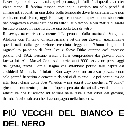
l’aveva spinto ad avvicinarsi a quei personaggi, l’utilità di questi character
viene meno. Il fascino rimane comunque invariato ma solo perché si
rimane intrappolati in una dolce bolla temporale dove le caratteristiche non
cambiano mai. Ecco, oggi Runaways rappresenta questo: uno strumento
ben progettato e collaudato che ha fatto il suo tempo, e ora merita di essere
lustrato e messo in mostra dietro una bella teca di vetro.
Runaways nasce rispettivamente dalla penna e dalla matita di Vaughn e
Alphona con l’intento di accaparrarsi i lettori più giovani, specialmente
quelli nati dalla generazione cresciuta leggendo l’Uomo Ragno. Il
ragnateluto paladino di Stan Lee e Steve Ditko ottenne così successo
perché, nel 1962, nessuno riuscì a farsi comprendere dai giovani come
faceva lui. Alla Marvel Comics di inizio anni 2000 servivano personaggi
del genere, nuovi Uomini Ragno che avrebbero potuto farsi capire dai
cosiddetti Millenials. E infatti, Runaways ebbe un successo pazzesco non
solo perché fu scritta e concepita da artisti di talento – e poi continuata da
altri fuori classe come Joss Whedon – ma soprattutto perché fu “l’uomo”
giusto al momento giusto: un’opera pensata da artisti aventi una tale
sensibilità che riuscirono ad entrare nella testa e nei cuori dei giovani,
tirando fuori qualcosa che li accompagnò nella loro crescita.
PIÙ VECCHI DEL BIANCO E
DEL NERO