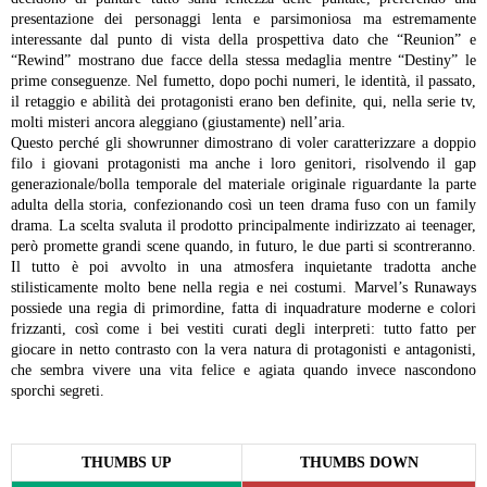
presentazione dei personaggi lenta e parsimoniosa ma estremamente
interessante dal punto di vista della prospettiva dato che “Reunion” e
“Rewind” mostrano due facce della stessa medaglia mentre “Destiny” le
prime conseguenze. Nel fumetto, dopo pochi numeri, le identità, il passato,
il retaggio e abilità dei protagonisti erano ben definite, qui, nella serie tv,
molti misteri ancora aleggiano (giustamente) nell’aria.
Questo perché gli showrunner dimostrano di voler caratterizzare a doppio
filo i giovani protagonisti ma anche i loro genitori, risolvendo il gap
generazionale/bolla temporale del materiale originale riguardante la parte
adulta della storia, confezionando così un teen drama fuso con un family
drama. La scelta svaluta il prodotto principalmente indirizzato ai teenager,
però promette grandi scene quando, in futuro, le due parti si scontreranno.
Il tutto è poi avvolto in una atmosfera inquietante tradotta anche
stilisticamente molto bene nella regia e nei costumi. Marvel’s Runaways
possiede una regia di primordine, fatta di inquadrature moderne e colori
frizzanti, così come i bei vestiti curati degli interpreti: tutto fatto per
giocare in netto contrasto con la vera natura di protagonisti e antagonisti,
che sembra vivere una vita felice e agiata quando invece nascondono
sporchi segreti.
THUMBS UP
THUMBS DOWN