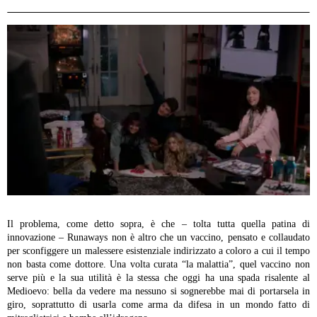
Il problema, come detto sopra, è che – tolta tutta quella patina di
innovazione – Runaways non è altro che un vaccino, pensato e collaudato
per sconfiggere un malessere esistenziale indirizzato a coloro a cui il tempo
non basta come dottore. Una volta curata “la malattia”, quel vaccino non
serve più e la sua utilità è la stessa che oggi ha una spada risalente al
Medioevo: bella da vedere ma nessuno si sognerebbe mai di portarsela in
giro, soprattutto di usarla come arma da difesa in un mondo fatto di