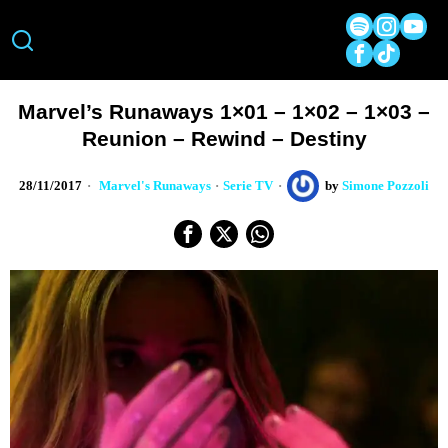
Marvel’s Runaways 1×01 – 1×02 – 1×03 –
Reunion – Rewind – Destiny
28/11/2017
Marvel's Runaways
·
Serie TV
by
Simone Pozzoli