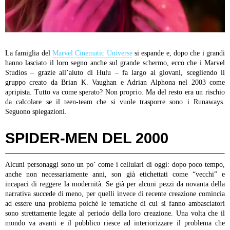
La famiglia del
Marvel Cinematic Universe
si espande e, dopo che i grandi
hanno lasciato il loro segno anche sul grande schermo, ecco che i Marvel
Studios – grazie all’aiuto di Hulu – fa largo ai giovani, scegliendo il
gruppo creato da Brian K. Vaughan e Adrian Alphona nel 2003 come
apripista. Tutto va come sperato? Non proprio. Ma del resto era un rischio
da calcolare se il teen-team che si vuole trasporre sono i Runaways.
Seguono spiegazioni.
SPIDER-MEN DEL 2000
Alcuni personaggi sono un po’ come i cellulari di oggi: dopo poco tempo,
anche non necessariamente anni, son già etichettati come “vecchi” e
incapaci di reggere la modernità. Se già per alcuni pezzi da novanta della
narrativa succede di meno, per quelli invece di recente creazione comincia
ad essere una problema poiché le tematiche di cui si fanno ambasciatori
sono strettamente legate al periodo della loro creazione. Una volta che il
mondo va avanti e il pubblico riesce ad interiorizzare il problema che