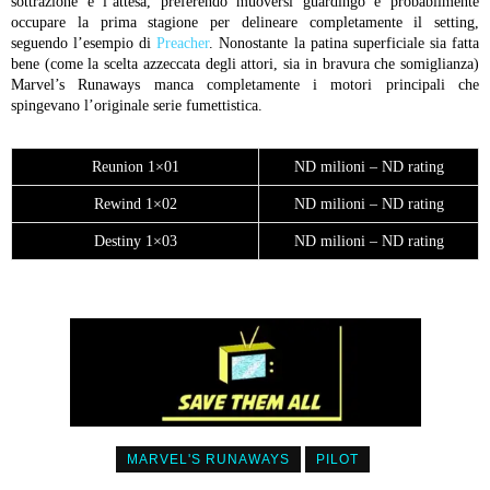
sottrazione e l’attesa, preferendo muoversi guardingo e probabilmente
occupare la prima stagione per delineare completamente il setting,
seguendo l’esempio di
Preacher
. Nonostante la patina superficiale sia fatta
bene (come la scelta azzeccata degli attori, sia in bravura che somiglianza)
Marvel’s Runaways manca completamente i motori principali che
spingevano l’originale serie fumettistica.
Reunion 1×01
ND milioni – ND rating
Rewind 1×02
ND milioni – ND rating
Destiny 1×03
ND milioni – ND rating
MARVEL'S RUNAWAYS
PILOT