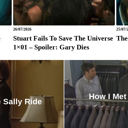
26/07/2026
25/07/
e
Stuart Fails To Save The Universe
The
1×01 – Spoiler: Gary Dies
How I Met
 Sally Ride