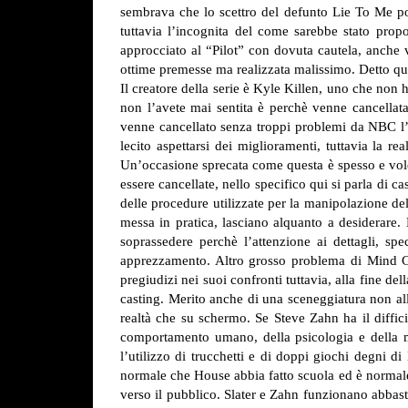
sembrava che lo scettro del defunto Lie To Me po
tuttavia l’incognita del come sarebbe stato prop
approcciato al “Pilot” con dovuta cautela, anche v
ottime premesse ma realizzata malissimo. Detto ques
Il creatore della serie è Kyle Killen, uno che non
non l’avete mai sentita è perchè venne cancellat
venne cancellato senza troppi problemi da NBC l’a
lecito aspettarsi dei miglioramenti, tuttavia la 
Un’occasione sprecata come questa è spesso e volen
essere cancellate, nello specifico qui si parla di c
delle procedure utilizzate per la manipolazione de
messa in pratica, lasciano alquanto a desiderare.
soprassedere perchè l’attenzione ai dettagli, s
apprezzamento.
Altro grosso problema di Mind Ga
pregiudizi nei suoi confronti tuttavia, alla fine del
casting. Merito anche di una sceneggiatura non all’
realtà che su schermo. Se Steve Zahn ha il diffic
comportamento umano, della psicologia e della mo
l’utilizzo di trucchetti e di doppi giochi degni
normale che House abbia fatto scuola ed è normale 
verso il pubblico. Slater e Zahn funzionano abbas