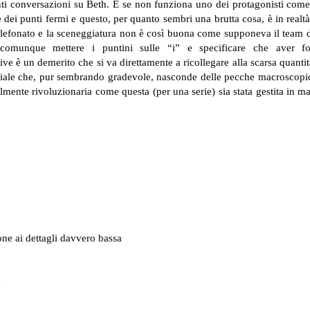
nti conversazioni su Beth. E se non funziona uno dei protagonisti come
 dei punti fermi e questo, per quanto sembri una brutta cosa, è in realtà
 telefonato e la sceneggiatura non è così buona come supponeva il team di
comunque mettere i puntini sulle “i” e specificare che aver foc
tive è un demerito che si va direttamente a ricollegare alla scarsa quant
iciale che, pur sembrando gradevole, nasconde delle pecche macroscopi
lmente rivoluzionaria come questa (per una serie) sia stata gestita in m
ne ai dettagli davvero bassa
e