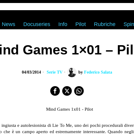
News
Docuseries
Info
Pilot
Rubriche
Spin
ind Games 1×01 – Pil
04/03/2014
Serie TV
by
Federico Salata
e ingiusta e autolesionista di Lie To Me, uno dei pochi procedurali divers
eo che è un campo aperto ed estremamente interessante. Quando negl