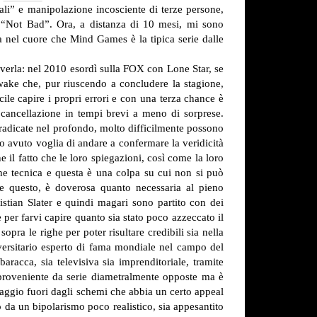
li” e manipolazione incosciente di terze persone,
un “Not Bad”. Ora, a distanza di 10 mesi, mi sono
za nel cuore che Mind Games è la tipica serie dalle
averla: nel 2010 esordì sulla FOX con Lone Star, se
wake che, pur riuscendo a concludere la stagione,
le capire i propri errori e con una terza chance è
a cancellazione in tempi brevi a meno di sorprese.
 radicate nel profondo, molto difficilmente possono
 ho avuto voglia di andare a confermare la veridicità
il fatto che le loro spiegazioni, così come la loro
one tecnica e questa è una colpa su cui non si può
me questo, è doverosa quanto necessaria al pieno
tian Slater e quindi magari sono partito con dei
be per farvi capire quanto sia stato poco azzeccato il
pra le righe per poter risultare credibili sia nella
iversitario esperto di fama mondiale nel campo del
acca, sia televisiva sia imprenditoriale, tramite
 proveniente da serie diametralmente opposte ma è
naggio fuori dagli schemi che abbia un certo appeal
da un bipolarismo poco realistico, sia appesantito