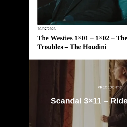
26/07/2026
The Westies 1×01 – 1×02 – Th
Troubles – The Houdini
PRECEDENTE
Scandal 3×11 – Ride