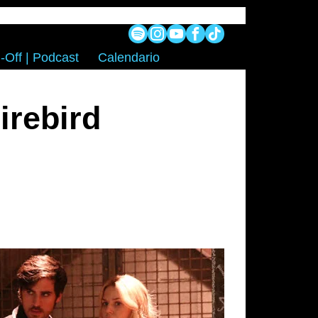
-Off | Podcast
Calendario
irebird