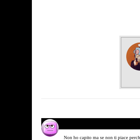
Unknown
30/12/2016 alle 23:05
ha
detto:
Non ho capito ma se non ti piace perch