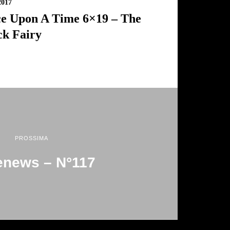
2017
e Upon A Time 6×19 – The
ck Fairy
PROSSIMA
news – N°117