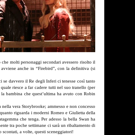
 che molti personaggi secondari avessero risolto il
viene anche in “Firebird”, con la definitiva (si
se davvero il Re degli Inferi ci tenesse così tanto
quale riesce a far cadere tutti nel suo tranello (per
a e la bambina che quest’ultima ha avuto con Robin
errà nella vera Storybrooke; ammesso e non concesso
quanto riguarda i moderni Romeo e Giulietta della
ratagemma che tenga. Per adesso la bella Swan ha
nte tra poche settimane ci sarà un ribaltamento di
contati, a volte, questi sceneggiatori!