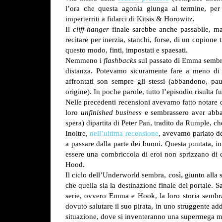
l’ora che questa agonia giunga al termine, per
imperterriti a fidarci di Kitsis & Horowitz.
Il
cliff-hanger
finale sarebbe anche passabile, ma
recitare per inerzia, stanchi, forse, di un copione
questo modo, finti, impostati e spaesati.
Nemmeno i
flashbacks
sul passato di Emma sembr
distanza. Potevamo sicuramente fare a meno di 
affrontati son sempre gli stessi (abbandono, pau
origine). In poche parole, tutto l’episodio risulta f
Nelle precedenti recensioni avevamo fatto notare c
loro
unfinished business
e sembrassero aver abba
spera) dipartita di Peter Pan, tradito da Rumple, ch
Inoltre,
nell’ultima recensione
, avevamo parlato de
a passare dalla parte dei buoni. Questa puntata, inf
essere una combriccola di eroi non sprizzano di c
Hood.
Il ciclo dell’Underworld sembra, così, giunto alla
che quella sia la destinazione finale del portale. 
serie, ovvero Emma e Hook, la loro storia sembr
dovuto salutare il suo pirata, in uno struggente 
situazione, dove si inventeranno una supermega 