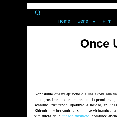
Home
Serie TV
Film
Once U
Nonostante questo episodio dia una svolta alla tr
nelle prossime due settimane, con la penultima p
schermo, risultando ripetitivo e noioso, in lin
Ridendo e scherzando ci stiamo avvicinando alla 
vita intera dalla
season premiere
(complice anche