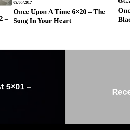
03/05/
09/05/2017
Onc
Once Upon A Time 6×20 – The
2 –
Bla
Song In Your Heart
t 5×01 –
Rece