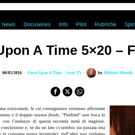
News
Docuseries
Info
Pilot
Rubriche
Spin
pon A Time 5×20 – F
06/05/2016
Once Upon A Time
·
Serie TV
by
Michela Morelli
ama orizzontale, le cui conseguenze verranno affrontate
untata e il doppio
season finale
, “Firebird” non buca lo
ea con l’andazzo di questa seconda metà di stagione.
conclusione e, se da un lato ci sembra sia passata una
 la consueta pausa invernale), dall’altro non vediamo