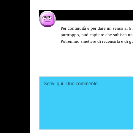
Martin Moody
02/01/2017 alle 08:40
ha
detto:
Per continuità e per dare un senso ai 6
purtroppo, può capitare che subisca u
Potremmo smettere di recensirla e di g