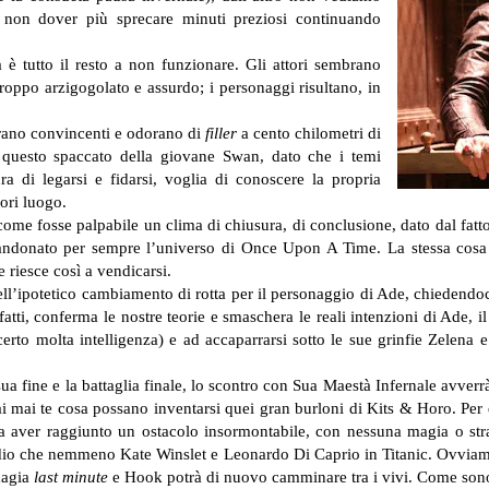
 non dover più sprecare minuti preziosi continuando
 è tutto il resto a non funzionare. Gli attori sembrano
 troppo arzigogolato e assurdo; i personaggi risultano, in
ano convincenti e odorano di
filler
a cento chilometri di
questo spaccato della giovane Swan, dato che i temi
ra di legarsi e fidarsi, voglia di conoscere la propria
uori luogo.
ome fosse palpabile un clima di chiusura, di conclusione, dato dal fatto
ndonato per sempre l’universo di Once Upon A Time. La stessa cosa av
e riesce così a vendicarsi.
ll’ipotetico cambiamento di rotta per il personaggio di Ade, chiedendoci 
atti, conferma le nostre teorie e smaschera le reali intenzioni di Ade, il 
erto molta intelligenza) e ad accaparrarsi sotto le sue grinfie Zelen
 sua fine e la battaglia finale, lo scontro con Sua Maestà Infernale avv
Sai mai te cosa possano inventarsi quei gran burloni di Kits & Horo.
Per 
a aver raggiunto un ostacolo insormontabile, con nessuna magia o st
addio che nemmeno Kate Winslet e Leonardo Di Caprio in Titanic. Ovviame
magia
last minute
e Hook potrà di nuovo camminare tra i vivi. Come sono s