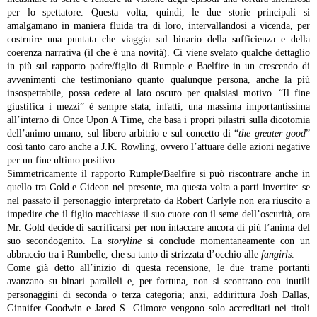
per lo spettatore. Questa volta, quindi, le due storie principali si
amalgamano in maniera fluida tra di loro, intervallandosi a vicenda, per
costruire una puntata che viaggia sul binario della sufficienza e della
coerenza narrativa (il che è una novità). Ci viene svelato qualche dettaglio
in più sul rapporto padre/figlio di Rumple e Baelfire in un crescendo di
avvenimenti che testimoniano quanto qualunque persona, anche la più
insospettabile, possa cedere al lato oscuro per qualsiasi motivo. “Il fine
giustifica i mezzi” è sempre stata, infatti, una massima importantissima
all’interno di Once Upon A Time, che basa i propri pilastri sulla dicotomia
dell’animo umano, sul libero arbitrio e sul concetto di “
the greater good
”
così tanto caro anche a J.K. Rowling, ovvero l’attuare delle azioni negative
per un fine ultimo positivo.
Simmetricamente il rapporto Rumple/Baelfire si può riscontrare anche in
quello tra Gold e Gideon nel presente, ma questa volta a parti invertite: se
nel passato il personaggio interpretato da Robert Carlyle non era riuscito a
impedire che il figlio macchiasse il suo cuore con il seme dell’oscurità, ora
Mr. Gold decide di sacrificarsi per non intaccare ancora di più l’anima del
suo secondogenito. La
storyline
si conclude momentaneamente con un
abbraccio tra i Rumbelle, che sa tanto di strizzata d’occhio alle
fangirls
.
Come già detto all’inizio di questa recensione, le due trame portanti
avanzano su binari paralleli e, per fortuna, non si scontrano con inutili
personaggini di seconda o terza categoria; anzi, addirittura Josh Dallas,
Ginnifer Goodwin e Jared S. Gilmore vengono solo accreditati nei titoli