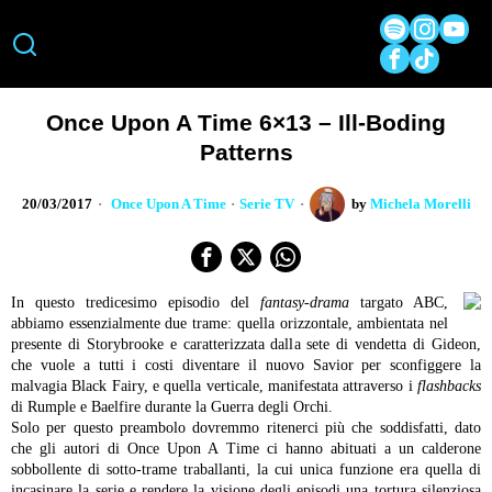
Once Upon A Time 6×13 – Ill-Boding
Patterns
20/03/2017
Once Upon A Time
·
Serie TV
by
Michela Morelli
In questo tredicesimo episodio del
fantasy-drama
targato ABC,
abbiamo essenzialmente due trame: quella orizzontale, ambientata nel
presente di Storybrooke e caratterizzata dalla sete di vendetta di Gideon,
che vuole a tutti i costi diventare il nuovo Savior per sconfiggere la
malvagia Black Fairy, e quella verticale, manifestata attraverso i
flashbacks
di Rumple e Baelfire durante la Guerra degli Orchi.
Solo per questo preambolo dovremmo ritenerci più che soddisfatti, dato
che gli autori di Once Upon A Time ci hanno abituati a un calderone
sobbollente di sotto-trame traballanti, la cui unica funzione era quella di
incasinare la serie e rendere la visione degli episodi una tortura silenziosa