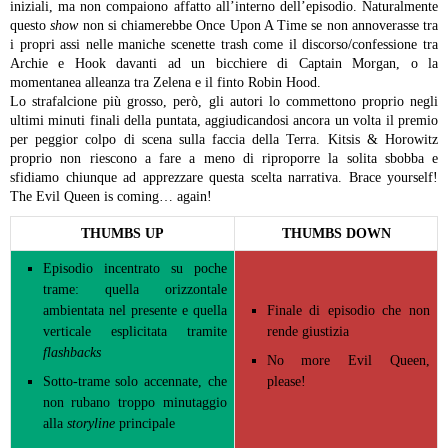
iniziali, ma non compaiono affatto all’interno dell’episodio. Naturalmente
questo
show
non si chiamerebbe Once Upon A Time se non annoverasse tra
i propri assi nelle maniche scenette trash come il discorso/confessione tra
Archie e Hook davanti ad un bicchiere di Captain Morgan, o la
momentanea alleanza tra Zelena e il finto Robin Hood.
Lo strafalcione più grosso, però, gli autori lo commettono proprio negli
ultimi minuti finali della puntata, aggiudicandosi ancora un volta il premio
per peggior colpo di scena sulla faccia della Terra. Kitsis & Horowitz
proprio non riescono a fare a meno di riproporre la solita sbobba e
sfidiamo chiunque ad apprezzare questa scelta narrativa. Brace yourself!
The Evil Queen is coming… again!
THUMBS UP
THUMBS DOWN
Episodio incentrato su poche
trame: quella orizzontale
ambientata nel presente e quella
Finale di episodio che non
verticale esplicitata tramite
rende giustizia
flashbacks
No more Evil Queen,
Sotto-trame solo accennate, che
please!
non rubano troppo minutaggio
alla
storyline
principale