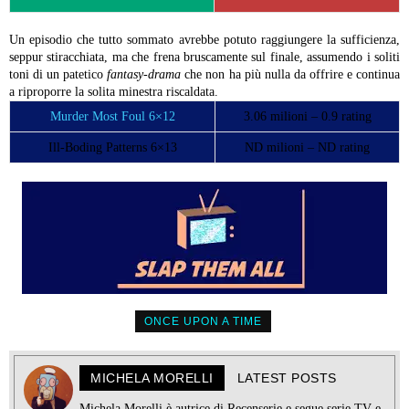
Un episodio che tutto sommato avrebbe potuto raggiungere la sufficienza,
seppur stiracchiata, ma che frena bruscamente sul finale, assumendo i soliti
toni di un patetico
fantasy-drama
che non ha più nulla da offrire e continua
a riproporre la solita minestra riscaldata.
Murder Most Foul 6×12
3.06 milioni – 0.9 rating
Ill-Boding Patterns 6×13
ND milioni – ND rating
ONCE UPON A TIME
MICHELA MORELLI
LATEST POSTS
Michela Morelli è autrice di Recenserie e segue serie TV e