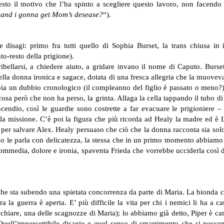
esto il motivo che l’ha spinto a scegliere questo lavoro, non facendo
“
and i gonna get Mom’s desease?
“).
 disagi: primo fra tutti quello di Sophia Burset, la trans chiusa in
o-resto della prigione).
ellarsi, a chiedere aiuto, a gridare invano il nome di Caputo. Burset 
lla donna ironica e sagace, dotata di una fresca allegria che la muoveva
bbia un dubbio cronologico (il compleanno del figlio è passato o meno?)
cosa però che non ha perso, la grinta. Allaga la cella tappando il tubo d
cendio, così le guardie sono costrette a far evacuare le prigioniere –
la missione.
C’è poi la figura che più ricorda ad Healy la madre ed è Lol
a per salvare Alex. Healy persuaso che ciò che la donna racconta sia solo
e parla con delicatezza, la stessa che in un primo momento abbiamo vi
ommedia, dolore e ironia, spaventa Frieda che vorrebbe ucciderla così d
he sta subendo una spietata concorrenza da parte di Maria. La bionda cap
a guerra è aperta. E’ più difficile la vita per chi i nemici li ha a caus
chiare, una delle scagnozze di Maria); lo abbiamo già detto, Piper è ca
? Quell’impercettibile disagio e quel senso di smarrimento che si poss