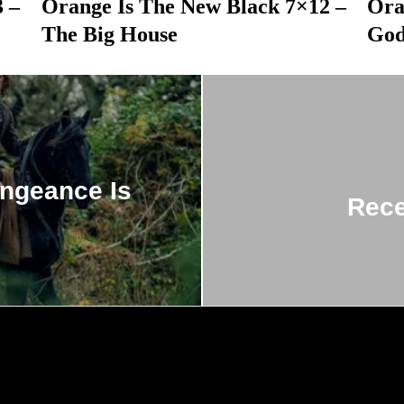
 –
Orange Is The New Black 7×12 –
Ora
The Big House
God
engeance Is
Rece