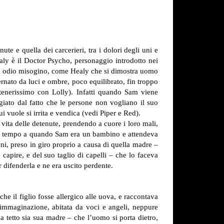
ute e quella dei carcerieri, tra i dolori degli uni e
ly è il Doctor Psycho, personaggio introdotto nei
do odio misogino, come Healy che si dimostra uomo
nato da luci e ombre, poco equilibrato, fin troppo
tenerissimo con Lolly). Infatti quando Sam viene
ggiato dal fatto che le persone non vogliano il suo
 vuole si irrita e vendica (vedi Piper e Red).
ita delle detenute, prendendo a cuore i loro mali,
 nel tempo a quando Sam era un bambino e attendeva
i, preso in giro proprio a causa di quella madre –
capire, e del suo taglio di capelli – che lo faceva
difenderla e ne era uscito perdente.
he il figlio fosse allergico alle uova, e raccontava
 immaginazione, abitata da voci e angeli, neppure
a tetto sia sua madre – che l’uomo si porta dietro,