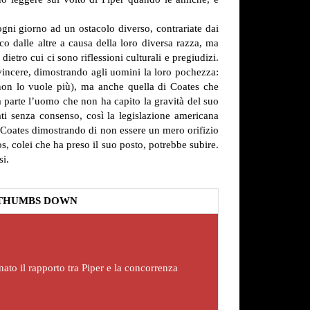
ogni giorno ad un ostacolo diverso, contrariate dai
o dalle altre a causa della loro diversa razza, ma
ietro cui ci sono riflessioni culturali e pregiudizi.
incere, dimostrando agli uomini la loro pochezza:
non lo vuole più), ma anche quella di Coates che
a parte l’uomo che non ha capito la gravità del suo
ati senza consenso, così la legislazione americana
Coates dimostrando di non essere un mero orifizio
s, colei che ha preso il suo posto, potrebbe subire.
si.
THUMBS DOWN
ato il rapporto tra Piper e la concorrenza