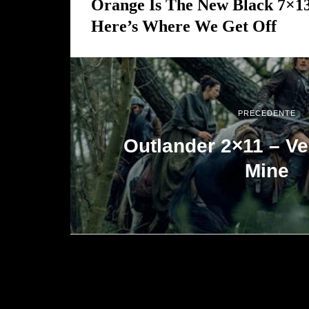
Orange Is The New Black 7×13
Here’s Where We Get Off
PRECEDENTE
Outlander 2×11 – V
Mine