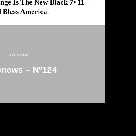
nge Is The New Black 7×11 –
 Bless America
PROSSIMA
news – N°124