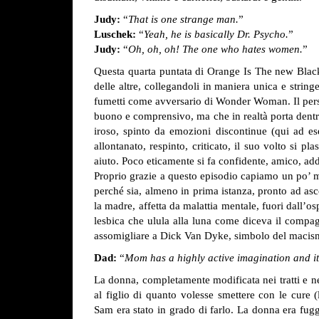
Judy:
“
That is one strange man.
”
Luschek:
“
Yeah, he is basically Dr. Psycho.
”
Judy:
“
Oh, oh, oh! The one who hates women.
”
Questa quarta puntata di Orange Is The new Black, in
delle altre, collegandoli in maniera unica e str
fumetti come avversario di Wonder Woman. Il pers
buono e comprensivo, ma che in realtà porta dentr
iroso, spinto da emozioni discontinue (qui ad e
allontanato, respinto, criticato, il suo volto si 
aiuto. Poco eticamente si fa confidente, amico, add
Proprio grazie a questo episodio capiamo un po’ m
perché sia, almeno in prima istanza, pronto ad as
la madre, affetta da malattia mentale, fuori dall
lesbica che ulula alla luna come diceva il compagn
assomigliare a Dick Van Dyke, simbolo del macismo
Dad:
“
Mom has a highly active imagination and it 
La donna, completamente modificata nei tratti e nel
al figlio di quanto volesse smettere con le cure
Sam era stato in grado di farlo. La donna era fugg