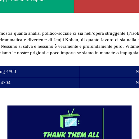
tra quanta analisi politico-sociale ci sia nell’opera struggente (l’isola
drammatica e divertente di Jenjii Kohan, di quanto lavoro ci sia nella
 Nessuno si salva e nessuno è veramente e profondamente puro. Vittime 
biamo le nostre prigioni e poco importa se siamo in manette o impugni
ing 4×03
N
 4×04
N