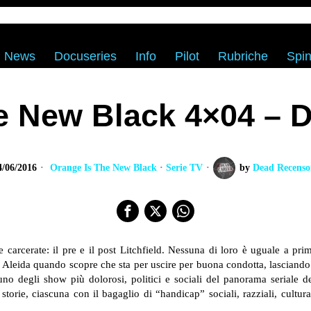
News
Docuseries
Info
Pilot
Rubriche
Spin
e New Black 4×04 – 
4/06/2016
Orange Is The New Black
·
Serie TV
by
Dead Recenso
e carcerate: il pre e il post Litchfield. Nessuna di loro è uguale a pr
leida quando scopre che sta per uscire per buona condotta, lasciando all
uno degli show più dolorosi, politici e sociali del panorama seriale d
storie, ciascuna con il bagaglio di “handicap” sociali, razziali, cultural