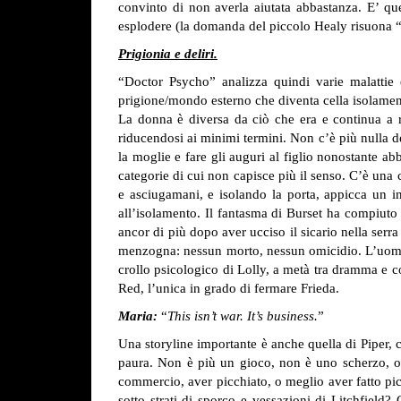
convinto di non averla aiutata abbastanza. E’ qu
esplodere (la domanda del piccolo Healy risuona 
Prigionia e deliri.
“Doctor Psycho” analizza quindi varie malattie e
prigione/mondo esterno che diventa cella isolament
La donna è diversa da ciò che era e continua a rib
riducendosi ai minimi termini. Non c’è più nulla de
la moglie e fare gli auguri al figlio nonostante a
categorie di cui non capisce più il senso. C’è una 
e asciugamani, e isolando la porta, appicca un in
all’isolamento. Il fantasma di Burset ha compiuto 
ancor di più dopo aver ucciso il sicario nella serr
menzogna: nessun morto, nessun omicidio. L’uomo l
crollo psicologico di Lolly, a metà tra dramma e c
Red, l’unica in grado di fermare Frieda.
Maria:
“
This isn’t war. It’s business.
”
Una storyline importante è anche quella di Piper, c
paura. Non è più un gioco, non è uno scherzo, ora l
commercio, aver picchiato, o meglio aver fatto pic
sotto strati di sporco e vessazioni di Litchfield