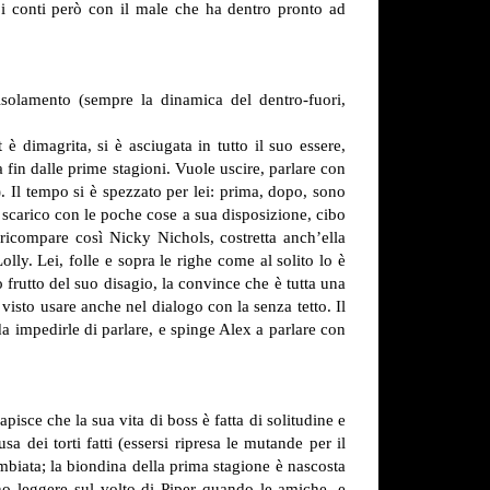
 i conti però con il male che ha dentro pronto ad
 isolamento (sempre la dinamica del dentro-fuori,
è dimagrita, si è asciugata in tutto il suo essere,
 fin dalle prime stagioni. Vuole uscire, parlare con
. Il tempo si è spezzato per lei: prima, dopo, sono
i scarico con le poche cose a sua disposizione, cibo
 ricompare così Nicky Nichols, costretta anch’ella
ly. Lei, folle e sopra le righe come al solito lo è
 frutto del suo disagio, la convince che è tutta una
sto usare anche nel dialogo con la senza tetto. Il
a impedirle di parlare, e spinge Alex a parlare con
isce che la sua vita di boss è fatta di solitudine e
a dei torti fatti (essersi ripresa le mutande per il
mbiata; la biondina della prima stagione è nascosta
ono leggere sul volto di Piper quando le amiche, e