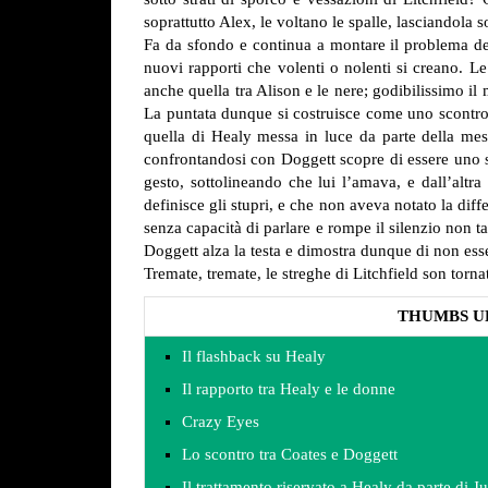
soprattutto Alex, le voltano le spalle, lasciandola 
Fa da sfondo e continua a montare il problema del 
nuovi rapporti che volenti o nolenti si creano. L
anche quella tra Alison e le nere; godibilissimo il 
La puntata dunque si costruisce come uno scontro
quella di Healy messa in luce da parte della me
confrontandosi con Doggett scopre di essere uno st
gesto, sottolineando che lui l’amava, e dall’altr
definisce gli stupri, e che non aveva notato la diff
senza capacità di parlare e rompe il silenzio non t
Doggett alza la testa e dimostra dunque di non esse
Tremate, tremate, le streghe di Litchfield son torna
THUMBS U
Il flashback su Healy
Il rapporto tra Healy e le donne
Crazy Eyes
Lo scontro tra Coates e Doggett
Il trattamento riservato a Healy da parte di 