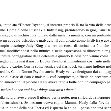
titolata “Doctor Psycho”, si incastra proprio lì, tra la vita delle deten
ingente. Come dicono Luschek e Judy King, prendendolo in giro, Sam Hea
onaggio di inchiostro è turbato dalla malattia mentale, con un profon
o un coagulo psicotico e malvagio. Il complicato uomo in divisa è gover
sempio costringe Judy King a tenere un corso di cucina ma è anche 
plasma, modificandosi nella mimica e nelle espressioni, si dimostra oltra
irittura corteggiatore delle detenute e quando le cose non vanno come lui
eglio come mai il nostro Doctor Psycho si immedesimi così tanto nella v
coltare e capire. Con la solita tecnica del flashback torniamo indietro
’ospedale. Come Doctor Psycho anche Healy veniva denigrato dai compagn
o di classe di Sam e malata -, così complicata, difficile da accettare e 
 americano. Il piccolo Healy aveva fatto a botte con un compagno per 
makes her see and hear things that aren’t there.
”
la natura, aveva preso il giorno per la notte, non si ricordava neppure c
 (l’elettroshock). Se nessuno aveva capito Mamma Healy dalla fervida
ita in nome della sua libertà ed è questa la colpa – pensa che una senz