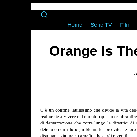
Home
Serie TV
Film
Orange Is Th
2
C’è un confine labilissimo che divide la vita dell
realmente a vivere nel mondo (questo sembra dire A
di demarcazione che corre lungo le direttrici di 
detenute con i loro problemi, le loro vite, le loro 
disumani, vittime e carnefici, bastardi e gentili.