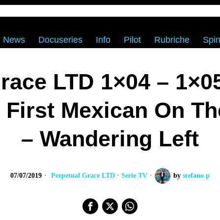
News
Docuseries
Info
Pilot
Rubriche
Spin
race LTD 1×04 – 1×05
 First Mexican On Th
– Wandering Left
07/07/2019
Perpetual Grace LTD
·
Serie TV
by
stefano p