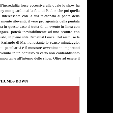
’incredulità forse eccessiva alla quale lo show ha
ley non guardi mai la foto di Paul, e che poi quella
 interessante con la sua telefonata al padre della
uramente rilevanti, il vero protagonista della puntata
ma in questo caso si tratta di un evento in linea con
 ragazzi poterà inevitabilmente ad uno scontro con
sto, in pieno stile Perpetual Grace. Del resto, se la
e. Parlando di Ma, nonostante lo scarso minutaggio,
ui peculiarità è il mostrare avvenimenti importanti
vvenuto in un contesto di certo non contraddistinto
mportante all’interno dello show. Oltre ad essere il
THUMBS DOWN