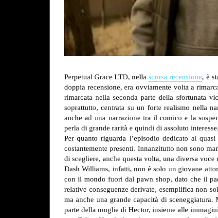
Perpetual Grace LTD, nella
scorsa recensione
, è s
doppia recensione, era ovviamente volta a rimarcar
rimarcata nella seconda parte della sfortunata v
soprattutto, centrata su un forte realismo nella n
anche ad una narrazione tra il comico e la sosp
perla di grande rarità e quindi di assoluto interesse
Per quanto riguarda l’episodio dedicato al quasi
costantemente presenti. Innanzitutto non sono manc
di scegliere, anche questa volta, una diversa voce n
Dash Williams, infatti, non è solo un giovane attor
con il mondo fuori dal pawn shop, dato che il pad
relative conseguenze derivate, esemplifica non sol
ma anche una grande capacità di sceneggiatura. Mol
parte della moglie di Hector, insieme alle immagini