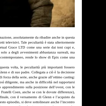
ermazione, assolutamente da ribadire anche in questa
 televisivi. Tale peculiarità è stata ulteriormente
etual Grace LTD come una serie dai toni cupi e,
on solo a degli avvenimenti abbastanza surreali, ma
rn contemporaneo, rende lo show di Epix come una
esta volta, le peculiarità più importanti fossero
lenn e di suo padre. Collegata a ciò è la decisione
i forza della serie, anche grazie all’ottimo casting:
sì diligente, ma anche in difficoltà nel rapportarsi
o apprendimento sulla posizione dell’ovest, con le
 Fratelli Coen, anche se con le dovute differenze),
 finale, con il versamento di Glenn e l’acquisto da
sto episodio, si deve sottolineare anche l’incontro