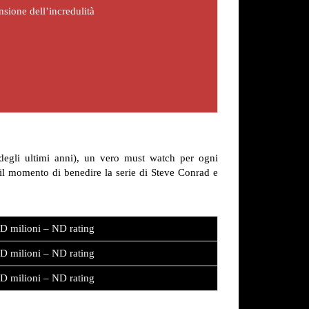
nsione dell’incredulità
degli ultimi anni), un vero must watch per ogni
 il momento di benedire la serie di Steve Conrad e
D milioni – ND rating
D milioni – ND rating
D milioni – ND rating