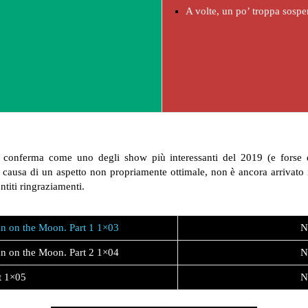
A volte, un po’ troppa sospe
 conferma come uno degli show più interessanti del 2019 (e forse 
 a causa di un aspetto non propriamente ottimale, non è ancora arrivato
ntiti ringraziamenti.
an on the Moon. Part 1 1×03
N
an on the Moon. Part 2 1×04
N
t 1×05
N