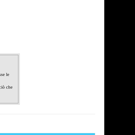
sse le
ciò che