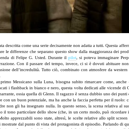
tata descritta come una serie decisamente non adatta a tutti. Questa aff
e le differenze che separano questo show dalla maggioranza dei prodotti
icenda di Felipe G. Usted. Durante il
pilot
, si poteva immaginare Perp
arrazione. Con il passare del tempo, invece, ci si è dovuti abituare n
ensione dell’incredulità. Tutto ciò, combinato con atmosfere da weste
.
 primo Messicano sulla Luna, bisogna subito rimarcare come, anche qu
ati i flashback in bianco e nero, questa volta dedicati alle vicende di G
arrante, ossia quella di Glenn. Il ragazzo è senza dubbio uno dei punti d
e con un buon potenziale, ma ha anche la faccia perfetta per il ruolo: co
re non gli ha insegnato nulla. In questo senso, la scena relativa al su
o il tono particolare dello show (che, in un certo modo, può ricordare i
to apprezzabili sono state, altresì, le scelte relative allo split screen
 mostrate dal punto di vista del protagonista di episodio.
Parlando di que