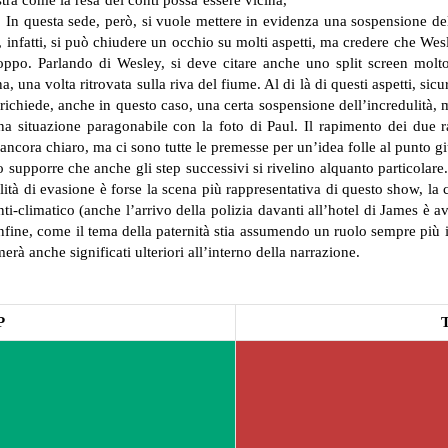
stra come la resa dei conti possa essere vicina,
In questa sede, però, si vuole mettere in evidenza una sospensione dell
 infatti, si può chiudere un occhio su molti aspetti, ma credere che Wes
troppo. Parlando di Wesley, si deve citare anche uno split screen molto
 una volta ritrovata sulla riva del fiume.
Al di là di questi aspetti, sic
 richiede, anche in questo caso, una certa sospensione dell’incredulità, 
 una situazione paragonabile con la foto di Paul. Il rapimento dei due
 ancora chiaro, ma ci sono tutte le premesse per un’idea folle al punto giu
to supporre che anche gli step successivi si rivelino alquanto particolar
tà di evasione è forse la scena più rappresentativa di questo show, la c
i-climatico (anche l’arrivo della polizia davanti all’hotel di James è a
nfine, come il tema della paternità stia assumendo un ruolo sempre più i
erà anche significati ulteriori all’interno della narrazione.
P