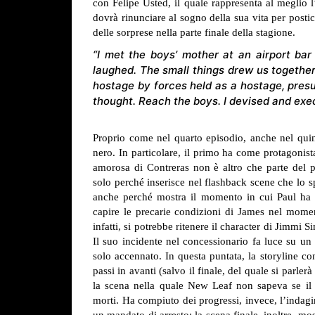
con Felipe Usted, il quale rappresenta al meglio 
dovrà rinunciare al sogno della sua vita per posti
delle sorprese nella parte finale della stagione.
“I met the boys’ mother at an airport bar
laughed. The small things drew us together. 
hostage by forces held as a hostage, pres
thought. Reach the boys. I devised and exe
Proprio come nel quarto episodio, anche nel qui
nero. In particolare, il primo ha come protagonista
amorosa di Contreras non è altro che parte del p
solo perché inserisce nel flashback scene che lo s
anche perché mostra il momento in cui Paul ha s
capire le precarie condizioni di James nel momen
infatti, si potrebbe ritenere il character di Jimmi
Il suo incidente nel concessionario fa luce su un
solo accennato.
In questa puntata, la storyline co
passi in avanti (salvo il finale, del quale si parle
la scena nella quale New Leaf non sapeva se il t
morti. Ha compiuto dei progressi, invece, l’indagi