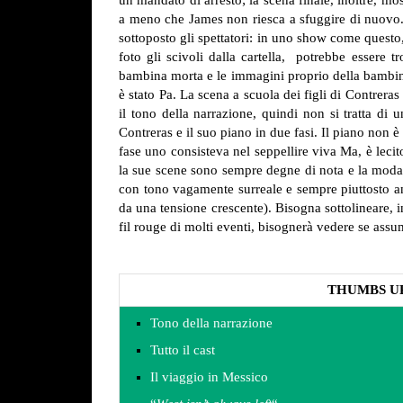
un mandato di arresto; la scena finale, inoltre, mo
a meno che James non riesca a sfuggire di nuovo. 
sottoposto gli spettatori: in uno show come questo,
foto gli scivoli dalla cartella, potrebbe essere 
bambina morta e le immagini proprio della bambina,
è stato Pa. La scena a scuola dei figli di Contreras
il tono della narrazione, quindi non si tratta di
Contreras e il suo piano in due fasi. Il piano non è
fase uno consisteva nel seppellire viva Ma, è leci
la sue scene sono sempre degne di nota e la modali
con tono vagamente surreale e sempre piuttosto ant
da una tensione crescente).
Bisogna sottolineare, i
fil rouge di molti eventi, bisognerà vedere se assum
THUMBS U
Tono della narrazione
Tutto il cast
Il viaggio in Messico