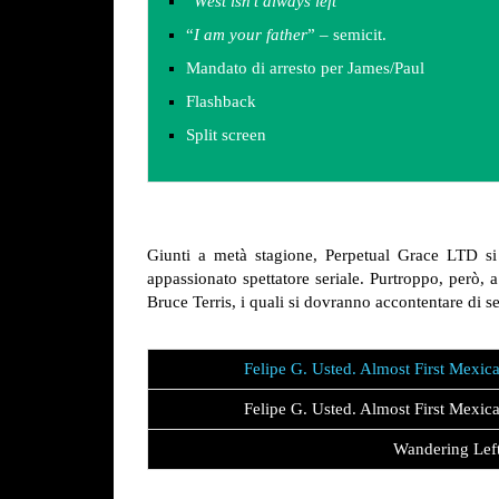
“
West isn’t always left
“
“
I am your father
” – semicit.
Mandato di arresto per James/Paul
Flashback
Split screen
Giunti a metà stagione, Perpetual Grace LTD si
appassionato spettatore seriale. Purtroppo, però,
Bruce Terris, i quali si dovranno accontentare di se
Felipe G. Usted. Almost First Mexic
Felipe G. Usted. Almost First Mexic
Wandering Lef