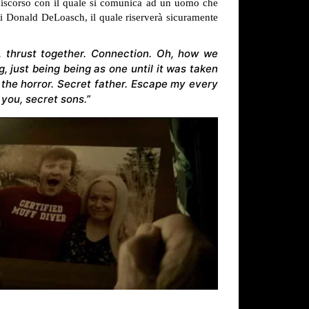
l discorso con il quale si comunica ad un uomo che
 di Donald DeLoasch, il quale riserverà sicuramente
e, thrust together. Connection. Oh, how we
g, just being being as one until it was taken
the horror. Secret father. Escape my every
you, secret sons.”