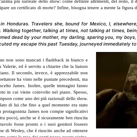
l’anima più surreale dello show: come definire altrimenti, del resto, i
cipare un certificato di morte? Infine, bisogna tenere a mente la figura
 in Honduras. Travelers she, bound for Mexico, I, elsewher
Walking together, talking at times, not talking at times, bein
umed dead by your mother, my darling, sparing you, my boys, 
cuted my escape this past Tuesday, journeyed immediately to 
nto non sono mancati i flashback in bianco e
 Valerie, ed è servito a chiarire che la liaison
iano. Il secondo, invece, è apprezzabile non
pettatore ha visto nelle puntate precedenti, ma
celto James. Inoltre, quelle immagini fanno
to in cui viene coinvolto nel piano. Spesso,
 Simpson come uno dei più razionali dello show.
 lato di lui che fino a quel momento era stato
n protagonista James non compie significativi
rà tra poco), anche se è sicuramente ben riuscita
avolo fosse pronto o i suoi genitori fossero
ne di Wesley, che è riuscito anche ad ottenere