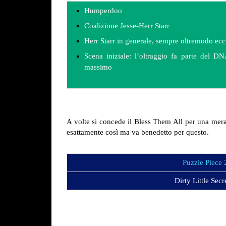
Humperdoo
Coalizione Jesse-Herr Starr
Herr Starr in generale, sempre oltremodo ecc
Scena iniziale: l’oltraggio fa parte del D
massimo
A volte si concede il Bless Them All per una mera s
esattamente così ma va benedetto per questo.
Puzzle Piece
Dirty Little Sec