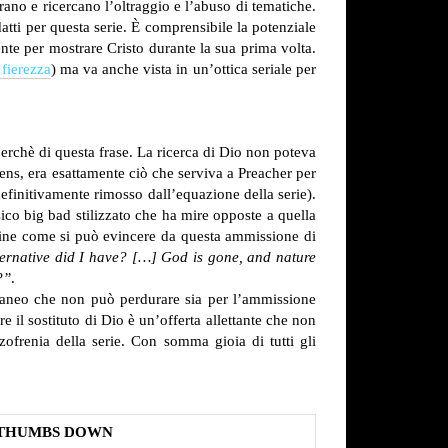
ano e ricercano l’oltraggio e l’abuso di tematiche.
tti per questa serie.
È comprensibile la potenziale
ente per mostrare Cristo durante la sua prima volta.
 fierezza
) ma va anche vista in un’ottica seriale per
erchè di questa frase. La ricerca di Dio non poteva
ens, era esattamente ciò che serviva a Preacher per
efinitivamente rimosso dall’equazione della serie).
sico big bad stilizzato che ha mire opposte a quella
edine come si può evincere da questa ammissione di
ternative did I have? […] God is gone, and nature
?”
.
ntaneo che non può perdurare sia per l’ammissione
e il sostituto di Dio è un’offerta allettante che non
ofrenia della serie. Con somma gioia di tutti gli
THUMBS DOWN