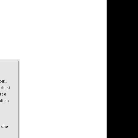
oni,
rie si
st e
li su
e che