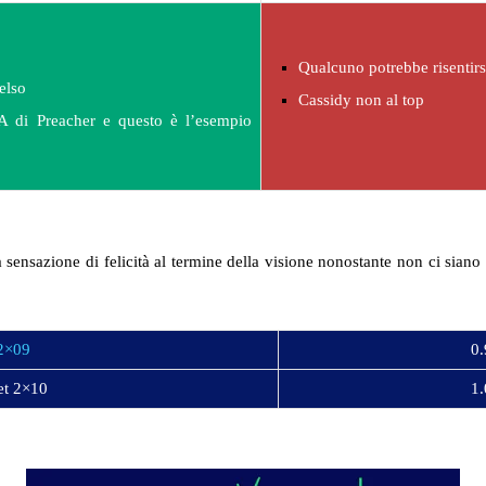
Qualcuno potrebbe risentirsi
elso
Cassidy non al top
NA di Preacher e questo è l’esempio
ensazione di felicità al termine della visione nonostante non ci siano tu
 2×09
0.
ret 2×10
1.