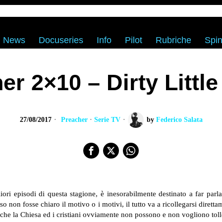
News
Docuseries
Info
Pilot
Rubriche
Spin
er 2×10 – Dirty Little
27/08/2017
Preacher
·
Serie TV
by
Federico Salata
liori episodi di questa stagione, è inesorabilmente destinato a far par
non fosse chiaro il motivo o i motivi, il tutto va a ricollegarsi diretta
 che la Chiesa ed i cristiani ovviamente non possono e non vogliono toll