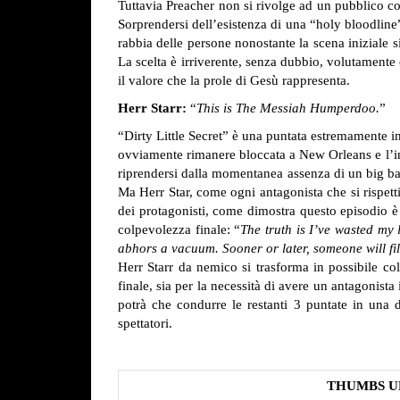
Tuttavia Preacher non si rivolge ad un pubblico co
Sorprendersi dell’esistenza di una “holy bloodline”
rabbia delle persone nonostante la scena iniziale s
La scelta è irriverente, senza dubbio, volutamente 
il valore che la prole di Gesù rappresenta.
Herr Starr:
“
This is The Messiah Humperdoo.
”
“Dirty Little Secret” è una puntata estremamente i
ovviamente rimanere bloccata a New Orleans e l’int
riprendersi dalla momentanea assenza di un big bad
Ma Herr Star, come ogni antagonista che si rispetti
dei protagonisti, come dimostra questo episodio è
colpevolezza finale: “
The truth is I’ve wasted my
abhors a vacuum. Sooner or later, someone will fi
Herr Starr da nemico si trasforma in possibile c
finale, sia per la necessità di avere un antagonista
potrà che condurre le restanti 3 puntate in una 
spettatori.
THUMBS U