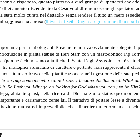
nsono e rispettoso, quanto piuttosto a quel gruppo di spettatori che ador
 direttamente discendente da Gesù vuol dire non essere gli spettatori ada
ia stata molto curata nel dettaglio senza rendere il tutto un mero espedi
oltraggiosa e scabrosa (
il tweet di Seth Rogen a riguardo ne dimostra la
mportante per la mitologia di Preacher e non va ovviamente spiegato il p
roduzione in pianta stabile di Herr Starr, con un mastodontico Pip Torr
 (perchè è chiarissimo a tutti che Il Santo Degli Assassini non è stato d
, ha molteplici sfumature di carattere e pertanto non rappresenta il clas
 anzi piuttosto bravo nella pianificazione e nella gestione delle sue p
 life serving someone who cannot rule. I became disillusioned. What al
ll it. So I ask you Why go on looking for God when you can just be Him
ollega, aiutante quasi, nella ricerca di Dio ma è uno status quo mome
 importante e carismatico come lui. Il tentativo di portare Jesse a diventar
direzione nuova ed imprevedibile che alimenterà ulteriormente la schiz
P