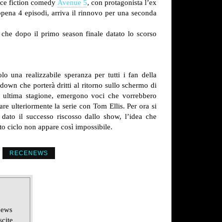
nce fiction comedy
Avenue 5
, con protagonista l’ex
pena 4 episodi, arriva il rinnovo per una seconda
che dopo il primo season finale datato lo scorso
o una realizzabile speranza per tutti i fan della
tdown che porterà dritti al ritorno sullo schermo di
 ultima stagione, emergono voci che vorrebbero
uare ulteriormente la serie con Tom Ellis. Per ora si
 dato il successo riscosso dallo show, l’idea che
sto ciclo non appare così impossibile.
RECENEWS
news
scite