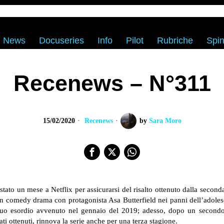
News
Docuseries
Info
Pilot
Rubriche
Spin
Recenews – N°311
15/02/2020
Recenews
by
Sara Moro
stato un mese a Netflix per assicurarsi del risalto ottenuto dalla sec
en comedy drama con protagonista Asa Butterfield nei panni dell’adoles
suo esordio avvenuto nel gennaio del 2019; adesso, dopo un secondo c
tati ottenuti, rinnova la serie anche per una terza stagione.