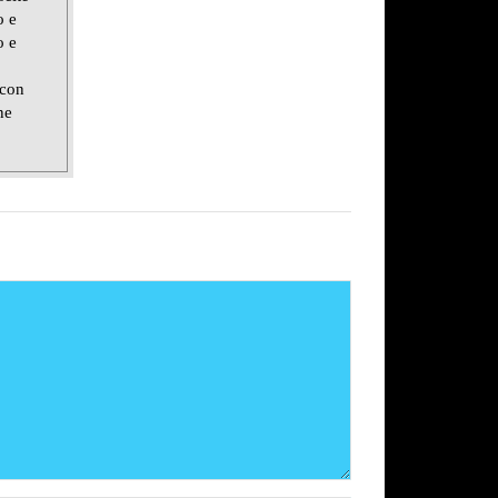
o e
o e
 con
ne