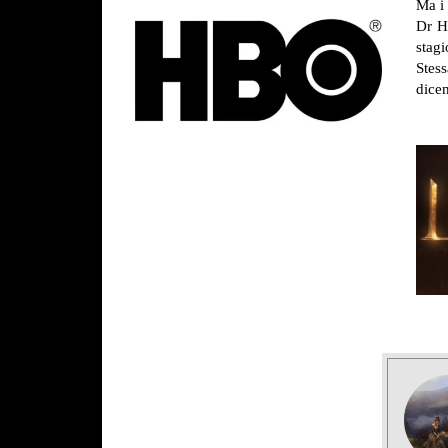
Ma i
Dr H
stagi
Stes
dicem