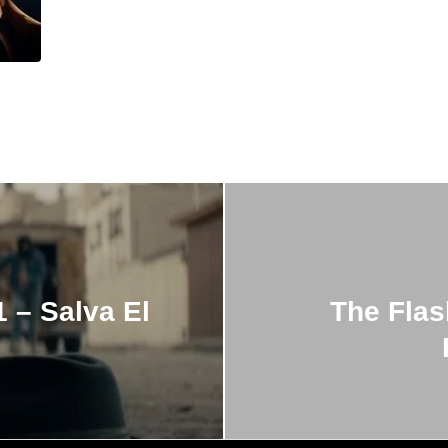
 – Salva El
The Flas