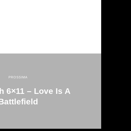
PROSSIMA
h 6×11 – Love Is A
Battlefield