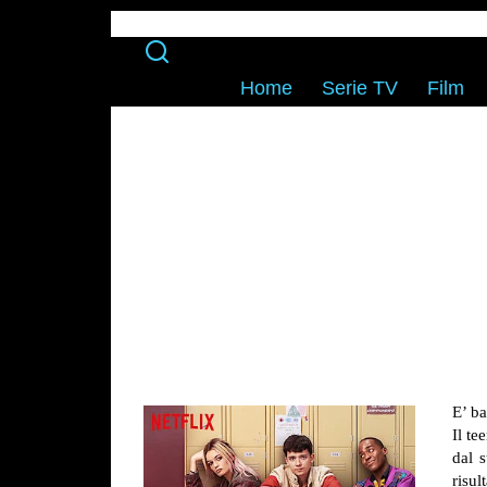
Home
Serie TV
Film
E’ ba
Il te
dal 
risul