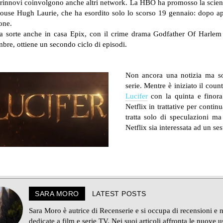
 rinnovi coinvolgono anche altri network. La HBO ha promosso la scie
ouse Hugh Laurie, che ha esordito solo lo scorso 19 gennaio: dopo ap
one.
sa sorte anche in casa Epix, con il crime drama Godfather Of Harlem 
bre, ottiene un secondo ciclo di episodi.
Non ancora una notizia ma sol
serie. Mentre è iniziato il coun
Lucifer
con la quinta e finora
Netflix in trattative per contin
tratta solo di speculazioni ma
Netflix sia interessata ad un se
SARA MORO
LATEST POSTS
Sara Moro è autrice di Recenserie e si occupa di recensioni e 
dedicate a film e serie TV. Nei suoi articoli affronta le nuove u