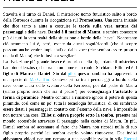
Stavolta è il turno di Daniel, il misterioso uomo futuristico salito a bordo
della Kerberos durante la ricognizione sul
Prometheus
. Una scena iniziale
che dice tanto e aiuta a costruire le
teorie sulla vera natura dei
personaggi
e della nave.
Daniel è il marito di Maura
, e sembra conoscere
più di tutti la vera realtà della situazione a bordo della “nave”. Nonostante
ciò nemmeno lui è, però, esente da questi sogni/ricordi (che si scopre
possono anche venire impiantati) e dalla voce (che sembra essere proprio
quella di Maura) che lo invita a svegliarsi.
La rivelazione più grande invece è proprio quella riguardante il misterioso
bambino silenzioso, che ora ha un nome e un ruolo. Si chiama Elliot ed è
il
figlio di Maura e Daniel
. Sin dal
pilot
questo bambino ha rappresentato
una specie di
MacGuffin
. Conteso prima tra i personaggi a bordo della
nave come causa delle sventure della Kerberos, poi dal padre di Maura
(siamo proprio sicuri che sia il padre?) per
consegnargli l’artefatto a
forma di piramide
. Mentre continua a rimanere ignoto il potere di questa
piramide, così come un po’ tutta la tecnologia futuristica, di cui sembrano
essere dotati i personaggi in contatto con l’esterno della nave, è impossibile
non notare una cosa.
Elliot si celava proprio sotto la tomba
, presente nel
mondo accessibile attraverso il passaggio nella cabina di Maura. In più,
Daniel sembra ad accennare al fatto che Maura non ricordi nulla di suo
figlio proprio perché lei sembra averlo voluto rimuovere. Due indizi
abbastanza ghiotti per non pensare a una possibile svolta in stile
Eternal