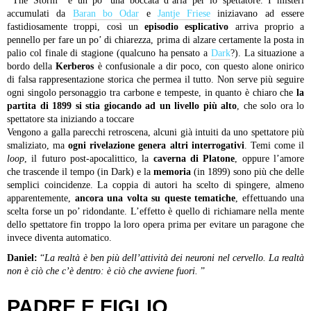
“
The Storm
“
è un po’ una boccata d’aria per lo spettatore. I misteri
accumulati da
Baran bo Odar
e
Jantje Friese
iniziavano ad essere
fastidiosamente troppi, così un
episodio esplicativo
arriva proprio a
pennello per fare un po’ di chiarezza, prima di alzare certamente la posta in
palio col finale di stagione (qualcuno ha pensato a
Dark
?). La situazione a
bordo della
Kerberos
è confusionale a dir poco, con questo alone onirico
di falsa rappresentazione storica che permea il tutto. Non serve più seguire
ogni singolo personaggio tra carbone e tempeste, in quanto è chiaro che
la
partita di 1899 si stia giocando ad un livello più alto
, che solo ora lo
spettatore sta iniziando a toccare
Vengono a galla parecchi retroscena, alcuni già intuiti da uno spettatore più
smaliziato, ma
ogni rivelazione genera altri interrogativi
. Temi come il
loop
, il futuro post-apocalittico, la
caverna di Platone
, oppure l’amore
che trascende il tempo (in Dark) e la
memoria
(in 1899) sono più che delle
semplici coincidenze. La coppia di autori ha scelto di spingere, almeno
apparentemente,
ancora una volta su queste tematiche
, effettuando una
scelta forse un po’ ridondante. L’effetto è quello di richiamare nella mente
dello spettatore fin troppo la loro opera prima per evitare un paragone che
invece diventa automatico.
Daniel:
“
La realtà è ben più dell’attività dei neuroni nel cervello. La realtà
non è ciò che c’è dentro: è ciò che avviene fuori.
”
PADRE E FIGLIO