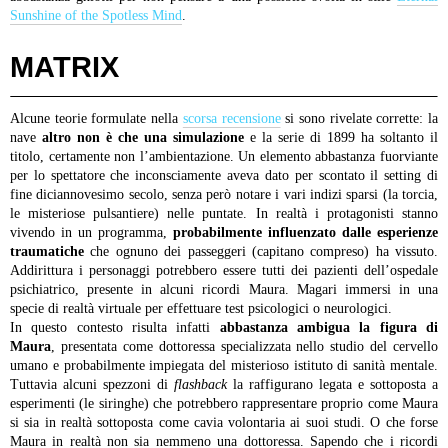
Sunshine of the Spotless Mind
.
MATRIX
Alcune teorie formulate nella
scorsa recensione
si sono rivelate corrette: la
nave
altro non è che una simulazione
e la serie di 1899 ha soltanto il
titolo, certamente non l’ambientazione. Un elemento abbastanza fuorviante
per lo spettatore che inconsciamente aveva dato per scontato il setting di
fine diciannovesimo secolo, senza però notare i vari indizi sparsi (la torcia,
le misteriose pulsantiere) nelle puntate. In realtà i protagonisti stanno
vivendo in un programma,
probabilmente influenzato dalle esperienze
traumatiche
che ognuno dei passeggeri (capitano compreso) ha vissuto.
Addirittura i personaggi potrebbero essere tutti dei pazienti dell’ospedale
psichiatrico, presente in alcuni ricordi Maura. Magari immersi in una
specie di realtà virtuale per effettuare test psicologici o neurologici.
In questo contesto risulta infatti
abbastanza ambigua la figura di
Maura
, presentata come dottoressa specializzata nello studio del cervello
umano e probabilmente impiegata del misterioso istituto di sanità mentale.
Tuttavia alcuni spezzoni di
flashback
la raffigurano legata e sottoposta a
esperimenti (le siringhe) che potrebbero rappresentare proprio come Maura
si sia in realtà sottoposta come cavia volontaria ai suoi studi. O che forse
Maura in realtà non sia nemmeno una dottoressa. Sapendo che i ricordi