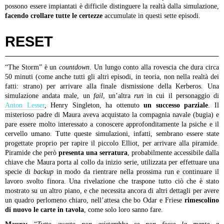
possono essere impiantati è difficile distinguere la realtà dalla simulazione,
facendo crollare tutte le certezze
accumulate in questi sette episodi.
RESET
“The Storm” è un
countdown
. Un lungo conto alla rovescia che dura circa
50 minuti (come anche tutti gli altri episodi, in teoria, non nella realtà dei
fatti: strano) per arrivare alla finale dismissione della Kerberos. Una
simulazione andata male, un
fail
, un’altra
run
in cui il personaggio di
Anton Lesser
, Henry Singleton, ha ottenuto
un successo parziale
. Il
misterioso padre di Maura aveva acquistato la compagnia navale (bugia) e
pare essere molto interessato a conoscere approfonditamente la psiche e il
cervello umano. Tutte queste simulazioni, infatti, sembrano essere state
progettate proprio per rapire il piccolo Elliot, per arrivare alla piramide.
Piramide che però
presenta una serratura
, probabilmente accessibile dalla
chiave che Maura porta al collo da inizio serie, utilizzata per effettuare una
specie di
backup
in modo da rientrare nella prossima run e continuare il
lavoro svolto finora. Una rivelazione che traspone tutto ciò che è stato
mostrato su un altro piano, e che necessita ancora di altri dettagli per avere
un quadro perlomeno chiaro, nell’attesa che bo Odar e Friese
rimescolino
di nuovo le carte in tavola
, come solo loro sanno fare.