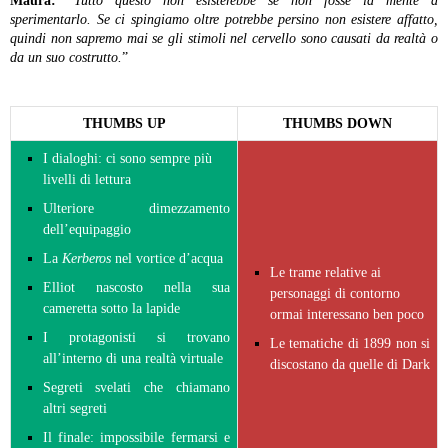
Maura:
“
Tutto questo non esisterebbe se non fosse la mente a
sperimentarlo. Se ci spingiamo oltre potrebbe persino non esistere affatto,
quindi non sapremo mai se gli stimoli nel cervello sono causati da realtà o
da un suo costrutto.
”
THUMBS UP
THUMBS DOWN
I dialoghi: ci sono sempre più
livelli di lettura
Ulteriore dimezzamento
dell’equipaggio
La
Kerberos
nel vortice d’acqua
Le trame relative ai
Elliot nascosto nella sua
personaggi di contorno
cameretta sotto la lapide
ormai interessano ben poco
I protagonisti si trovano
Le tematiche di 1899 non si
all’interno di una realtà virtuale
discostano da quelle di Dark
Segreti svelati che chiamano
altri segreti
Il finale: impossibile fermarsi e