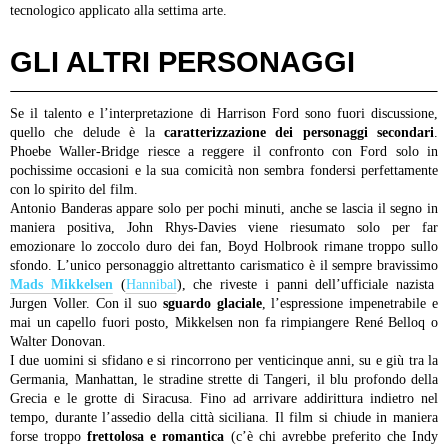
tecnologico applicato alla settima arte.
GLI ALTRI PERSONAGGI
Se il talento e l’interpretazione di Harrison Ford sono fuori discussione,
quello che delude è la
caratterizzazione dei personaggi secondari
.
Phoebe Waller-Bridge riesce a reggere il confronto con Ford solo in
pochissime occasioni e la sua comicità non sembra fondersi perfettamente
con lo spirito del film.
Antonio Banderas appare solo per pochi minuti, anche se lascia il segno in
maniera positiva, John Rhys-Davies viene riesumato solo per far
emozionare lo zoccolo duro dei fan, Boyd Holbrook rimane troppo sullo
sfondo.
L’unico personaggio altrettanto carismatico è il sempre bravissimo
Mads Mikkelsen
(
Hannibal
), che riveste i panni dell’ufficiale nazista
Jurgen Voller. Con il suo
sguardo glaciale
, l’espressione impenetrabile e
mai un capello fuori posto, Mikkelsen non fa rimpiangere René Belloq o
Walter Donovan.
I due uomini si sfidano e si rincorrono per venticinque anni, su e giù tra la
Germania, Manhattan, le stradine strette di Tangeri, il blu profondo della
Grecia e le grotte di Siracusa. Fino ad arrivare addirittura indietro nel
tempo, durante l’assedio della città siciliana.
Il film si chiude in maniera
forse troppo
frettolosa e romantica
(c’è chi avrebbe preferito che Indy