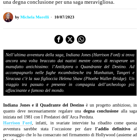
una degna conclusione per una saga meravigliosa.
by
Michela Morelli
10/07/2023
Nell’ultima avventura della saga, Indiana Jones (Harrison Ford) si trova
ancora una volta braccato dai nazisti mentre cerca di recuperare un
manufatto antichissimo: l’Antikytera o Quandrante del Destino. Ad
accompagnarlo nelle fughe rocambolesche tra Manhattan, Tangeri e
Siracusa c’è la sua figlioccia Helena Shaw (Phoebe Waller-Bridge). Un
viaggio tra passato e presente in compagnia dell’archeologo più
affascinante e famoso del mondo.
Indiana Jones e il Quadrante del Destino
è un progetto ambizioso, in
quanto deve necessariamente regalare una
degna conclusione
alla saga
iniziata nel 1981 con I Predatori dell’Arca Perduta.
Harrison Ford
, infatti, in svariate interviste ha ribadito come questa
avventura sarebbe stata l’occasione per dare
l’addio definitivo
al
personaggio che lo ha consacrato nel firmamento di Hollywood (assieme ad