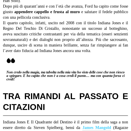
Han Solo).
Dopo più di quarant’anni e con l’età che avanza, Ford ha capito come fosse
giusto
appendere cappello e frusta al muro
e salutare il fedele pubblico
con una pellicola conclusiva.
Il quarto capitolo, infatti, uscito nel 2008 con il titolo Indiana Jones e il
Regno Del Teschio Di Cristallo, nonostante un successo al botteghino,
aveva suscitato critiche contrastanti per via della tematica (esseri senzienti
sovrannaturali) e dei dialoghi non proprio all’altezza. Più che sacrosanto,
dunque, uscire di scena in maniera brillante, senza far rimpiangere ai fan
l’aver dato fiducia ad Indiana Jones ancora una volta.
Non credo nella magia, ma talvolta nella mia vita ho visto delle cose che non riesco
a spiegare. E ho capito che non è a cosa credi il punto… ma con quanta forza ci
credi!
TRA RIMANDI AL PASSATO E
CITAZIONI
Indiana Jones E Il Quadrante del Destino è il primo film della saga a non
essere diretto da Steven Spielberg, bensì da
James Mangold
(Ragazze