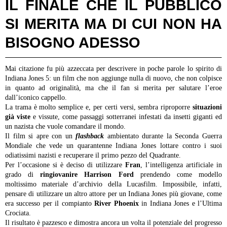
IL FINALE CHE IL PUBBLICO
SI MERITA MA DI CUI NON HA
BISOGNO ADESSO
Mai citazione fu più azzeccata per descrivere in poche parole lo spirito di
Indiana Jones 5: un film che non aggiunge nulla di nuovo, che non colpisce
in quanto ad originalità, ma che il fan si merita per salutare l’eroe
dall’iconico cappello.
La trama è molto semplice e, per certi versi, sembra riproporre
situazioni
già viste
e vissute, come passaggi sotterranei infestati da insetti giganti ed
un nazista che vuole comandare il mondo.
Il film si apre con un
flashback
ambientato durante la Seconda Guerra
Mondiale che vede un quarantenne Indiana Jones lottare contro i suoi
odiatissimi nazisti e recuperare il primo pezzo del Quadrante.
Per l’occasione si è deciso di utilizzare
Fran
, l’intelligenza artificiale in
grado di
ringiovanire Harrison Ford
prendendo come modello
moltissimo materiale d’archivio della Lucasfilm. Impossibile, infatti,
pensare di utilizzare un altro attore per un Indiana Jones più giovane, come
era successo per il compianto
River Phoenix
in Indiana Jones e l’Ultima
Crociata.
Il risultato è pazzesco e dimostra ancora un volta il potenziale del progresso