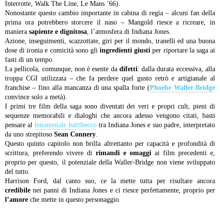
Interrotte, Walk The Line, Le Mans ’66).
Nonostante questo cambio importante in cabina di regia – alcuni fan della
prima ora potrebbero storcere il naso – Mangold riesce a ricreare, in
maniera
sapiente e dignitosa
, l’atmosfera di Indiana Jones.
Azione, inseguimenti, scazzottate, giri per il mondo, tranelli ed una buona
dose di ironia e comicità sono gli
ingredienti giusti
per riportare la saga ai
fasti di un tempo.
La pellicola, comunque, non è esente da
difetti
: dalla durata eccessiva, alla
troppa CGI utilizzata – che fa perdere quel gusto retrò e artigianale al
franchise – fino alla mancanza di una spalla forte (
Phoebe Waller-Bridge
convince solo a metà).
I primi tre film della saga sono diventati dei veri e propri cult, pieni di
sequenze memorabili e dialoghi che ancora adesso vengono citati, basti
pensare al
fenomenale battibecco
tra Indiana Jones e suo padre, interpretato
da uno strepitoso
Sean Connery
.
Questo quinto capitolo non brilla altrettanto per capacità e profondità di
scrittura, preferendo vivere di
rimandi e omaggi
ai film precedenti e,
proprio per questo, il potenziale della Waller-Bridge non viene sviluppato
del tutto.
Harrison Ford, dal canto suo, ce la mette tutta per risultare ancora
credibile
nei panni di Indiana Jones e ci riesce perfettamente, proprio per
l’amore
che mette in questo personaggio.