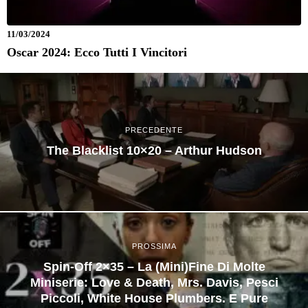
11/03/2024
Oscar 2024: Ecco Tutti I Vincitori
PRECEDENTE
The Blacklist 10×20 – Arthur Hudson
PROSSIMA
Spin-Off 2×35 – La (mini)fine Di Molte
Miniserie: Love & Death, Mrs. Davis, Pesci
Piccoli, White House Plumbers. E Pure