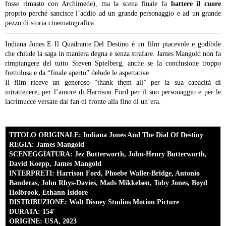
fosse rimasto con Archimede), ma la scena finale fa
battere il cuore
proprio perché sancisce l’addio ad un grande personaggio e ad un grande
pezzo di storia cinematografica.
Indiana Jones E Il Quadrante Del Destino è un film piacevole e godibile
che chiude la saga in maniera degna e senza strafare. James Mangold non fa
rimpiangere del tutto Steven Spielberg, anche se la conclusione troppo
frettolosa e da “finale aperto” delude le aspettative.
Il film riceve un generoso “thank them all” per la sua capacità di
intrattenere, per l’amore di Harrison Ford per il suo personaggio e per le
lacrimucce versate dai fan di fronte alla fine di un’era.
TITOLO ORIGINALE: Indiana Jones And The Dial Of Destiny
REGIA: James Mangold
SCENEGGIATURA: Jez Butterworth, John-Henry Butterworth,
David Koepp, James Mangold
INTERPRETI: Harrison Ford, Phoebe Waller-Bridge, Antonio
Banderas, John Rhys-Davies, Mads Mikkelsen, Toby Jones, Boyd
Holbrook, Ethann Isidore
DISTRIBUZIONE: Walt Disney Studios Motion Picture
DURATA: 154′
ORIGINE: USA, 2023