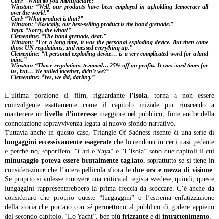
Carl:
“What do you manufacture?”
Winston:
“Well, our products have been employed in upholding democracy all
over the world.”
Carl:
“What product is that?”
Winston:
“Basically, our best-selling product is the hand grenade.”
Yaya:
“Sorry, the what?”
Clementine:
“The hand grenade, dear.”
Winston:
“For a long time, it was the personal exploding device. But then came
those UN regulations, and messed everything up.”
Clementine:
“A personal exploding device… is a very complicated word for a land
mine.”
Winston:
“Those regulations trimmed… 25% off on profits. It was hard times for
us, but… We pulled together, didn’t we?”
Clementine:
“Yes, we did, darling.”
L’ultima porzione di film, riguardante
l’isola
, torna a non essere
coinvolgente esattamente come il capitolo iniziale pur riuscendo a
mantenere un
livello d’interesse
maggiore nel pubblico, forte anche della
connotazione sopravvivenza legata al nuovo sfondo narrativo.
Tuttavia anche in questo caso, Triangle Of Sadness risente di una serie di
lungaggini eccessivamente esagerate
che lo rendono in certi casi pedante
e perché no, soporifero. “Carl e Yaya” e “L’Isola” sono due capitoli il cui
minutaggio poteva essere brutalmente tagliato
, soprattutto se si tiene in
considerazione che l’intera pellicola sfiora le
due ora e mezza di visione
.
Se proprio si volesse muovere una critica al regista svedese, quindi, queste
lungaggini rappresenterebbero la prima freccia da scoccare. C’è anche da
considerare che proprio queste “lungaggini” e l’estrema enfatizzazione
della storia che portano con sé permettono al pubblico di godere appieno
del secondo capitolo, “Lo Yacht”, ben più
frizzante
e di
intrattenimento
.