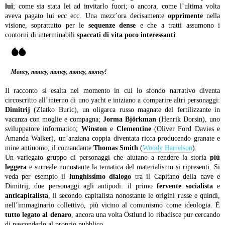
lui
; come sia stata lei ad invitarlo fuori; o ancora, come l’ultima volta
aveva pagato lui ecc ecc. Una mezz’ora decisamente
opprimente
nella
visione, soprattutto per le
sequenze dense
e che a tratti assumono i
contorni di interminabili
spaccati di vita poco interessanti
.
Money, money, money, money, money!
Il racconto si esalta nel momento in cui lo sfondo narrativo diventa
circoscritto all’interno di uno yacht e iniziano a comparire altri personaggi:
Dimitrij
(Zlatko Buric), un oligarca russo magnate del fertilizzante in
vacanza con moglie e compagna;
Jorma Björkman
(Henrik Dorsin), uno
sviluppatore informatico;
Winston
e
Clementine
(Oliver Ford Davies e
Amanda Walker), un’anziana coppia diventata ricca producendo granate e
mine antiuomo; il comandante
Thomas Smith
(
Woody Harrelson
).
Un variegato gruppo di personaggi che aiutano a rendere la storia
più
leggera
e surreale nonostante la tematica del materialismo si ripresenti. Si
veda per esempio il
lunghissimo dialogo
tra il Capitano della nave e
Dimitrij, due personaggi agli antipodi: il primo
fervente socialista
e
anticapitalista
, il secondo capitalista nonostante le origini russe e quindi,
nell’immaginario collettivo, più vicino al comunismo come ideologia. È
tutto legato al denaro
, ancora una volta Östlund lo ribadisce pur cercando
di nasconderlo al proprio pubblico.