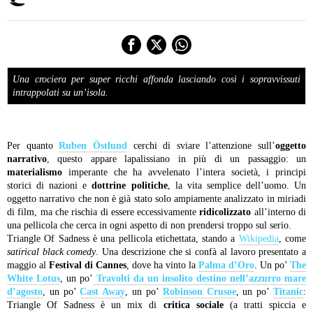
Una crociera per super ricchi affonda lasciando così i sopravvissuti
intrappolati su un’isola.
Per quanto
Ruben Östlund
cerchi di sviare l’attenzione sull’
oggetto
narrativo
, questo appare lapalissiano in più di un passaggio: un
materialismo
imperante che ha avvelenato l’intera società, i principi
storici di nazioni e
dottrine politiche
, la vita semplice dell’uomo. Un
oggetto narrativo che non è già stato solo ampiamente analizzato in miriadi
di film, ma che rischia di essere eccessivamente
ridicolizzato
all’interno di
una pellicola che cerca in ogni aspetto di non prendersi troppo sul serio.
Triangle Of Sadness è una pellicola etichettata, stando a
Wikipedia
, come
satirical black comedy
. Una descrizione che si confà al lavoro presentato a
maggio al
Festival di Cannes
, dove ha vinto la
Palma d’Oro
. Un po’
The
White Lotus
, un po’
Travolti da un insolito destino nell’azzurro mare
d’agosto
, un po’
Cast Away
, un po’
Robinson Crusoe
, un po’
Titanic
:
Triangle Of Sadness è un mix di
critica sociale
(a tratti spiccia e