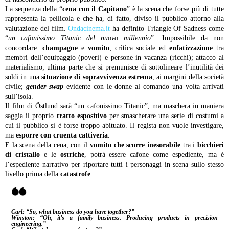
La sequenza della “
cena con il Capitano
” è la scena che forse più di tutte
rappresenta la pellicola e che ha, di fatto, diviso il pubblico attorno alla
valutazione del film.
Ondacinema.it
ha definito Triangle Of Sadness come
“
un cafonissimo Titanic del nuovo millennio
”. Impossibile da non
concordare:
champagne
e
vomito
; critica sociale ed
enfatizzazione
tra
membri dell’equipaggio (poveri) e persone in vacanza (ricchi); attacco al
materialismo; ultima parte che si premunisce di sottolineare l’inutilità dei
soldi in una
situazione di sopravvivenza estrema
, ai margini della società
civile;
gender swap
evidente con le donne al comando una volta arrivati
sull’isola.
Il film di Östlund sarà “un cafonissimo Titanic”, ma maschera in maniera
saggia il proprio
tratto espositivo
per smascherare una serie di costumi a
cui il pubblico si è forse troppo abituato. Il regista non vuole investigare,
ma
esporre con cruenta cattiveria
.
E la scena della cena, con il
vomito che scorre inesorabile
tra i
bicchieri
di cristallo
e le
ostriche
, potrà essere cafone come espediente, ma è
l’espediente narrativo per riportare tutti i personaggi in scena sullo stesso
livello prima della
catastrofe
.
Carl:
“So, what business do you have together?”
Winston:
“Oh, it’s a family business. Producing products in precision
engineering.”