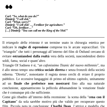
Carl:
“So, what do you do?”
Dimitrij:
“I sell shit.”
Carl:
“What, sorry?”
Dimitrij:
“I sell shit! … Fertilizer for agriculture.”
Carl:
“Oh, fertilizer…”
[…]
Dimitrij:
“You can call me the King of the Shit!”
Il
triangolo della tristezza
è un termine usato in chirurgia estetica per
indicare le
rughe di espressione
comprese tra le arcate sopracciliari. Un
“triangolo” che tutti i personaggi all’interno del film di Östlund cercano di
evitare
estraniandosi dalla realtà
vera della società, nascondendosi dietro
soldi, fama, social e quant’altro.
Triangle Of Sadness è sì, “
un cafonissimo Titanic del nuovo millennio
”, ma
è allo stesso tempo una
critica sociale diretta
e senza fronzoli della società
odierna. “Diretta”, nonostante il regista stesso cerchi di sviare il proprio
pubblico. Le eccessive lungaggini di primo ed ultimo capitolo, unitamente
ad un
finale che preferisce non mostrarsi
fino alla sua naturale
conclusione, appesantiscono la pellicola abbassandone la votazione finale
che è comunque più che sufficiente.
Come già ribadito all’interno della recensione: la scena della “
cena con il
Capitano
” da sola sarebbe motivo più che valido per recuperare questo
film. Piccola nota in conclusione:
Charlbi Dean
, l’attrice e modella che