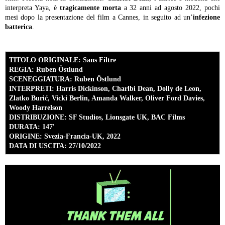
interpreta Yaya, è
tragicamente morta
a 32 anni ad agosto 2022, pochi
mesi dopo la presentazione del film a Cannes, in seguito ad un’
infezione
batterica
.
TITOLO ORIGINALE: Sans Filtre
REGIA: Ruben Östlund
SCENEGGIATURA: Ruben Östlund
INTERPRETI: Harris Dickinson, Charlbi Dean, Dolly de Leon,
Zlatko Burić, Vicki Berlin, Amanda Walker, Oliver Ford Davies,
Woody Harrelson
DISTRIBUZIONE: SF Studios, Lionsgate UK, BAC Films
DURATA: 147′
ORIGINE: Svezia-Francia-UK, 2022
DATA DI USCITA: 27/10/2022