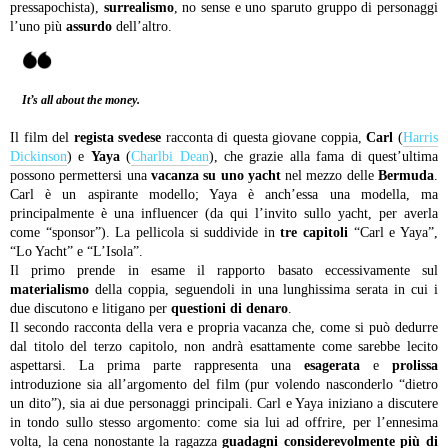
pressapochista),
surrealismo
, no sense e uno sparuto gruppo di personaggi
l’uno più
assurdo
dell’altro.
It’s all about the money.
Il film del
regista svedese
racconta di questa giovane coppia,
Carl
(
Harris
Dickinson
) e
Yaya
(
Charlbi Dean
), che grazie alla fama di quest’ultima
possono permettersi una
vacanza su uno yacht
nel mezzo delle
Bermuda
.
Carl è un aspirante modello; Yaya è anch’essa una modella, ma
principalmente è una influencer (da qui l’invito sullo yacht, per averla
come “sponsor”). La pellicola si suddivide in
tre capitoli
“Carl e Yaya”,
“Lo Yacht” e “L’Isola”.
Il primo prende in esame il rapporto basato eccessivamente sul
materialismo
della coppia, seguendoli in una lunghissima serata in cui i
due discutono e litigano per
questioni di denaro
.
Il secondo racconta della vera e propria vacanza che, come si può dedurre
dal titolo del terzo capitolo, non andrà esattamente come sarebbe lecito
aspettarsi.
La prima parte rappresenta una
esagerata
e
prolissa
introduzione sia all’argomento del film (pur volendo nasconderlo “dietro
un dito”), sia ai due personaggi principali. Carl e Yaya iniziano a discutere
in tondo sullo stesso argomento: come sia lui ad offrire, per l’ennesima
volta, la cena nonostante la ragazza
guadagni considerevolmente più di